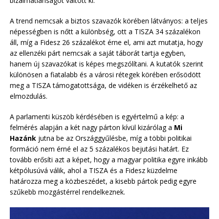
bizalmatlanságot váltott ki.
A trend nemcsak a biztos szavazók körében látványos: a teljes
népességben is nőtt a különbség, ott a TISZA 34 százalékon
áll, míg a Fidesz 26 százalékot érne el, ami azt mutatja, hogy
az ellenzéki párt nemcsak a saját táborát tartja egyben,
hanem új szavazókat is képes megszólítani. A kutatók szerint
különösen a fiatalabb és a városi rétegek körében erősödött
meg a TISZA támogatottsága, de vidéken is érzékelhető az
elmozdulás.
A parlamenti küszöb kérdésében is egyértelmű a kép: a
felmérés alapján a két nagy párton kívül kizárólag a
Mi
Hazánk
jutna be az Országgyűlésbe, míg a többi politikai
formáció nem érné el az 5 százalékos bejutási határt. Ez
tovább erősíti azt a képet, hogy a magyar politika egyre inkább
kétpólusúvá válik, ahol a TISZA és a Fidesz küzdelme
határozza meg a közbeszédet, a kisebb pártok pedig egyre
szűkebb mozgástérrel rendelkeznek.