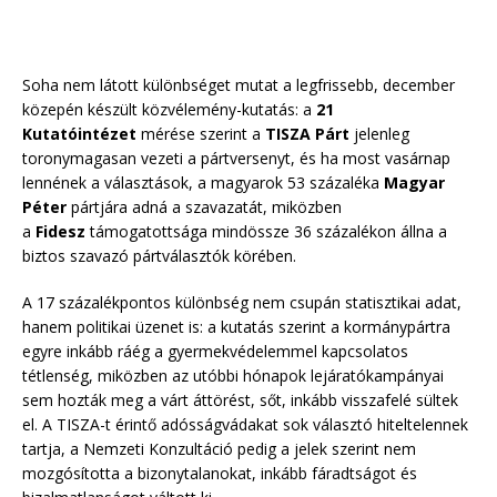
Soha nem látott különbséget mutat a legfrissebb, december
közepén készült közvélemény-kutatás: a
21
Kutatóintézet
mérése szerint a
TISZA Párt
jelenleg
toronymagasan vezeti a pártversenyt, és ha most vasárnap
lennének a választások, a magyarok 53 százaléka
Magyar
Péter
pártjára adná a szavazatát, miközben
a
Fidesz
támogatottsága mindössze 36 százalékon állna a
biztos szavazó pártválasztók körében.
A 17 százalékpontos különbség nem csupán statisztikai adat,
hanem politikai üzenet is: a kutatás szerint a kormánypártra
egyre inkább ráég a gyermekvédelemmel kapcsolatos
tétlenség, miközben az utóbbi hónapok lejáratókampányai
sem hozták meg a várt áttörést, sőt, inkább visszafelé sültek
el. A TISZA-t érintő adósságvádakat sok választó hiteltelennek
tartja, a Nemzeti Konzultáció pedig a jelek szerint nem
mozgósította a bizonytalanokat, inkább fáradtságot és