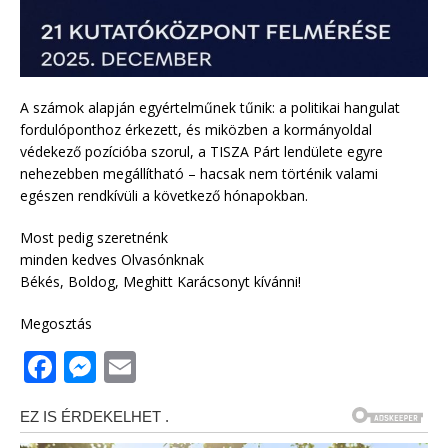
A számok alapján egyértelműnek tűnik: a politikai hangulat
fordulóponthoz érkezett, és miközben a kormányoldal
védekező pozícióba szorul, a TISZA Párt lendülete egyre
nehezebben megállítható – hacsak nem történik valami
egészen rendkívüli a következő hónapokban.
Most pedig szeretnénk
minden kedves Olvasónknak
Békés, Boldog, Meghitt Karácsonyt kívánni!
Megosztás
F
M
E
a
e
m
c
ss
ai