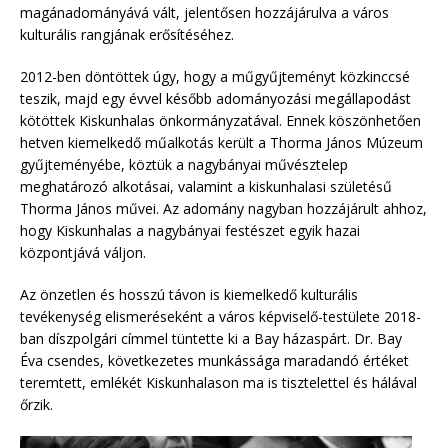
magánadományává vált, jelentősen hozzájárulva a város
kulturális rangjának erősítéséhez.
2012-ben döntöttek úgy, hogy a műgyűjteményt közkinccsé
teszik, majd egy évvel később adományozási megállapodást
kötöttek Kiskunhalas önkormányzatával. Ennek köszönhetően
hetven kiemelkedő műalkotás került a Thorma János Múzeum
gyűjteményébe, köztük a nagybányai művésztelep
meghatározó alkotásai, valamint a kiskunhalasi születésű
Thorma János művei. Az adomány nagyban hozzájárult ahhoz,
hogy Kiskunhalas a nagybányai festészet egyik hazai
központjává váljon.
Az önzetlen és hosszú távon is kiemelkedő kulturális
tevékenység elismeréseként a város képviselő-testülete 2018-
ban díszpolgári címmel tüntette ki a Bay házaspárt. Dr. Bay
Éva csendes, következetes munkássága maradandó értéket
teremtett, emlékét Kiskunhalason ma is tisztelettel és hálával
őrzik.