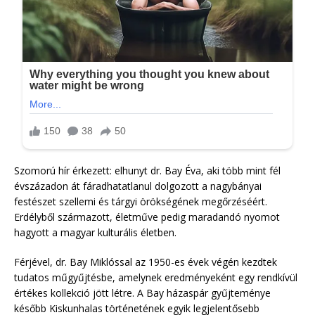
Szomorú hír érkezett: elhunyt dr. Bay Éva, aki több mint fél
évszázadon át fáradhatatlanul dolgozott a nagybányai
festészet szellemi és tárgyi örökségének megőrzéséért.
Erdélyből származott, életműve pedig maradandó nyomot
hagyott a magyar kulturális életben.
Férjével, dr. Bay Miklóssal az 1950-es évek végén kezdtek
tudatos műgyűjtésbe, amelynek eredményeként egy rendkívül
értékes kollekció jött létre. A Bay házaspár gyűjteménye
később Kiskunhalas történetének egyik legjelentősebb