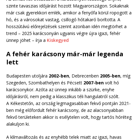
szinte tavaszias időjárást hozott Magyarországon. Sokaknak
már csak gyerekkori emlék, amikor a fenyőfa körül ropogott a
hó, és a városokat vastag, csillogó hótakaró borította. A
hosszútávú előrejelzések szerint azonban idén megtörhet a
trend – 2025 karácsonyán ugyanis végre újra igazi, fehér
ünnep jöhet – írja a
Kiskegyed
A fehér karácsony már-már legenda
lett
Budapesten utoljára
2002-ben
, Debrecenben
2005-ben
, míg
Szegeden, Szombathelyen és Pécsett
2007-ben
volt hó
karácsonykor. Azóta az ünnep inkább a szürke, enyhe
időjárásról, nem pedig a klasszikus téli hangulatról szólt.
A Kékestetőn, az ország legmagasabban fekvő pontján 2021-
ben még előfordult fehér karácsony, de az alacsonyabban
fekvő területeken akkor is esélytelen volt, hogy tartós hóréteg
alakuljon ki.
A klímaváltozás és az enyhébb telek miatt az igazi, havas