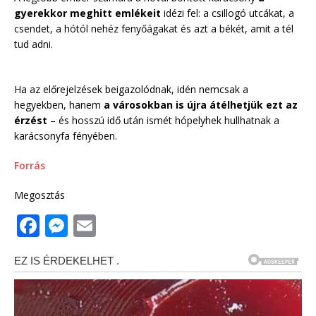
gyerekkor meghitt emlékeit
idézi fel: a csillogó utcákat, a
csendet, a hótól nehéz fenyőágakat és azt a békét, amit a tél
tud adni.
Ha az előrejelzések beigazolódnak, idén nemcsak a
hegyekben, hanem
a városokban is újra átélhetjük ezt az
érzést
– és hosszú idő után ismét hópelyhek hullhatnak a
karácsonyfa fényében.
Forrás
Megosztás
F
M
E
a
e
m
c
ss
ai
e
e
l
b
n