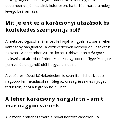
december végén kialakul, különösen, ha tartós marad a hideg
levegő beáramlása.
Mit jelent ez a karácsonyi utazások és
közlekedés szempontjából?
A meteorológusok már most felhívják a figyelmet: bár a fehér
karácsony hangulatos, a közlekedésben komoly kihívásokat is
okozhat. A december 24–26. közötti időszakban a
fagyos,
csúszós utak
miatt érdemes lesz nagyobb odafigyeléssel, téli
gumival és elegendő időt hagyva elindulni.
A vasúti és közúti közlekedésben is számítani lehet kisebb-
nagyobb fennakadásokra, főleg az ország északi és nyugati
területein, ahol a legtöbb hó hullhat.
A fehér karácsony hangulata – amit
már nagyon várunk
A legtöbb ember számára a hóval borított karácsony
a