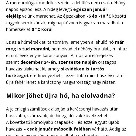
A meteorológiai modellek szerint a lehűlés nem csak néhány
napos epizód lesz. A hideg levegő
egészen január
elejéig
velünk maradhat. Az éjszakákon
-6 és -10 °C
közötti
fagyok sem kizártak, míg napközben is gyakran maradhat a
hőmérséklet
0 °C körül
.
Ez az a hőmérsékleti tartomány, amelyben a lehulló hó
már
meg is tud maradni
, nem olvad el néhány óra alatt, mint az
elmúlt évek enyhe karácsonyain. A mostani előrejelzés
szerint
december 24-én, szenteste napján
országos
havazás alakulhat ki, amely
síkvidéken is tartós
hóréteget
eredményezhet – ezzel több mint húsz év után
újra fehér lehet a karácsony Magyarország nagy részén.
Mikor jöhet újra hó, ha elolvadna?
A jelenlegi számítások alapján a karácsonyi havazás után
hosszabb, szárazabb, de hideg időszak következhet.
A következő komolyabb csapadék – és ezzel együtt újabb
havazás –
csak január második felében
várható. Addig az
ország nagy részén megmaradhat az a hóréteg, ami