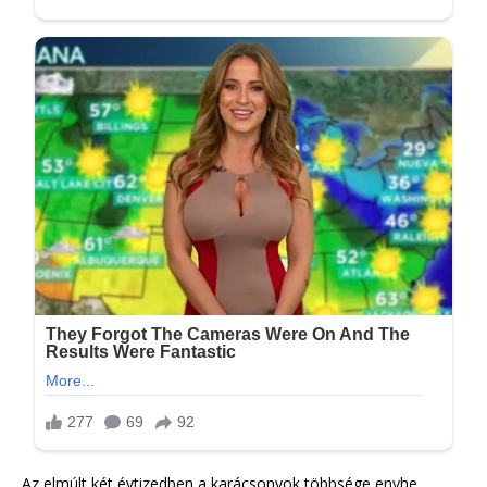
Az elmúlt két évtizedben a karácsonyok többsége enyhe,