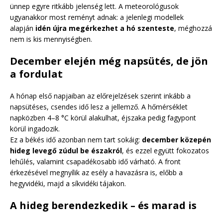
ünnep egyre ritkább jelenség lett. A meteorológusok
ugyanakkor most reményt adnak: a jelenlegi modellek
alapján
idén újra megérkezhet a hó szenteste
, méghozzá
nem is kis mennyiségben.
December elején még napsütés, de jön
a fordulat
A hónap első napjaiban az előrejelzések szerint inkább a
napsütéses, csendes idő lesz a jellemző. A hőmérséklet
napközben 4–8 °C körül alakulhat, éjszaka pedig fagypont
körül ingadozik.
Ez a békés idő azonban nem tart sokáig:
december közepén
hideg levegő zúdul be északról
, és ezzel együtt fokozatos
lehűlés, valamint csapadékosabb idő várható. A front
érkezésével megnyílik az esély a havazásra is, előbb a
hegyvidéki, majd a síkvidéki tájakon.
A hideg berendezkedik – és marad is