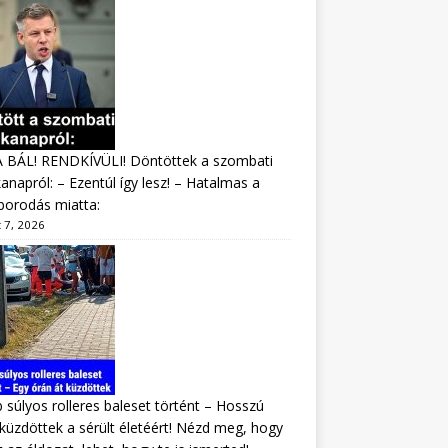
A BÁL! RENDKÍVÜLI! Döntöttek a szombati
napról: – Ezentúl így lesz! – Hatalmas a
borodás miatta:
 7, 2026
 súlyos rolleres baleset történt – Hosszú
 küzdöttek a sérült életéért! Nézd meg, hogy