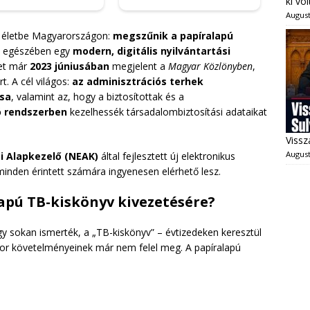
ki vo
August
p életbe Magyarországon:
megszűnik a papíralapú
es egészében egy
modern, digitális nyilvántartási
let már
2023 júniusában
megjelent a
Magyar Közlönyben
,
t. A cél világos:
az adminisztrációs terhek
ása
, valamint az, hogy a biztosítottak és a
ó rendszerben
kezelhessék társadalombiztosítási adataikat
Vissz
August
i Alapkezelő (NEAK)
által fejlesztett új elektronikus
inden érintett számára ingyenesen elérhető lesz.
apú TB-kiskönyv kivezetésére?
gy sokan ismerték, a „TB-kiskönyv” – évtizedeken keresztül
 kor követelményeinek már nem felel meg. A papíralapú