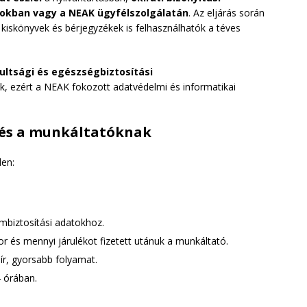
okban vagy a NEAK ügyfélszolgálatán
. Az eljárás során
 kiskönyvek és bérjegyzékek is felhasználhatók a téves
ultsági és egészségbiztosítási
, ezért a NEAK fokozott adatvédelmi és informatikai
 és a munkáltatóknak
den:
mbiztosítási adatokhoz.
or és mennyi járulékot fizetett utánuk a munkáltató.
ír, gyorsabb folyamat.
4 órában.