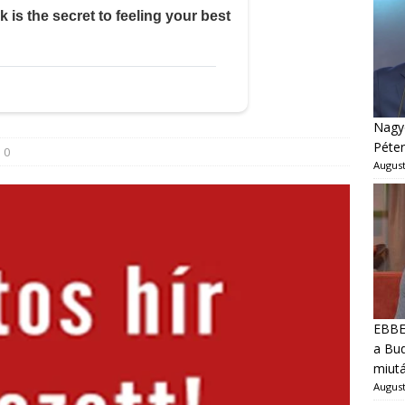
Nagyo
Péter
0
August
EBBEN
a Bud
miut
August