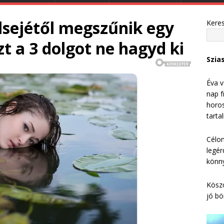
lsejétől megszűnik egy
Kere
t a 3 dolgot ne hagyd ki
Szia
Éva v
nap f
horos
tarta
Célom
legér
könny
Köszö
jó bö