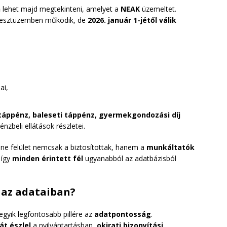
n
lehet majd megtekinteni, amelyet a
NEAK
üzemeltet.
ár tesztüzemben működik, de
2026. január 1-jétől válik
ai,
táppénz, baleseti táppénz, gyermekgondozási díj
nzbeli ellátások részletei.
ine felület nemcsak a biztosítottak, hanem a
munkáltatók
 így
minden érintett fél
ugyanabból az adatbázisból
l az adataiban?
egyik legfontosabb pillére az
adatpontosság
.
át észlel
a nyilvántartásban,
okirati bizonyítási