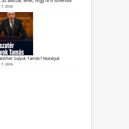
lt az áldozat, lehet, hogy te is ismerted!
 7, 2026
atérhet Sulyok Tamás? Mutatjuk
 7, 2026