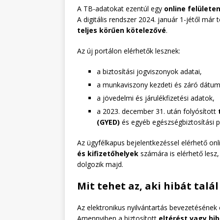
A TB-adatokat ezentúl egy
online felülete
A digitális rendszer 2024. január 1-jétől m
teljes körűen kötelezővé
.
Az új portálon elérhetők lesznek:
a biztosítási jogviszonyok adatai,
a munkaviszony kezdeti és záró dátum
a jövedelmi és járulékfizetési adatok,
a 2023. december 31. után folyósított
(GYED)
és egyéb egészségbiztosítási pé
Az ügyfélkapus bejelentkezéssel elérhető onl
és kifizetőhelyek
számára is elérhető lesz,
dolgozik majd.
Mit tehet az, aki hibát talá
Az elektronikus nyilvántartás bevezetésének 
Amennyiben a biztosított
eltérést vagy hib