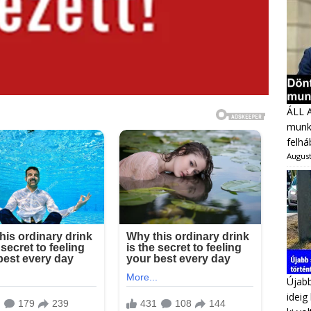
ÁLL 
munka
felhá
August
Újabb
ideig