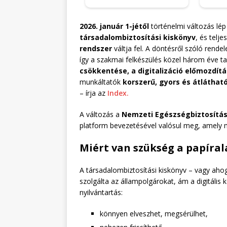
2026. január 1-jétől
történelmi változás lé
társadalombiztosítási kiskönyv
, és telj
rendszer
váltja fel. A döntésről szóló rende
így a szakmai felkészülés közel három éve tar
csökkentése, a digitalizáció előmozdít
munkáltatók
korszerű, gyors és átláthat
– írja az
Index.
A változás a
Nemzeti Egészségbiztosítás
platform bevezetésével valósul meg, amely m
Miért van szükség a papíral
A társadalombiztosítási kiskönyv – vagy aho
szolgálta az állampolgárokat, ám a digitális
nyilvántartás:
könnyen elveszhet, megsérülhet,