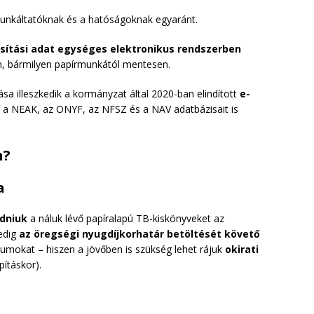
 munkáltatóknak és a hatóságoknak egyaránt.
osítási adat egységes elektronikus rendszerben
n, bármilyen papírmunkától mentesen.
lása illeszkedik a kormányzat által 2020-ban elindított
e-
y a NEAK, az ONYF, az NFSZ és a NAV adatbázisait is
n?
a
adniuk
a náluk lévő papíralapú TB-kiskönyveket az
edig
az öregségi nyugdíjkorhatár betöltését követő
umokat – hiszen a jövőben is szükség lehet rájuk
okirati
pításkor).