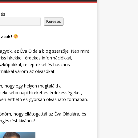
sés
Keresés
sztok!
agyok, az Éva Oldala blog szerzője. Nap mint
riss hírekkel, érdekes információkkal,
zkópokkal, receptekkel és hasznos
lmakkal várom az olvasókat.
, hogy egy helyen megtaláld a
dekesebb napi híreket és érdekességeket,
en érthető és gyorsan olvasható formában.
nöm, hogy ellátogattál az Éva Oldalára, és
ngészést kívánok!