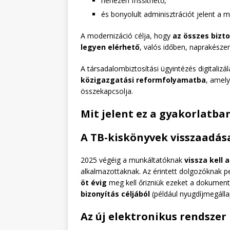
nehezen frissíthető,
és bonyolult adminisztrációt jelent a
A modernizáció célja, hogy
az összes bizt
legyen elérhető
, valós időben, naprakésze
A társadalombiztosítási ügyintézés digitalizá
közigazgatási reformfolyamatba
, amel
összekapcsolja.
Mit jelent ez a gyakorlatba
A TB-kiskönyvek visszaadás
2025 végéig a munkáltatóknak
vissza kell 
alkalmazottaknak. Az érintett dolgozóknak p
öt évig
meg kell őrizniük ezeket a dokument
bizonyítás céljából
(például nyugdíjmegálla
Az új elektronikus rendszer