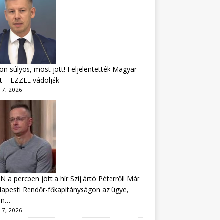
n súlyos, most jött! Feljelentették Magyar
t – EZZEL vádolják
 7, 2026
 a percben jött a hír Szijjártó Péterről! Már
apesti Rendőr-főkapitányságon az ügye,
án…
 7, 2026