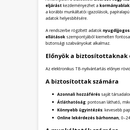
eljárást
kezdeményezhet a
kormányablak
a korábbi munkáltatói igazolások, papíralapú
adatok helyesbítésére.
A rendszerbe rögzített adatok
nyugdíjjogos
ellátások
szempontjából kiemelten fontosak
biztonsági szabványokat alkalmaz.
Előnyök a biztosítottaknak
Az elektronikus TB-nyilvántartás előnyei rövi
A biztosítottak számára
Azonnali hozzáférés
saját társadalo
Átláthatóság
: pontosan látható, mik
Könnyebb ügyintézés
: kevesebb pap
Online lekérdezés bárhonnan
, 0–2