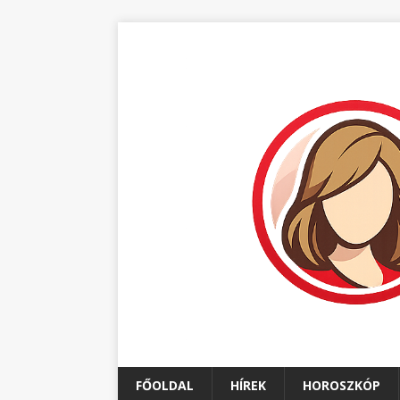
FŐOLDAL
HÍREK
HOROSZKÓP