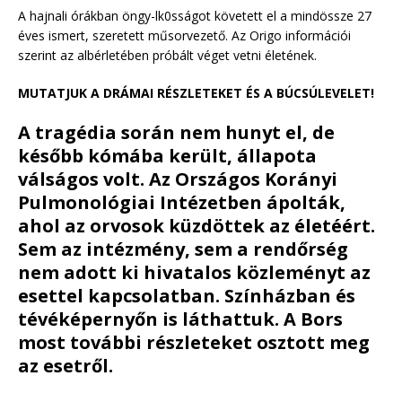
A hajnali órákban öngy-lk0sságot követett el a mindössze 27
éves ismert, szeretett műsorvezető. Az Origo információi
szerint az albérletében próbált véget vetni életének.
MUTATJUK A DRÁMAI RÉSZLETEKET ÉS A BÚCSÚLEVELET!
A tragédia során nem hunyt el, de
később kómába került, állapota
válságos volt. Az Országos Korányi
Pulmonológiai Intézetben ápolták,
ahol az orvosok küzdöttek az életéért.
Sem az intézmény, sem a rendőrség
nem adott ki hivatalos közleményt az
esettel kapcsolatban. Színházban és
tévéképernyőn is láthattuk. A Bors
most további részleteket osztott meg
az esetről.