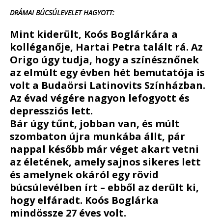
DRÁMAI BÚCSÚLEVELET HAGYOTT:
Mint kiderült, Koós Boglárkára a
kolléganője, Hartai Petra talált rá. Az
Origo úgy tudja, hogy a színésznőnek
az elmúlt egy évben hét bemutatója is
volt a Budaörsi Latinovits Színházban.
Az évad végére nagyon lefogyott és
depressziós lett.
Bár úgy tűnt, jobban van, és múlt
szombaton újra munkába állt, pár
nappal később már véget akart vetni
az életének, amely sajnos sikeres lett
és amelynek okáról egy rövid
búcsúlevélben írt – ebből az derült ki,
hogy elfáradt. Koós Boglárka
mindössze 27 éves volt.