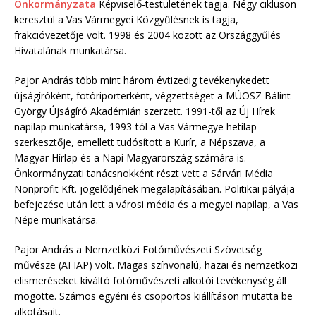
Önkormányzata
Képviselő-testületének tagja. Négy cikluson
keresztül a Vas Vármegyei Közgyűlésnek is tagja,
frakcióvezetője volt. 1998 és 2004 között az Országgyűlés
Hivatalának munkatársa.
Pajor András több mint három évtizedig tevékenykedett
újságíróként, fotóriporterként, végzettséget a MÚOSZ Bálint
György Újságíró Akadémián szerzett. 1991-től az Új Hírek
napilap munkatársa, 1993-tól a Vas Vármegye hetilap
szerkesztője, emellett tudósított a Kurír, a Népszava, a
Magyar Hírlap és a Napi Magyarország számára is.
Önkormányzati tanácsnokként részt vett a Sárvári Média
Nonprofit Kft. jogelődjének megalapításában. Politikai pályája
befejezése után lett a városi média és a megyei napilap, a Vas
Népe munkatársa.
Pajor András a Nemzetközi Fotóművészeti Szövetség
művésze (AFIAP) volt. Magas színvonalú, hazai és nemzetközi
elismeréseket kiváltó fotóművészeti alkotói tevékenység áll
mögötte. Számos egyéni és csoportos kiállításon mutatta be
alkotásait.