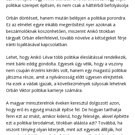
politikai szerepet építsen, és nem csak a háttérből befolyásolja
Orbán döntéseit, hanem miután belépjen a politikai porondra.
Ez az elmélet egyre inkább megerősítést nyer azoknak a
beszámolóknak köszönhetően, miszerint Anikó titokban
tárgyalt Orbán ellenfeleivel, tovább növelve a kétségeket férje
iránti lojalitásával kapcsolatban.
Lehet, hogy Anikó Lévai több politikai éleslátással rendelkezik,
mint bárki eddig gondolta. Egyesek úgy vélik, hogy a viszony
nem csupán érzelmi kérdés volt, hanem egy magastű politikai
játszma része, amit a nyilvánosság előtt ügyesen elrejtettek.
Ha ezek a vádak igazak, a következmények súlyosak lehetnek
Orbán Viktor politikai karrierje számára.
A magyar miniszterelnök éveken keresztül dolgozott azon,
hogy erő és egység imázsát építse fel. De hogyan tarthatja
fenn ezt az imást, amikor kiderül, hogy felesége, akivel építette
ezt a politikai birodalmat, titokban aláásta azt? Továbbá, ha
viszont tényleg olyan kiterjedt, mint azt egyesek állítják, hol