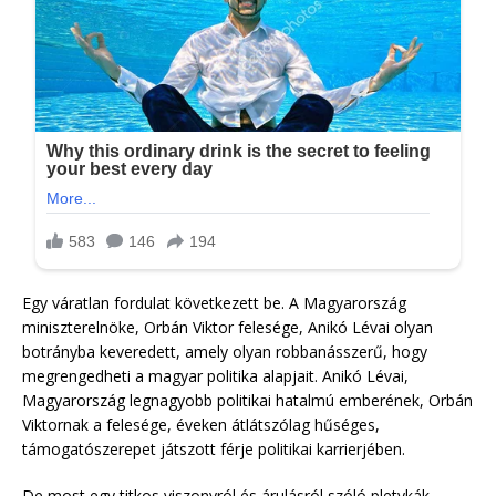
Egy váratlan fordulat következett be. A Magyarország
miniszterelnöke, Orbán Viktor felesége, Anikó Lévai olyan
botrányba keveredett, amely olyan robbanásszerű, hogy
megrengedheti a magyar politika alapjait. Anikó Lévai,
Magyarország legnagyobb politikai hatalmú emberének, Orbán
Viktornak a felesége, éveken átlátszólag hűséges,
támogatószerepet játszott férje politikai karrierjében.
De most egy titkos viszonyról és árulásról szóló pletykák