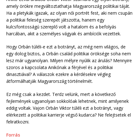
amely örökre megváltoztathatja Magyarország politikai táját.
Ha a pletykák igazak, az olyan női portrét fest, aki nem csupán
a politikai feleség szerepét játszotta, hanem egy
kulcsfontosságú szereplő volt a hatalom és a befolyás
harcában, akit a személyes vágyak és ambíciók vezettek.
Hogy Orbán túléli-e ezt a botrányt, az még nem világos, de
egy dolog biztos, a Orbán család politikai öröksége soha nem
lesz már ugyanolyan. Milyen mélyre nyúlik az árulás? Mennyire
szoros a kapcsolata Anikónak a férjével és a politikai
dinasztiával? A válaszok ezekre a kérdésekre végleg
átformálhatják Magyarország történelmét.
Ez még csak a kezdet. Terdz velünk, mert a következő
fejlemények ugyanolyan sokkolóak lehetnek, mint amilyenek
eddig voltak. Vajon Orbán Viktor túléli ezt a botrányt, vagy
elérkezett a politikai karrierje végső kudarca? Ne felejtsetek el
feliratkozni.
Forrás