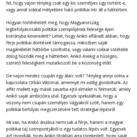
fel, hogy vajon tényleg csak egy kis személyes ügy történt-e,
vagy annál sokkal mélyebbre ható politikai intr áll a háttérben.
Hogyan történhetett meg, hogy Magyarország
legbefolyásosabb politikai szereplőjének felesége ilyen
botrányba keveredett? Lehet, hogy Anikó elfáradt abban, hogy
férje politikai döntéseit támogassa, miközben saját
magánéletét háttérbe szorította, vagy valami sokkal sötétebb
dolog húzódik meg a háttérben. Anikó évekig a hűséges,
szerető feleségként mutatkozott be a közönség előtt.
De vajon mindez csupán egy álarc volt? Tényleg annyi volna a
kapcsolata Orbán Viktorral, amennyit mi eddig gondoltunk. Az
affér mellett egy másik zavarba ejtő elmélet is felmerült, amely
Anikó saját ambícióira utal. Egyesek spekulálnak, hogy a
viszony nem csupán személyes vágyakról szólt, hanem egy
politikai befolyás megszerzésére tett stratégiai lépésről.
Mi van, ha Anikó árulása nemcsak a férje, hanem a magyar
politikai táj szempontjából is egy tudatos lépés volt. Egyesek
azt mondják, hogy Anikó titokban arra törekedett, hogy saját