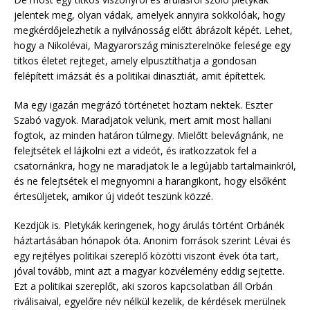
jelentek meg, olyan vádak, amelyek annyira sokkolóak, hogy
megkérdőjelezhetik a nyilvánosság előtt ábrázolt képét. Lehet,
hogy a Nikolévai, Magyarország miniszterelnöke felesége egy
titkos életet rejteget, amely elpusztíthatja a gondosan
felépített imázsát és a politikai dinasztiát, amit építettek.
Ma egy igazán megrázó történetet hoztam nektek. Eszter
Szabó vagyok. Maradjatok velünk, mert amit most hallani
fogtok, az minden határon túlmegy. Mielőtt belevágnánk, ne
felejtsétek el lájkolni ezt a videót, és iratkozzatok fel a
csatornánkra, hogy ne maradjatok le a legújabb tartalmainkról,
és ne felejtsétek el megnyomni a harangikont, hogy elsőként
értesüljetek, amikor új videót teszünk közzé.
Kezdjük is. Pletykák keringenek, hogy árulás történt Orbánék
háztartásában hónapok óta. Anonim források szerint Lévai és
egy rejtélyes politikai szereplő közötti viszont évek óta tart,
jóval tovább, mint azt a magyar közvélemény eddig sejtette.
Ezt a politikai szereplőt, aki szoros kapcsolatban áll Orbán
riválisaival, egyelőre név nélkül kezelik, de kérdések merülnek