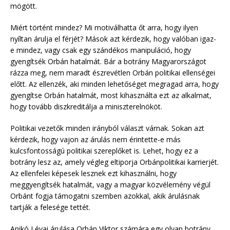
mögött.
Miért történt mindez? Mi motiválhatta őt arra, hogy ilyen
nyíltan árulja el férjét? Mások azt kérdezik, hogy valóban igaz-
e mindez, vagy csak egy szándékos manipuláció, hogy
gyengítsék Orbán hatalmát. Bár a botrány Magyarországot
rázza meg, nem maradt észrevétlen Orbán politikai ellenségei
előtt. Az ellenzék, aki minden lehetőséget megragad arra, hogy
gyengítse Orbán hatalmát, most kihasználta ezt az alkalmat,
hogy tovább diszkreditálja a miniszterelnököt.
Politikai vezetők minden irányból választ várnak. Sokan azt
kérdezik, hogy vajon az árulás nem érintette-e más
kulcsfontosságú politikai szereplőket is. Lehet, hogy ez a
botrány lesz az, amely végleg eltiporja Orbánpolitikai karrierjét.
Az ellenfelei képesek lesznek ezt kihasználni, hogy
meggyengítsék hatalmát, vagy a magyar közvélemény végül
Orbánt fogja támogatni szemben azokkal, akik árulásnak
tartják a felesége tettét.
Anikó Lévai árulása Orbán Viktor számára egy olyan botrány,