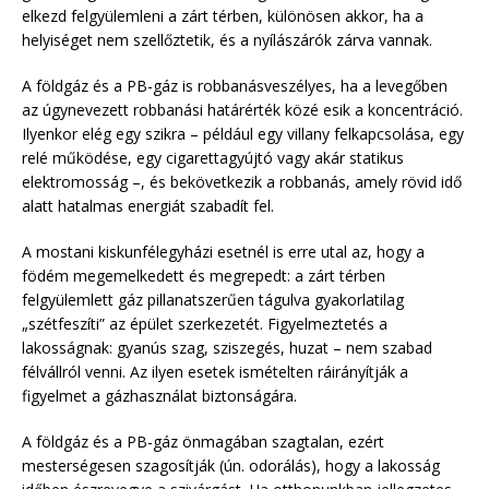
elkezd felgyülemleni a zárt térben, különösen akkor, ha a
helyiséget nem szellőztetik, és a nyílászárók zárva vannak.
A földgáz és a PB-gáz is robbanásveszélyes, ha a levegőben
az úgynevezett robbanási határérték közé esik a koncentráció.
Ilyenkor elég egy szikra – például egy villany felkapcsolása, egy
relé működése, egy cigarettagyújtó vagy akár statikus
elektromosság –, és bekövetkezik a robbanás, amely rövid idő
alatt hatalmas energiát szabadít fel.
A mostani kiskunfélegyházi esetnél is erre utal az, hogy a
födém megemelkedett és megrepedt: a zárt térben
felgyülemlett gáz pillanatszerűen tágulva gyakorlatilag
„szétfeszíti” az épület szerkezetét. Figyelmeztetés a
lakosságnak: gyanús szag, sziszegés, huzat – nem szabad
félvállról venni. Az ilyen esetek ismételten ráirányítják a
figyelmet a gázhasználat biztonságára.
A földgáz és a PB-gáz önmagában szagtalan, ezért
mesterségesen szagosítják (ún. odorálás), hogy a lakosság