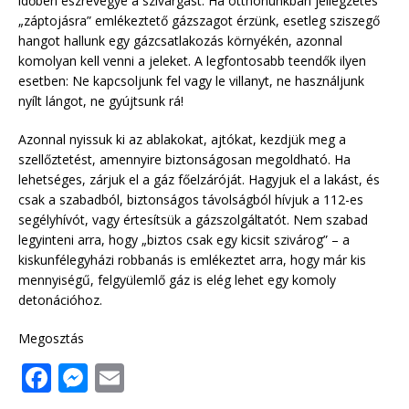
időben észrevegye a szivárgást. Ha otthonunkban jellegzetes
„záptojásra” emlékeztető gázszagot érzünk, esetleg sziszegő
hangot hallunk egy gázcsatlakozás környékén, azonnal
komolyan kell venni a jeleket. A legfontosabb teendők ilyen
esetben: Ne kapcsoljunk fel vagy le villanyt, ne használjunk
nyílt lángot, ne gyújtsunk rá!
Azonnal nyissuk ki az ablakokat, ajtókat, kezdjük meg a
szellőztetést, amennyire biztonságosan megoldható. Ha
lehetséges, zárjuk el a gáz főelzáróját. Hagyjuk el a lakást, és
csak a szabadból, biztonságos távolságból hívjuk a 112-es
segélyhívót, vagy értesítsük a gázszolgáltatót. Nem szabad
legyinteni arra, hogy „biztos csak egy kicsit szivárog” – a
kiskunfélegyházi robbanás is emlékeztet arra, hogy már kis
mennyiségű, felgyülemlő gáz is elég lehet egy komoly
detonációhoz.
Megosztás
F
M
E
a
e
m