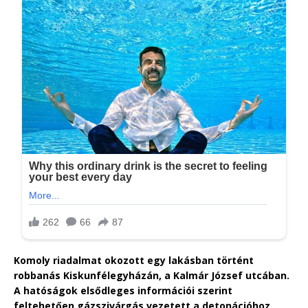
Komoly riadalmat okozott egy lakásban történt
robbanás Kiskunfélegyházán, a Kalmár József utcában.
A hatóságok elsődleges információi szerint
feltehetően gázszivárgás vezetett a detonációhoz,