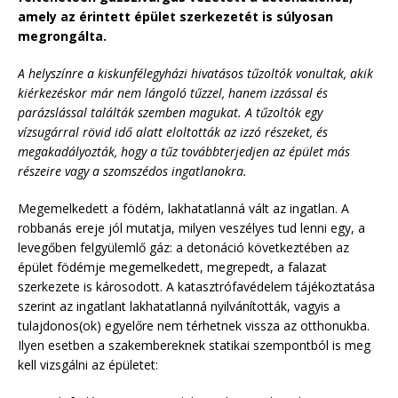
amely az érintett épület szerkezetét is súlyosan
megrongálta.
A helyszínre a kiskunfélegyházi hivatásos tűzoltók vonultak, akik
kiérkezéskor már nem lángoló tűzzel, hanem izzással és
parázslással találták szemben magukat. A tűzoltók egy
vízsugárral rövid idő alatt eloltották az izzó részeket, és
megakadályozták, hogy a tűz továbbterjedjen az épület más
részeire vagy a szomszédos ingatlanokra.
Megemelkedett a födém, lakhatatlanná vált az ingatlan. A
robbanás ereje jól mutatja, milyen veszélyes tud lenni egy, a
levegőben felgyülemlő gáz: a detonáció következtében az
épület födémje megemelkedett, megrepedt, a falazat
szerkezete is károsodott. A katasztrófavédelem tájékoztatása
szerint az ingatlant lakhatatlanná nyilvánították, vagyis a
tulajdonos(ok) egyelőre nem térhetnek vissza az otthonukba.
Ilyen esetben a szakembereknek statikai szempontból is meg
kell vizsgálni az épületet: