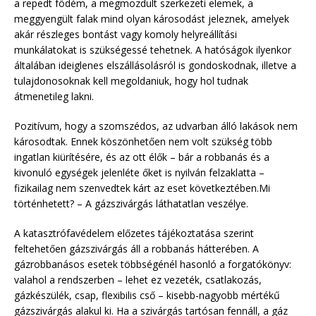
a repedt födém, a megmozdult szerkezeti elemek, a
meggyengült falak mind olyan károsodást jeleznek, amelyek
akár részleges bontást vagy komoly helyreállítási
munkálatokat is szükségessé tehetnek. A hatóságok ilyenkor
általában ideiglenes elszállásolásról is gondoskodnak, illetve a
tulajdonosoknak kell megoldaniuk, hogy hol tudnak
átmenetileg lakni.
Pozitívum, hogy a szomszédos, az udvarban álló lakások nem
károsodtak. Ennek köszönhetően nem volt szükség több
ingatlan kiürítésére, és az ott élők – bár a robbanás és a
kivonuló egységek jelenléte őket is nyilván felzaklatta –
fizikailag nem szenvedtek kárt az eset következtében.Mi
történhetett? – A gázszivárgás láthatatlan veszélye.
A katasztrófavédelem előzetes tájékoztatása szerint
feltehetően gázszivárgás áll a robbanás hátterében. A
gázrobbanásos esetek többségénél hasonló a forgatókönyv:
valahol a rendszerben – lehet ez vezeték, csatlakozás,
gázkészülék, csap, flexibilis cső – kisebb-nagyobb mértékű
gázszivárgás alakul ki. Ha a szivárgás tartósan fennáll, a gáz