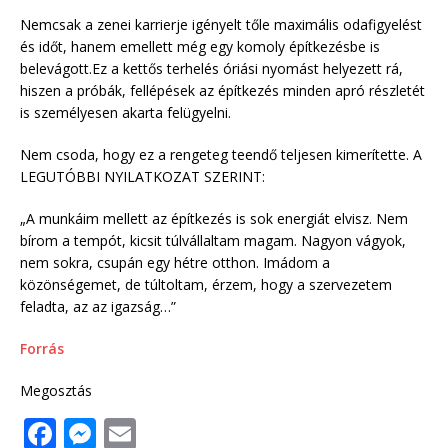
Nemcsak a zenei karrierje igényelt tőle maximális odafigyelést
és időt, hanem emellett még egy komoly építkezésbe is
belevágott.Ez a kettős terhelés óriási nyomást helyezett rá,
hiszen a próbák, fellépések az építkezés minden apró részletét
is személyesen akarta felügyelni.
Nem csoda, hogy ez a rengeteg teendő teljesen kimerítette. A
LEGUTÓBBI NYILATKOZAT SZERINT:
„A munkáim mellett az építkezés is sok energiát elvisz. Nem
bírom a tempót, kicsit túlvállaltam magam. Nagyon vágyok,
nem sokra, csupán egy hétre otthon. Imádom a
közönségemet, de túltoltam, érzem, hogy a szervezetem
feladta, az az igazság…”
Forrás
Megosztás
F
M
E