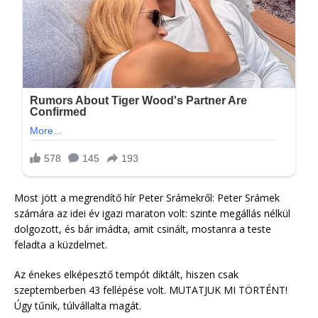
Most jött a megrendítő hír Peter Srámekről: Peter Srámek
számára az idei év igazi maraton volt: szinte megállás nélkül
dolgozott, és bár imádta, amit csinált, mostanra a teste
feladta a küzdelmet.
Az énekes elképesztő tempót diktált, hiszen csak
szeptemberben 43 fellépése volt. MUTATJUK MI TÖRTÉNT!
Úgy tűnik, túlvállalta magát.