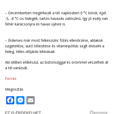
– Decemberben megérkezik a tél: napközben 0 °C körüli, éjjel
-5, -8 °C-os hidegek, tartós havazás valószínű, így jó esély van
fehér karácsonyra és havas újévre is.
– Érdemes már most felkészülni: fűtés ellenőrzése, ablakok
szigetelése, autó téliesítése és vitaminpótlás segít elviselni a
hideg, télies időjárás kihívásait.
Aki időben előkészül, az biztonsággal és örömmel vészelheti át
a tél varázsát.
Forrás
Megosztás
F
M
E
a
e
m