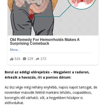
Borul az eddigi előrejelzés – Megjelent a radaron,
érkezik a havazás, itt a pontos dátum:
Az ősz vége még néhány enyhébb, napos napot tartogat, de
november második felétől markáns lehűlés, csapadékos,
borongós idő várható, sőt, a hegyekben hózápor is
előfordulhat.