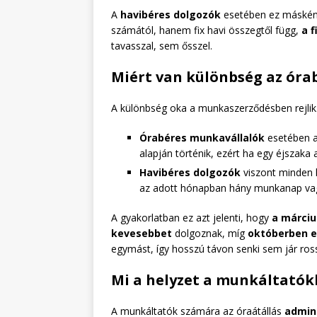
A
havibéres dolgozók
esetében ez másként
számától, hanem fix havi összegtől függ,
a 
tavasszal, sem ősszel.
Miért van különbség az órab
A különbség oka a munkaszerződésben rejlik
Órabéres munkavállalók
esetében a
alapján történik, ezért ha egy éjszaka
Havibéres dolgozók
viszont minden h
az adott hónapban hány munkanap vag
A gyakorlatban ez azt jelenti, hogy
a márciu
kevesebbet
dolgoznak, míg
októberben e
egymást, így hosszú távon senki sem jár ross
Mi a helyzet a munkáltatók
A munkáltatók számára az óraátállás
admini