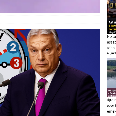
Holta
asszo
több 
August
újra 
ezer 
emel