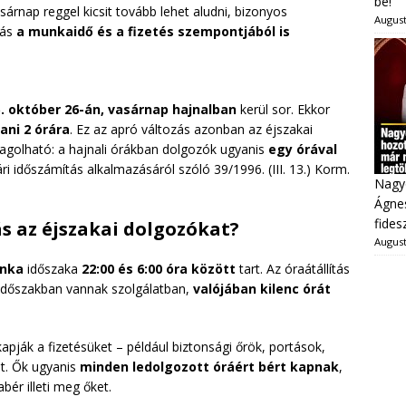
be!
árnap reggel kicsit tovább lehet aludni, bizonyos
August
lás
a munkaidő és a fizetés szempontjából is
. október 26-án, vasárnap hajnalban
kerül sor. Ekkor
tani 2 órára
. Ez az apró változás azonban az éjszakai
golható: a hajnali órákban dolgozók ugyanis
egy órával
i időszámítás alkalmazásáról szóló 39/1996. (III. 13.) Korm.
Nagy
Ágnes
fides
ás az éjszakai dolgozókat?
August
unka
időszaka
22:00 és 6:00 óra között
tart. Az óraátállítás
 időszakban vannak szolgálatban,
valójában kilenc órát
apják a fizetésüket – például biztonsági őrök, portások,
t. Ők ugyanis
minden ledolgozott óráért bért kapnak
,
bér illeti meg őket.