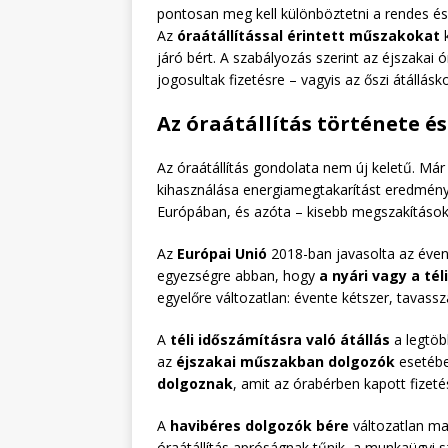
pontosan meg kell különböztetni a rendes és
Az
óraátállítással érintett műszakokat
k
járó bért. A szabályozás szerint az éjszakai
jogosultak fizetésre – vagyis az őszi átállásk
Az óraátállítás története és
Az óraátállítás gondolata nem új keletű. Már 
kihasználása energiamegtakarítást eredménye
Európában, és azóta – kisebb megszakításo
Az
Európai Unió
2018-ban javasolta az évenk
egyezségre abban, hogy
a nyári vagy a té
egyelőre változatlan: évente kétszer, tavasszal
A
téli időszámításra való átállás
a legtöb
az
éjszakai műszakban dolgozók
esetébe
dolgoznak
, amit az órabérben kapott fizeté
A
havibéres dolgozók bére
változatlan ma
óraátállítás apróságnak tűnik, a munkaügyi 