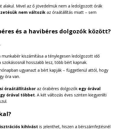
 alakul. Mivel az ő jövedelmük nem a ledolgozott órák
fizetésük nem változik
az óraátállítás miatt – sem
éres és a havibéres dolgozók között?
.
 munkabér kiszámítása a ténylegesen ledolgozott idő
 a szokásosnál hosszabb lesz, több bért kapnak.
ónapban ugyanazt a bért kapják – függetlenül attól, hogy
y óra van.
si óraátállításkor
az órabéres dolgozók
egy órával
gy órával többet
. A két változás éves szinten kiegyenlíti
zul.
kal?
sztrációs kihívást
is jelenthet, hiszen a bérszámfejtésnél