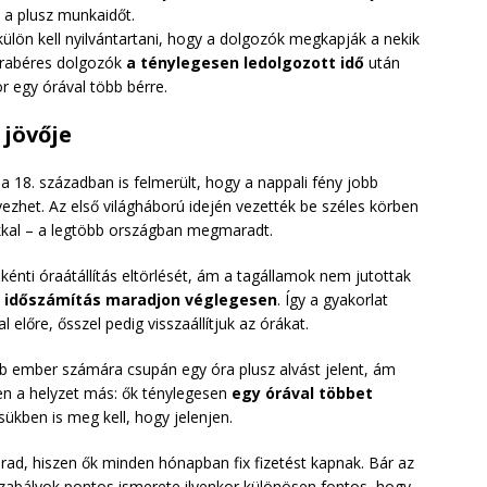
 a plusz munkaidőt.
ülön kell nyilvántartani, hogy a dolgozók megkapják a nekik
 órabéres dolgozók
a ténylegesen ledolgozott idő
után
or egy órával több bérre.
 jövője
a 18. században is felmerült, hogy a nappali fény jobb
zhet. Az első világháború idején vezették be széles körben
kkal – a legtöbb országban megmaradt.
énti óraátállítás eltörlését, ám a tagállamok nem jutottak
li időszámítás maradjon véglegesen
. Így a gyakorlat
 előre, ősszel pedig visszaállítjuk az órákat.
b ember számára csupán egy óra plusz alvást jelent, ám
n a helyzet más: ők ténylegesen
egy órával többet
sükben is meg kell, hogy jelenjen.
rad, hiszen ők minden hónapban fix fizetést kapnak. Bár az
szabályok pontos ismerete ilyenkor különösen fontos, hogy