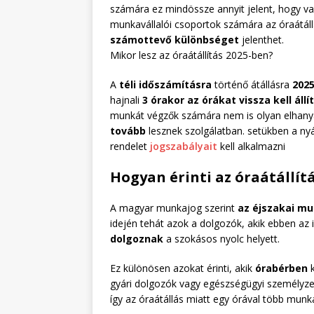
számára ez mindössze annyit jelent, hogy vas
munkavállalói csoportok számára az óraátál
számottevő különbséget
jelenthet.
Mikor lesz az óraátállítás 2025-ben?
A
téli időszámításra
történő átállásra
2025
hajnali
3 órakor az órákat vissza kell állí
munkát végzők számára nem is olyan elhanya
tovább
lesznek szolgálatban. setükben a nyár
rendelet
jogszabályait
kell alkalmazni
Hogyan érinti az óraátállít
A magyar munkajog szerint
az éjszakai m
idején tehát azok a dolgozók, akik ebben az
dolgoznak
a szokásos nyolc helyett.
Ez különösen azokat érinti, akik
órabérben
k
gyári dolgozók vagy egészségügyi személyze
így az óraátállás miatt egy órával több munka