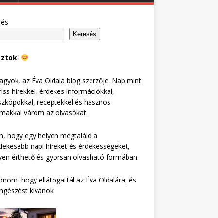
sés
Keresés
sztok!
agyok, az Éva Oldala blog szerzője. Nap mint
riss hírekkel, érdekes információkkal,
zkópokkal, receptekkel és hasznos
lmakkal várom az olvasókat.
, hogy egy helyen megtaláld a
dekesebb napi híreket és érdekességeket,
en érthető és gyorsan olvasható formában.
nöm, hogy ellátogattál az Éva Oldalára, és
ngészést kívánok!