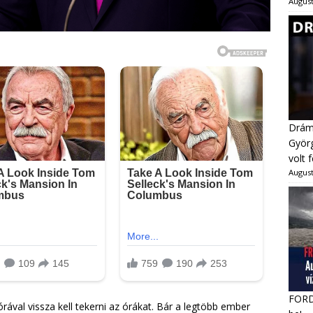
August
Dráma
Györg
volt 
August
FORDU
órával vissza kell tekerni az órákat. Bár a legtöbb ember