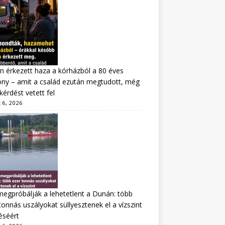
n érkezett haza a kórházból a 80 éves
ny – amit a család ezután megtudott, még
kérdést vetett fel
 6, 2026
megpróbálják a lehetetlent a Dunán: több
tonnás uszályokat süllyesztenek el a vízszint
éséért