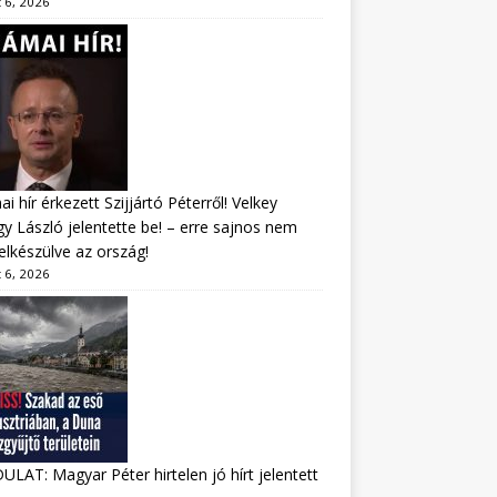
 6, 2026
i hír érkezett Szijjártó Péterről! Velkey
y László jelentette be! – erre sajnos nem
felkészülve az ország!
 6, 2026
LAT: Magyar Péter hirtelen jó hírt jelentett