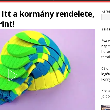
– Itt a kormány rendelete,
Kere
int!
Szia
Éva v
nap f
horos
tarta
Célom
legér
könny
Köszö
jó bö