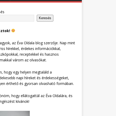
sés
Keresés
sztok!
agyok, az Éva Oldala blog szerzője. Nap mint
riss hírekkel, érdekes információkkal,
zkópokkal, receptekkel és hasznos
lmakkal várom az olvasókat.
, hogy egy helyen megtaláld a
dekesebb napi híreket és érdekességeket,
en érthető és gyorsan olvasható formában.
nöm, hogy ellátogattál az Éva Oldalára, és
ngészést kívánok!