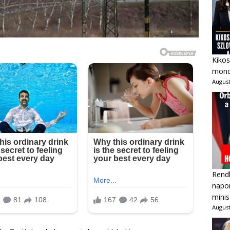
Kikos
mondo
August
Rendk
napon
minis
August