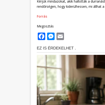
Kérjük mindazokat, akik hallották a durranást
rendőrségen, hogy kiderülhessen, mi állhat a
Forrás
Megosztás
F
M
E
a
e
m
c
ss
ai
e
e
l
b
n
o
g
o
e
k
r