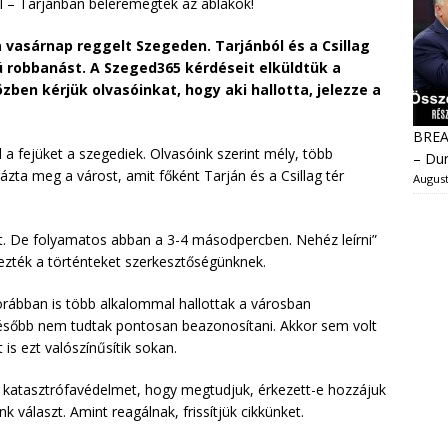
 – Tarjánban beleremegtek az ablakok!
 vasárnap reggelt Szegeden. Tarjánból és a Csillag
gú robbanást. A Szeged365 kérdéseit elküldtük a
zben kérjük olvasóinkat, hogy aki hallotta, jelezze a
BREAK
 a fejüket a szegediek. Olvasóink szerint mély, több
– Dur
zta meg a várost, amit főként Tarján és a Csillag tér
August
lt. De folyamatos abban a 3-4 másodpercben. Nehéz leírni”
elezték a történteket szerkesztőségünknek.
rábban is több alkalommal hallottak a városban
ésőbb nem tudtak pontosan beazonosítani. Akkor sem volt
is ezt valószínűsítik sokan.
katasztrófavédelmet, hogy megtudjuk, érkezett-e hozzájuk
k választ. Amint reagálnak, frissítjük cikkünket.