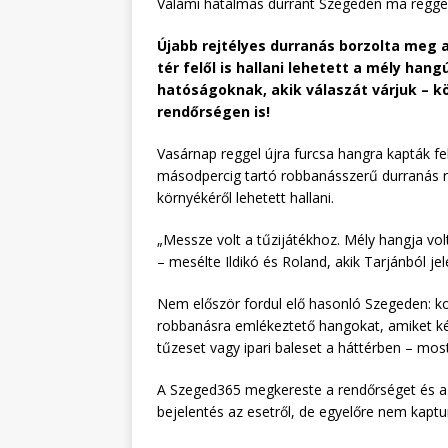
Valami hatalmas durrant Szegeden ma reggel
Újabb rejtélyes durranás borzolta meg a
tér felől is hallani lehetett a mély han
hatóságoknak, akik válaszát várjuk – kö
rendőrségen is!
Vasárnap reggel újra furcsa hangra kapták fel
másodpercig tartó robbanásszerű durranás rá
környékéről lehetett hallani.
„Messze volt a tűzijátékhoz. Mély hangja vo
– mesélte Ildikó és Roland, akik Tarjánból j
Nem először fordul elő hasonló Szegeden: ko
robbanásra emlékeztető hangokat, amiket k
tűzeset vagy ipari baleset a háttérben – most 
A Szeged365 megkereste a rendőrséget és a 
bejelentés az esetről, de egyelőre nem kaptun