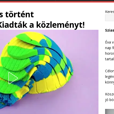
 történt
Kere
iadták a közleményt!
Szia
Éva v
nap f
horos
tarta
Célom
legér
könny
Köszö
jó bö