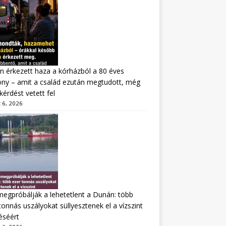
n érkezett haza a kórházból a 80 éves
ny – amit a család ezután megtudott, még
kérdést vetett fel
 6, 2026
megpróbálják a lehetetlent a Dunán: több
tonnás uszályokat süllyesztenek el a vízszint
éséért