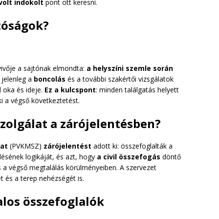
olt indokolt
pont ott keresni.
tóságok?
ivője a sajtónak elmondta:
a helyszíni szemle során
; jelenleg a
boncolás
és a további szakértői vizsgálatok
l oka és ideje.
Ez a kulcspont
: minden találgatás helyett
 a végső következtetést.
szolgálat a zárójelentésben?
lat
(PVKMSZ)
zárójelentést
adott ki: összefoglalták a
lésének logikáját, és azt, hogy
a civil összefogás
döntő
és a végső megtalálás körülményeiben. A szervezet
t és a terep nehézségét is.
alos összefoglalók