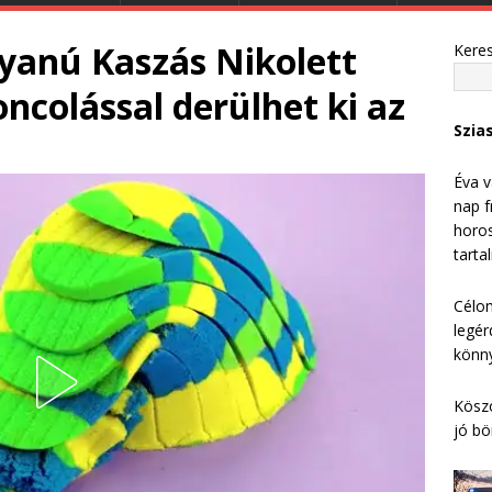
yanú Kaszás Nikolett
Kere
oncolással derülhet ki az
Szia
Éva v
nap f
horos
tarta
Célom
legér
könny
Köszö
jó bö