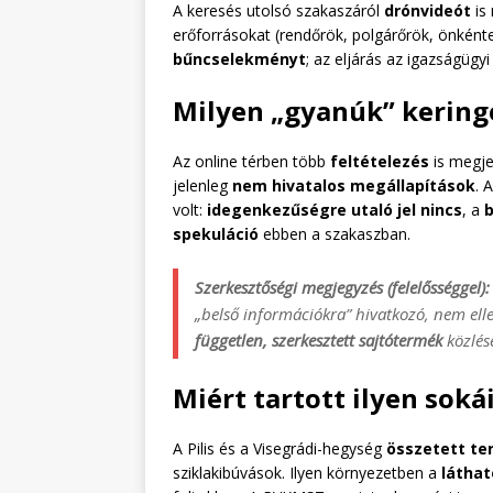
A keresés utolsó szakaszáról
drónvideót
is
erőforrásokat (rendőrök, polgárőrök, önként
bűncselekményt
; az eljárás az igazságügyi
Milyen „gyanúk” kering
Az online térben több
feltételezés
is megje
jelenleg
nem hivatalos megállapítások
. 
volt:
idegenkezűségre utaló jel nincs
, a
spekuláció
ebben a szakaszban.
Szerkesztőségi megjegyzés (felelősséggel):
„belső információkra” hivatkozó, nem elle
független, szerkesztett sajtótermék
közlés
Miért tartott ilyen soká
A Pilis és a Visegrádi-hegység
összetett te
sziklakibúvások. Ilyen környezetben a
látha