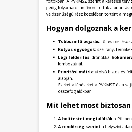
foltokban. A PVKMSZ szerint a keresési terv
pedig folyamatosan finomítottak a prioritás
valószínűségű rész közelében történt a megt
Hogyan dolgoznak a ke
Többszintű bejárás
: fő- és mellékö
Kutyás egységek
: szélirány, termik
Légi felderítés
: drónokkal
hőkamer
lombozatnál.
Prioritási mátrix
: utolsó biztos és fe
alapján.
Ezeket a lépéseket a PVKMSZ és a saj
összefoglalókban.
Mit lehet most biztosan 
A holttestet megtalálták
a Pilisbe
A rendőrség szerint
a helyszíni ada