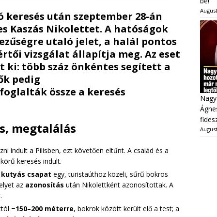
be!
August
tó keresés után szeptember 28-án
es Kaszás Nikolettet.
A hatóságok
zűségre utaló jelet
, a halál pontos
tői vizsgálat állapítja meg. Az eset
 ki: több száz önkéntes segített a
ők pedig
foglalták össze a keresés
Nagy
Ágnes
fides
s, megtalálás
August
ni indult a Pilisben, ezt követően eltűnt. A család és a
örű keresés indult.
 kutyás csapat
egy, turistaúthoz közeli, sűrű bokros
elyet az
azonosítás
után Nikolettként azonosítottak. A
.
ttól
~150–200 méterre
, bokrok között került elő a test; a