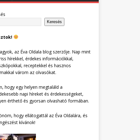
sés
Keresés
sztok!
agyok, az Éva Oldala blog szerzője. Nap mint
riss hírekkel, érdekes információkkal,
zkópokkal, receptekkel és hasznos
lmakkal várom az olvasókat.
, hogy egy helyen megtaláld a
dekesebb napi híreket és érdekességeket,
en érthető és gyorsan olvasható formában.
nöm, hogy ellátogattál az Éva Oldalára, és
ngészést kívánok!