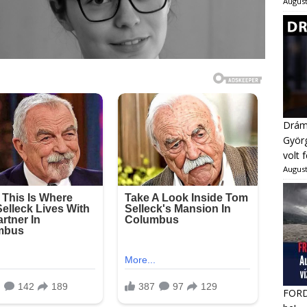
August
Dráma
Györg
volt 
August
FORDU