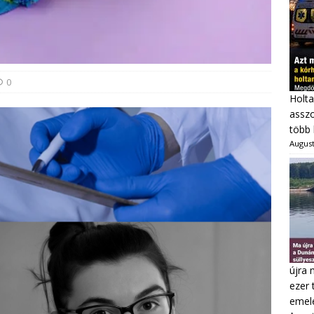
0
Holta
asszo
több 
August
újra 
ezer 
emel