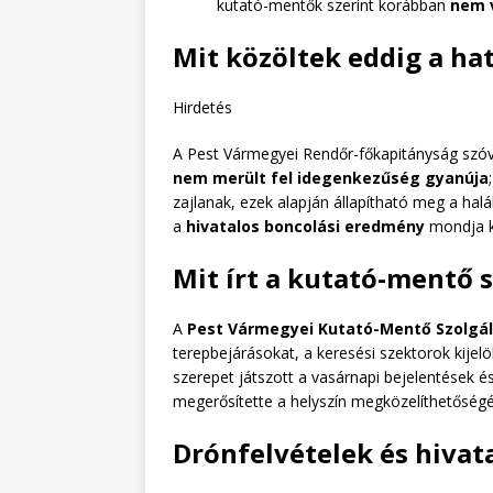
kutató-mentők szerint korábban
nem v
Mit közöltek eddig a ha
Hirdetés
A Pest Vármegyei Rendőr-főkapitányság szóv
nem merült fel idegenkezűség gyanúja
zajlanak, ezek alapján állapítható meg a halá
a
hivatalos boncolási eredmény
mondja ki
Mit írt a kutató-mentő 
A
Pest Vármegyei Kutató-Mentő Szolgá
terepbejárásokat, a keresési szektorok kijelö
szerepet játszott a vasárnapi bejelentések 
megerősítette a helyszín megközelíthetőségé
Drónfelvételek és hivat