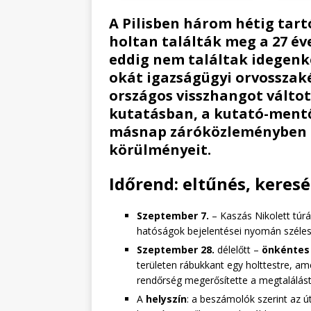
A Pilisben három hétig tar
holtan találták meg a 27 év
eddig
nem találtak idegenke
okát igazságügyi orvosszakér
országos visszhangot váltott
kutatásban, a kutató-ment
másnap
záróközleményben
körülményeit.
Időrend: eltűnés, keresé
Szeptember 7.
– Kaszás Nikolett túráz
hatóságok bejelentései nyomán szélesk
Szeptember 28.
délelőtt –
önkéntes
területen rábukkant egy holttestre, am
rendőrség megerősítette a megtalálást
A
helyszín
: a beszámolók szerint az ú