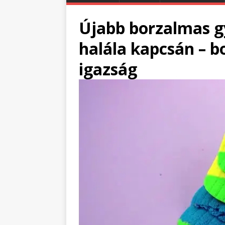
Újabb borzalmas g
halála kapcsán – b
igazság