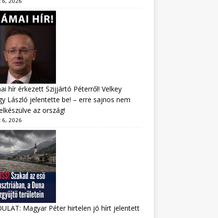
 6, 2026
i hír érkezett Szijjártó Péterről! Velkey
y László jelentette be! – erre sajnos nem
felkészülve az ország!
 6, 2026
LAT: Magyar Péter hirtelen jó hírt jelentett