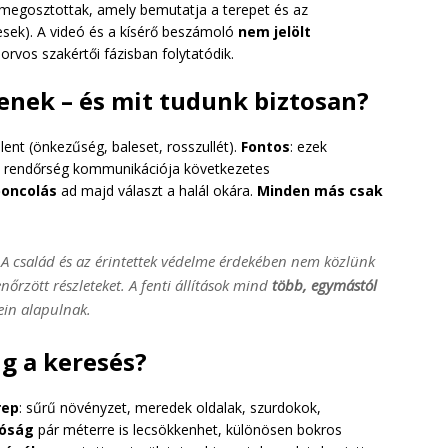
 megosztottak, amely bemutatja a terepet és az
esek). A videó és a kísérő beszámoló
nem jelölt
 orvos szakértői fázisban folytatódik.
enek – és mit tudunk biztosan?
lent (önkezűség, baleset, rosszullét).
Fontos
: ezek
A rendőrség kommunikációja következetes
boncolás
ad majd választ a halál okára.
Minden más csak
A család és az érintettek védelme érdekében nem közlünk
nőrzött részleteket. A fenti állítások mind
több, egymástól
ein alapulnak.
ig a keresés?
rep
: sűrű növényzet, meredek oldalak, szurdokok,
tóság
pár méterre is lecsökkenhet, különösen bokros