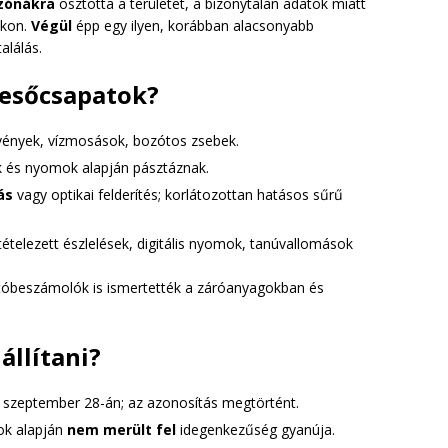
zónákra
osztotta a területet, a bizonytalan adatok miatt
okon.
Végül
épp egy ilyen, korábban alacsonyabb
alálás.
resőcsapatok?
svények, vízmosások, bozótos zsebek.
ek és nyomok alapján pásztáznak.
ás
vagy optikai felderítés; korlátozottan hatásos sűrű
ltételezett észlelések, digitális nyomok, tanúvallomások
tóbeszámolók is ismertették a záróanyagokban és
állítani?
n szeptember 28-án; az azonosítás megtörtént.
tok alapján
nem merült fel
idegenkezűség gyanúja.