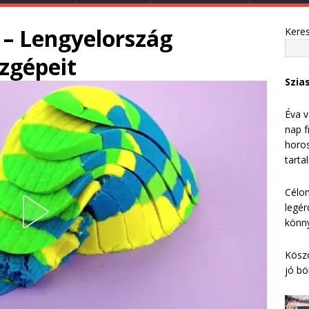
 – Lengyelország
Kere
szgépeit
Szia
Éva v
nap f
horos
tarta
Célom
legér
könny
Köszö
jó bö