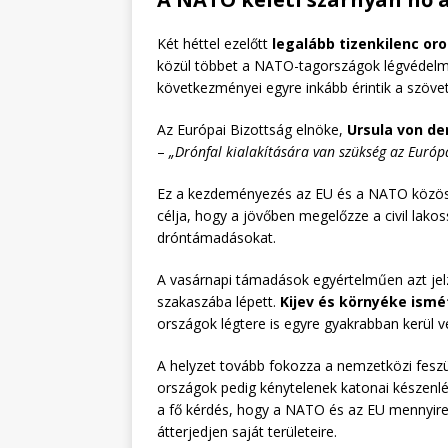
Két héttel ezelőtt
legalább tizenkilenc or
közül többet a NATO-tagországok légvédelme lő
következményei egyre inkább érintik a szövets
Az Európai Bizottság elnöke,
Ursula von de
–
„Drónfal kialakítására van szükség az Európ
Ez a kezdeményezés az EU és a NATO közös
célja, hogy a jövőben megelőzze a civil lakos
dróntámadásokat.
A vasárnapi támadások egyértelműen azt jelz
szakaszába lépett.
Kijev és környéke ismé
országok légtere is egyre gyakrabban kerül v
A helyzet tovább fokozza a nemzetközi feszül
országok pedig kénytelenek katonai készenlé
a fő kérdés, hogy a NATO és az EU mennyire
átterjedjen saját területeire.