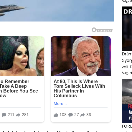
August
Dráma
Györg
volt 
August
FORDU