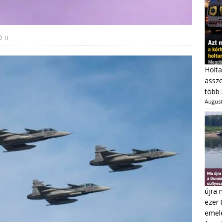
0
Holta
asszo
több 
August
újra 
ezer 
emel