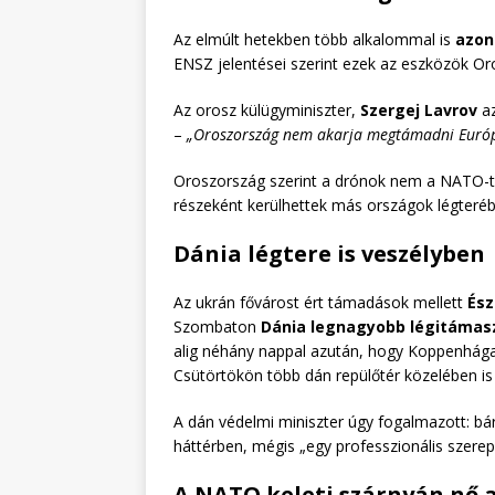
Az elmúlt hetekben több alkalommal is
azon
ENSZ jelentései szerint ezek az eszközök Or
Az orosz külügyminiszter,
Szergej Lavrov
az
–
„Oroszország nem akarja megtámadni Európát
Oroszország szerint a drónok nem a NATO-t
részeként kerülhettek más országok légteréb
Dánia légtere is veszélyben
Az ukrán fővárost ért támadások mellett
Ész
Szombaton
Dánia legnagyobb légitámasz
alig néhány nappal azután, hogy Koppenhága 
Csütörtökön több dán repülőtér közelében is
A dán védelmi miniszter úgy fogalmazott: bá
háttérben, mégis „egy professzionális szerepl
A NATO keleti szárnyán nő a