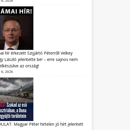
 6, 2026
i hír érkezett Szijjártó Péterről! Velkey
y László jelentette be! – erre sajnos nem
felkészülve az ország!
 6, 2026
LAT: Magyar Péter hirtelen jó hírt jelentett