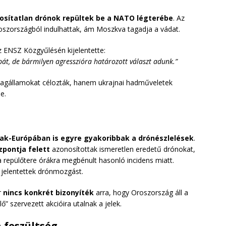
osítatlan drónok repültek be a NATO légterébe
. Az
oszországból indulhattak, ám Moszkva tagadja a vádat.
 ENSZ Közgyűlésén kijelentette:
, de bármilyen agresszióra határozott választ adunk.”
agállamokat célozták, hanem ukrajnai hadműveletek
e.
ak-Európában is egyre gyakoribbak a drónészlelések
.
pontja felett
azonosítottak ismeretlen eredetű drónokat,
repülőtere órákra megbénult hasonló incidens miatt.
 jelentettek drónmozgást.
r
nincs konkrét bizonyíték
arra, hogy Oroszország áll a
ő” szervezett akcióira utalnak a jelek.
 feszültség