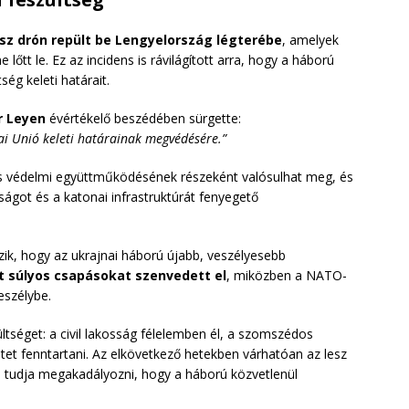
osz drón repült be Lengyelország légterébe
, amelyek
tt le. Ez az incidens is rávilágított arra, hogy a háború
ég keleti határait.
r Leyen
évértékelő beszédében sürgette:
ai Unió keleti határainak megvédésére.”
 védelmi együttműködésének részeként valósulhat meg, és
ságot és a katonai infrastruktúrát fenyegető
ik, hogy az ukrajnai háború újabb, veszélyesebb
t súlyos csapásokat szenvedett el
, miközben a NATO-
eszélybe.
tséget: a civil lakosság félelemben él, a szomszédos
tet fenntartani. Az elkövetkező hetekben várhatóan az lesz
 tudja megakadályozni, hogy a háború közvetlenül