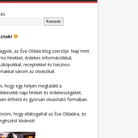
sés
Keresés
sztok!
agyok, az Éva Oldala blog szerzője. Nap mint
riss hírekkel, érdekes információkkal,
zkópokkal, receptekkel és hasznos
lmakkal várom az olvasókat.
, hogy egy helyen megtaláld a
dekesebb napi híreket és érdekességeket,
en érthető és gyorsan olvasható formában.
nöm, hogy ellátogattál az Éva Oldalára, és
ngészést kívánok!