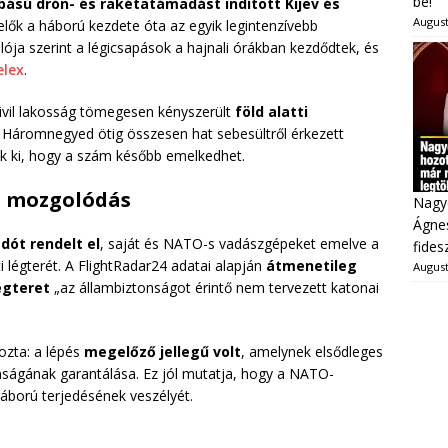
be!
ású drón- és rakétatámadást indított Kijev és
August
elők a háború kezdete óta az egyik legintenzívebb
ója szerint a légicsapások a hajnali órákban kezdődtek, és
elex
.
 civil lakosság tömegesen kényszerült
föld alatti
. Háromnegyed ötig összesen hat sebesültről érkezett
ák ki, hogy a szám később emelkedhet.
s mozgolódás
Nagy
Ágnes
adót rendelt el
, saját és NATO-s vadászgépeket emelve a
fides
i légterét. A FlightRadar24 adatai alapján
átmenetileg
August
égteret
„az állambiztonságot érintő nem tervezett katonai
ozta: a lépés
megelőző jellegű volt
, amelynek elsődleges
onságának garantálása. Ez jól mutatja, hogy a NATO-
háború terjedésének veszélyét.