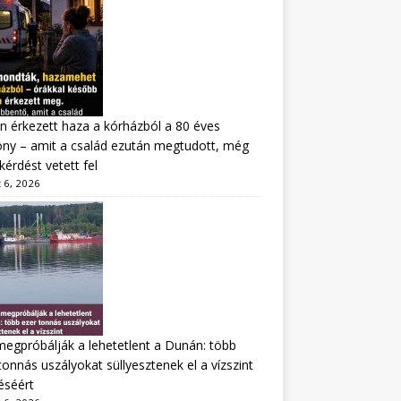
n érkezett haza a kórházból a 80 éves
ny – amit a család ezután megtudott, még
kérdést vetett fel
 6, 2026
megpróbálják a lehetetlent a Dunán: több
tonnás uszályokat süllyesztenek el a vízszint
éséért