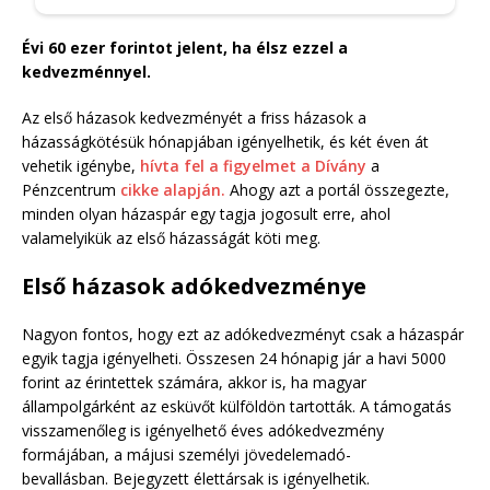
Évi 60 ezer forintot jelent, ha élsz ezzel a
kedvezménnyel.
Az első házasok kedvezményét a friss házasok a
házasságkötésük hónapjában igényelhetik, és két éven át
vehetik igénybe,
hívta fel a figyelmet a Dívány
a
Pénzcentrum
cikke alapján.
Ahogy azt a portál összegezte,
minden olyan házaspár egy tagja jogosult erre, ahol
valamelyikük az első házasságát köti meg.
Első házasok adókedvezménye
Nagyon fontos, hogy ezt az adókedvezményt csak a házaspár
egyik tagja igényelheti. Összesen 24 hónapig jár a havi 5000
forint az érintettek számára, akkor is, ha magyar
állampolgárként az esküvőt külföldön tartották. A támogatás
visszamenőleg is igényelhető éves adókedvezmény
formájában, a májusi személyi jövedelemadó-
bevallásban. Bejegyzett élettársak is igényelhetik.