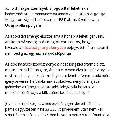
Külföldi magánszemélyek is jogosultak lehetnek a
kedvezményre, amennyiben valamelyik EGT-állam vagy egy
Magyarországgal határos, nem EGT-állam, Szerbia vagy
Ukrajna állampolgárai.
Az adókedvezményt először arra a hónapra lehet igényelni,
amikor a házasságkötés megtörtént. Fontos, hogy a
hivatalos,
házassági anyakönyvbe
bejegyzett dátum számít,
nem pedig az egyházi esküvő időpontja.
Az első házasok kedvezménye a házasság időtartama alatt,
maximum 24 hónapig jár, ám ha eközben elválik a pár vagy az
egyikük elhuny, az kedvezményt sem lehet a fennmaradó időre
igénybe venni. Ha valaki havi adókedvezmény formájában
igényelné a támogatást, az adóelőleg-nyilatkozatot a
munkáltatónál vagy a kifizetőnél kell leadnia hozzá.
Jövedelem szükséges a kedvezmény igénybevételéhez, a
párnak együttesen havi 33 335 Ft jövedelem után nem kell
szja-t fizetnie, így ez 2025-ben havonta nettó 5 000 forintot, a