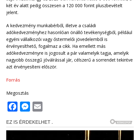
két év alatt pedig összesen a 120 000 forint pluszbevételt
jelent.
A kedvezmény munkabérből, illetve a családi
adókedvezményhez hasonlóan önálló tevékenységből, például
egyéni vállalkozói vagy őstermelői jövedelemből is
érvényesíthető, fogalmaz a cikk. Ha emellett más
adókedvezményre is jogosult a pár valamelyik tagja, amelyik
nagyobb összegű jóváírással jár, célszerű a sorrendet tekintve
azt érvényesíteni először.
Forrás
Megosztás
F
M
E
a
e
m
c
ss
ai
e
e
l