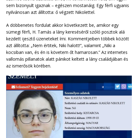
sem bizonyult igaznak – egészen mostanáig. Egy férfi ugyanis
nyilvánosan azt állította: ő végzett Nikolettel.
A döbbenetes fordulat akkor következett be, amikor egy
sümegi férfi, H. Tamás a lány kereséséről szóló posztok alá
kezdett ijesztő üzeneteket írni. Kommentjeiben többek között
azt állította: „Nem értitek, Niki halott!”, valamint „Niki a
kocsiban van, és én is követem őt hamarosan.” Az internetes
vallomás pillanatok alatt pánikot keltett a lány családjában és
az ismerősök körében.