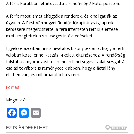
A férfit korábban letartóztatta a rendőrség / Fotó: police.hu
A férfit most ismét elfogták a rendőrök, és kihallgatják az
ügyben. A Pest Vármegyei Rendőr-főkapitányság lapunk
kérdésére megerősítette: a férfi interneten tett kijelentései
miatt megtették a szükséges intézkedéseket.
Egyelőre azonban nincs hivatalos bizonyíték arra, hogy a férfi
valóban köze lenne Kaszás Nikolett eltűnéséhez. A rendőrség
folytatja a nyomozást, és minden lehetséges szálat vizsgál. A
család továbbra is reménykedik abban, hogy a fiatal lány
életben van, és mihamarabb hazatérhet.
Forrás
Megosztás
F
M
E
a
e
m
c
ss
ai