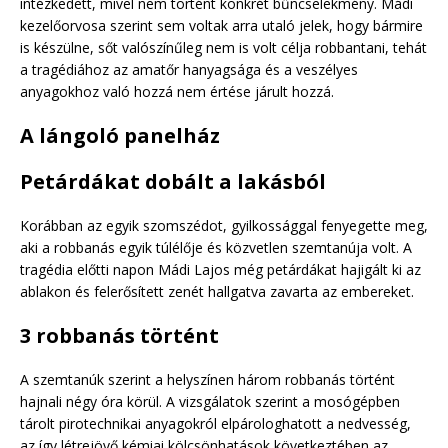
intézkedett, mivel nem történt konkrét bűncselekmény. Mádi
kezelőorvosa szerint sem voltak arra utaló jelek, hogy bármire
is készülne, sőt valószínűleg nem is volt célja robbantani, tehát
a tragédiához az amatőr hanyagsága és a veszélyes
anyagokhoz való hozzá nem értése járult hozzá.
A lángoló panelház
Petárdákat dobált a lakásból
Korábban az egyik szomszédot, gyilkossággal fenyegette meg,
aki a robbanás egyik túlélője és közvetlen szemtanúja volt. A
tragédia előtti napon Mádi Lajos még petárdákat hajigált ki az
ablakon és felerősített zenét hallgatva zavarta az embereket.
3 robbanás történt
A szemtanúk szerint a helyszínen három robbanás történt
hajnali négy óra körül. A vizsgálatok szerint a mosógépben
tárolt pirotechnikai anyagokról elpárologhatott a nedvesség,
az így létrejövő kémiai kölcsönhatások következtében az