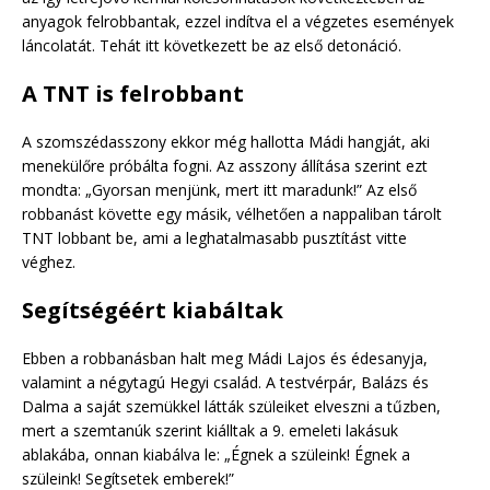
anyagok felrobbantak, ezzel indítva el a végzetes események
láncolatát. Tehát itt következett be az első detonáció.
A TNT is felrobbant
A szomszédasszony ekkor még hallotta Mádi hangját, aki
menekülőre próbálta fogni. Az asszony állítása szerint ezt
mondta: „Gyorsan menjünk, mert itt maradunk!” Az első
robbanást követte egy másik, vélhetően a nappaliban tárolt
TNT lobbant be, ami a leghatalmasabb pusztítást vitte
véghez.
Segítségéért kiabáltak
Ebben a robbanásban halt meg Mádi Lajos és édesanyja,
valamint a négytagú Hegyi család. A testvérpár, Balázs és
Dalma a saját szemükkel látták szüleiket elveszni a tűzben,
mert a szemtanúk szerint kiálltak a 9. emeleti lakásuk
ablakába, onnan kiabálva le: „Égnek a szüleink! Égnek a
szüleink! Segítsetek emberek!”