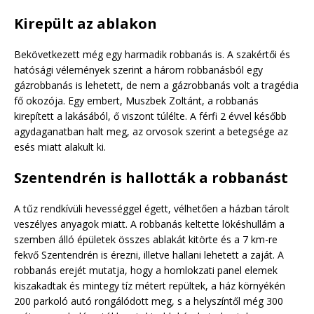
Kirepült az ablakon
Bekövetkezett még egy harmadik robbanás is. A szakértői és
hatósági vélemények szerint a három robbanásból egy
gázrobbanás is lehetett, de nem a gázrobbanás volt a tragédia
fő okozója. Egy embert, Muszbek Zoltánt, a robbanás
kirepített a lakásából, ő viszont túlélte. A férfi 2 évvel később
agydaganatban halt meg, az orvosok szerint a betegsége az
esés miatt alakult ki.
Szentendrén is hallották a robbanást
A tűz rendkívüli hevességgel égett, vélhetően a házban tárolt
veszélyes anyagok miatt. A robbanás keltette lökéshullám a
szemben álló épületek összes ablakát kitörte és a 7 km-re
fekvő Szentendrén is érezni, illetve hallani lehetett a zaját. A
robbanás erejét mutatja, hogy a homlokzati panel elemek
kiszakadtak és mintegy tíz métert repültek, a ház környékén
200 parkoló autó rongálódott meg, s a helyszíntől még 300