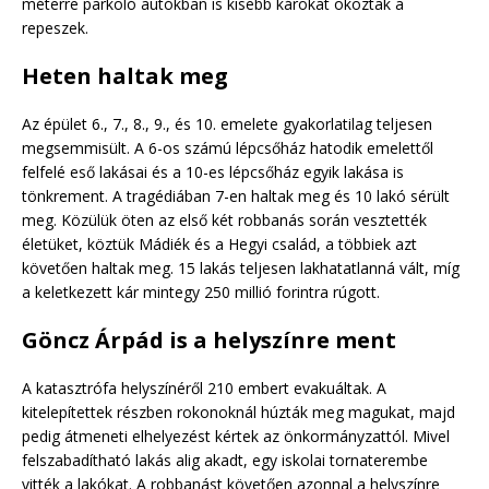
méterre parkoló autókban is kisebb károkat okoztak a
repeszek.
Heten haltak meg
Az épület 6., 7., 8., 9., és 10. emelete gyakorlatilag teljesen
megsemmisült. A 6-os számú lépcsőház hatodik emelettől
felfelé eső lakásai és a 10-es lépcsőház egyik lakása is
tönkrement. A tragédiában 7-en haltak meg és 10 lakó sérült
meg. Közülük öten az első két robbanás során vesztették
életüket, köztük Mádiék és a Hegyi család, a többiek azt
követően haltak meg. 15 lakás teljesen lakhatatlanná vált, míg
a keletkezett kár mintegy 250 millió forintra rúgott.
Göncz Árpád is a helyszínre ment
A katasztrófa helyszínéről 210 embert evakuáltak. A
kitelepítettek részben rokonoknál húzták meg magukat, majd
pedig átmeneti elhelyezést kértek az önkormányzattól. Mivel
felszabadítható lakás alig akadt, egy iskolai tornaterembe
vitték a lakókat. A robbanást követően azonnal a helyszínre