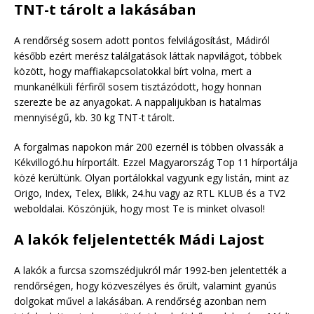
TNT-t tárolt a lakásában
A rendőrség sosem adott pontos felvilágosítást, Mádiról
később ezért merész találgatások láttak napvilágot, többek
között, hogy maffiakapcsolatokkal bírt volna, mert a
munkanélküli férfiről sosem tisztázódott, hogy honnan
szerezte be az anyagokat. A nappalijukban is hatalmas
mennyiségű, kb. 30 kg TNT-t tárolt.
A forgalmas napokon már 200 ezernél is többen olvassák a
Kékvillogó.hu hírportált. Ezzel Magyarország Top 11 hírportálja
közé kerültünk. Olyan portálokkal vagyunk egy listán, mint az
Origo, Index, Telex, Blikk, 24.hu vagy az RTL KLUB és a TV2
weboldalai. Köszönjük, hogy most Te is minket olvasol!
A lakók feljelentették Mádi Lajost
A lakók a furcsa szomszédjukról már 1992-ben jelentették a
rendőrségen, hogy közveszélyes és őrült, valamint gyanús
dolgokat művel a lakásában. A rendőrség azonban nem