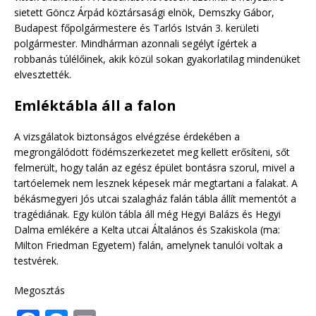
sietett Göncz Árpád köztársasági elnök, Demszky Gábor,
Budapest főpolgármestere és Tarlós István 3. kerületi
polgármester. Mindhárman azonnali segélyt ígértek a
robbanás túlélőinek, akik közül sokan gyakorlatilag mindenüket
elvesztették.
Emléktábla áll a falon
A vizsgálatok biztonságos elvégzése érdekében a
megrongálódott födémszerkezetet meg kellett erősíteni, sőt
felmerült, hogy talán az egész épület bontásra szorul, mivel a
tartóelemek nem lesznek képesek már megtartani a falakat. A
békásmegyeri Jós utcai szalagház falán tábla állít mementót a
tragédiának. Egy külön tábla áll még Hegyi Balázs és Hegyi
Dalma emlékére a Kelta utcai Általános és Szakiskola (ma:
Milton Friedman Egyetem) falán, amelynek tanulói voltak a
testvérek.
Megosztás