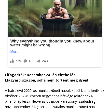
Elfogadták! December 24.-én életbe lép
Magyarországon, soha nem történt még ilyen!
A hátralévő 2025-ös munkaszüneti napok közül kiemelkedik az
október 23–26. közötti négynapos hétvége (október 24.
pihenőnap lesz), illetve az ötnapos karácsonyi szabadság,
mivel december 24. (szerda) hivatalos munkaszüneti nap.