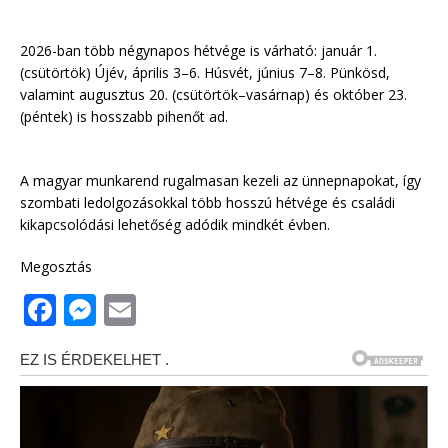
2026-ban több négynapos hétvége is várható: január 1.
(csütörtök) Újév, április 3–6. Húsvét, június 7–8. Pünkösd,
valamint augusztus 20. (csütörtök–vasárnap) és október 23.
(péntek) is hosszabb pihenőt ad.
A magyar munkarend rugalmasan kezeli az ünnepnapokat, így
szombati ledolgozásokkal több hosszú hétvége és családi
kikapcsolódási lehetőség adódik mindkét évben.
Megosztás
F
M
E
a
e
m
c
ss
ai
e
e
l
b
n