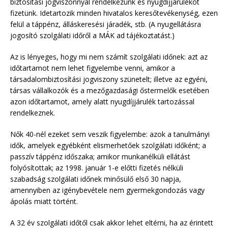
biztosítási jogviszonnyal rendelkezünk és nyugdíjjárulékot
fizetünk. Idetartozik minden hivatalos keresőtevékenység, ezen
felül a táppénz, álláskeresési járadék, stb. (A nyugellátásra
jogosító szolgálati időről a MÁK ad tájékoztatást.)
Az is lényeges, hogy mi nem számít szolgálati időnek: azt az
időtartamot nem lehet figyelembe venni, amikor a
társadalombiztosítási jogviszony szünetelt; illetve az egyéni,
társas vállalkozók és a mezőgazdasági őstermelők esetében
azon időtartamot, amely alatt nyugdíjjárulék tartozással
rendelkeznek.
Nők 40-nél ezeket sem veszik figyelembe: azok a tanulmányi
idők, amelyek egyébként elismerhetőek szolgálati időként; a
passzív táppénz időszaka; amikor munkanélküli ellátást
folyósítottak; az 1998. január 1-e előtti fizetés nélküli
szabadság szolgálati időnek minősülő első 30 napja,
amennyiben az igénybevétele nem gyermekgondozás vagy
ápolás miatt történt.
A 32 év szolgálati időtől csak akkor lehet eltérni, ha az érintett