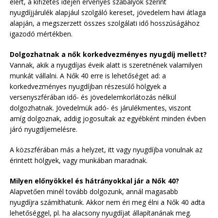
elért, a kifizetés idején érvényes szabályok szerint
nyugdíjjárulék alapjául szolgáló kereset, jövedelem havi átlaga
alapján, a megszerzett összes szolgálati idő hosszúságához
igazodó mértékben.
Dolgozhatnak a nők korkedvezményes nyugdíj mellett?
Vannak, akik a nyugdíjas éveik alatt is szeretnének valamilyen
munkát vállalni. A Nők 40 erre is lehetőséget ad: a
korkedvezményes nyugdíjban részesülő hölgyek a
versenyszférában idő- és jövedelemkorlátozás nélkül
dolgozhatnak. Jövedelmük adó- és járulékmentes, viszont
amíg dolgoznak, addig jogosultak az egyébként minden évben
járó nyugdíjemelésre.
A közszférában más a helyzet, itt vagy nyugdíjba vonulnak az
érintett hölgyek, vagy munkában maradnak.
Milyen előnyökkel és hátrányokkal jár a Nők 40?
Alapvetően minél tovább dolgozunk, annál magasabb
nyugdíjra számíthatunk. Akkor nem éri meg élni a Nők 40 adta
lehetőséggel, pl. ha alacsony nyugdíjat állapítanának meg.