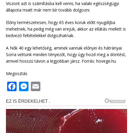
Viszont azt is számításba kell venni, ha valaki egészségügyi
állapota miatt már nem bír tovább dolgozni.
Előny természetesen, hogy 65 éves koruk előtt nyugdíjba
mehetnek, ha pedig még van erejük, akkor az ellátás mellett is
kedvező feltételekkel dolgozhatnak.
A Nők 40 egy lehetőség, aminek vannak előnyei és hátrányai.
Sorra vettünk minden tényezőt, hogy úgy hozd meg a döntést,
amivel hosszú távon a legjobban jársz. Forrás: hovege.hu
Megosztás
F
M
E
a
e
m
c
ss
ai
e
e
l
b
n