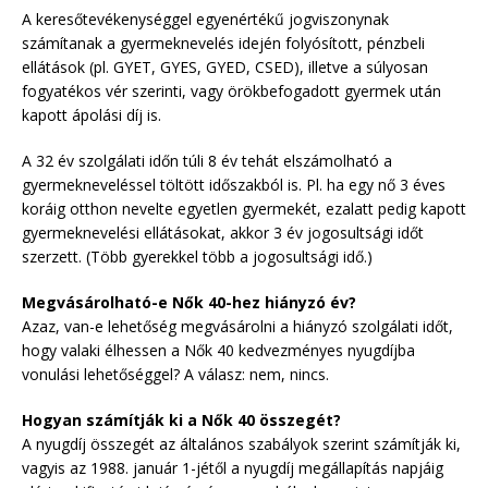
A keresőtevékenységgel egyenértékű jogviszonynak
számítanak a gyermeknevelés idején folyósított, pénzbeli
ellátások (pl. GYET, GYES, GYED, CSED), illetve a súlyosan
fogyatékos vér szerinti, vagy örökbefogadott gyermek után
kapott ápolási díj is.
A 32 év szolgálati időn túli 8 év tehát elszámolható a
gyermekneveléssel töltött időszakból is. Pl. ha egy nő 3 éves
koráig otthon nevelte egyetlen gyermekét, ezalatt pedig kapott
gyermeknevelési ellátásokat, akkor 3 év jogosultsági időt
szerzett. (Több gyerekkel több a jogosultsági idő.)
Megvásárolható-e Nők 40-hez hiányzó év?
Azaz, van-e lehetőség megvásárolni a hiányzó szolgálati időt,
hogy valaki élhessen a Nők 40 kedvezményes nyugdíjba
vonulási lehetőséggel? A válasz: nem, nincs.
Hogyan számítják ki a Nők 40 összegét?
A nyugdíj összegét az általános szabályok szerint számítják ki,
vagyis az 1988. január 1-jétől a nyugdíj megállapítás napjáig