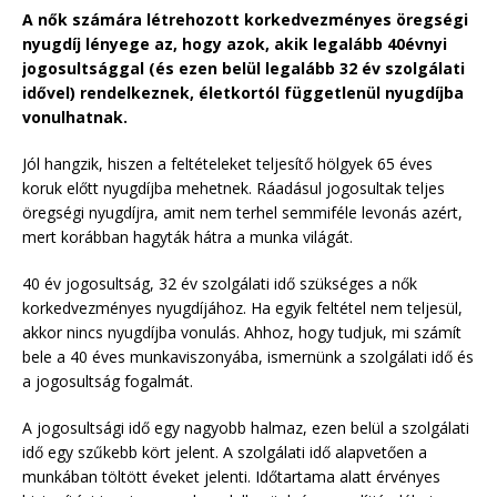
A nők számára létrehozott korkedvezményes öregségi
nyugdíj lényege az, hogy azok, akik legalább 40évnyi
jogosultsággal (és ezen belül legalább 32 év szolgálati
idővel) rendelkeznek, életkortól függetlenül nyugdíjba
vonulhatnak.
Jól hangzik, hiszen a feltételeket teljesítő hölgyek 65 éves
koruk előtt nyugdíjba mehetnek. Ráadásul jogosultak teljes
öregségi nyugdíjra, amit nem terhel semmiféle levonás azért,
mert korábban hagyták hátra a munka világát.
40 év jogosultság, 32 év szolgálati idő szükséges a nők
korkedvezményes nyugdíjához. Ha egyik feltétel nem teljesül,
akkor nincs nyugdíjba vonulás. Ahhoz, hogy tudjuk, mi számít
bele a 40 éves munkaviszonyába, ismernünk a szolgálati idő és
a jogosultság fogalmát.
A jogosultsági idő egy nagyobb halmaz, ezen belül a szolgálati
idő egy szűkebb kört jelent. A szolgálati idő alapvetően a
munkában töltött éveket jelenti. Időtartama alatt érvényes