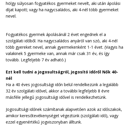
hölgy súlyosan fogyatékos gyermeket nevelt, aki után ápolási
díjat kapott; vagy ha nagycsaládos, aki 4-nél több gyermeket
nevel.
Fogyatékos gyermek ápolásánál 2 évet engednek el a
szolgálati időből. Ha nagycsaládos anyáról van szó, aki 4-nél
több gyereket nevel, annak gyermekenként 1-1 évet. (Vagyis ha
valakinek 5 gyermeke van, annak már csak 31 év, és így
tovább. Legfeljebb 7 év adható.)
Ezt kell tudni a jogosultságról, jogosító időről Nők 40-
nél
Ha a 40 éves jogosultsági időn belül rendelkezünk a legalább
32 év szolgálati idővel, akkor a további legfeljebb 8 évre
másféle jellegű jogosultsági idővel is rendelkezhetünk.
Jogosultsági időnek számítanak alapvetően azok az időszakok,
amikor keresőtevékenységet végeztünk (szolgálati idő), vagy
ezzel egyenértékű jogviszonyban álltunk.