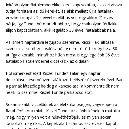
Inkább olyan fiatalemberekkel kerül kapcsolatba, akikkel vissza
tudja fordítani az idő kerekét, és akik mellett újra fiatalnak
érezheti magát. Tíz évvel ezelőtt is volt egy akkor 21 éves
párja, így Tünde hű maradt ahhoz, hogy csak olyan férfiakkal
álljon kapcsolatban, akik legalább 30 évvel fiatalabbak nála.
Az ismert naptárdíva legújabb szerelme, Ricsi – aki állítása
szerint üzletember – valószínűleg nem töltötte még be a 30-
at, így a korábbi mintához hűen most is egy legalább 35 évvel
fiatalabb fiatalemberrel dicsekszik az oldalán.
Hol ismerkedhetett Kiszel Tünde? Talán egy naptár
dedikálásos eseményen találkozott először új szerelmével. Bár
a párnak látszólag boldog a kapcsolata, a kommentelők nem
nézik jó szemmel Kiszel Tünde párkapcsolatát.
Sokan inkább viccelődnek az életkülönbségen, vagy éppen a
fiatal férfi kora miatt. Kiszel Tünde az alábbi képeken mutatta
meg, hogy milyen volt a húsvéthétfőjük, és milyen sokan
locsolták meg őket. A képek alatt számos észrevételt kapott