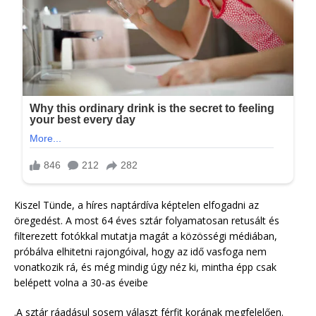
Kiszel Tünde, a híres naptárdíva képtelen elfogadni az
öregedést. A most 64 éves sztár folyamatosan retusált és
filterezett fotókkal mutatja magát a közösségi médiában,
próbálva elhitetni rajongóival, hogy az idő vasfoga nem
vonatkozik rá, és még mindig úgy néz ki, mintha épp csak
belépett volna a 30-as éveibe
.A sztár ráadásul sosem választ férfit korának megfelelően.