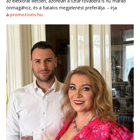
az életkorát illetően, azonban a sztár továbbra is hű marad
önmagához, és a fiatalos megjelenést preferálja. – írja
a
promotions.hu