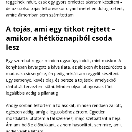
reggelnek indult, csak egy gyors omlettet akartam készíteni –
de az utolsó tojás feltörésekor olyan hihetetlen dolog történt,
amire álmomban sem számítottam!
A tojás, ami egy titkot rejtett –
amikor a hétköznapiból csoda
lesz
Egy szombat reggel minden ugyanúgy indult, mint máskor. A
konyhában kavargott a kávé illata, az ablakon át beszűrődött a
madarak csicsergése, én pedig nekiálltam reggelit készíteni.
Egy serpenyő, kevés olaj, és persze a tojások, amelyekből
rántottát terveztem sütni. Minden olyan átlagosnak tűnt –
legalábbis addig a pillanatig.
Ahogy sorban feltörtem a tojásokat, minden rendben zajlott,
egészen addig, amíg a legutolsóhoz értem. Egyetlen
mozdulattal ütöttem a tál széléhez, majd szétpattant a héja.
Ám ami belőle előbukkant, az nem hasonlított semmire, amit
addig valaha láttam.