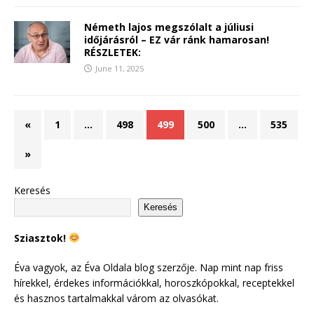
Németh lajos megszólalt a júliusi
időjárásról – EZ vár ránk hamarosan!
RÉSZLETEK:
June 11, 2025
«
1
…
498
499
500
…
535
»
Keresés
Keresés
Sziasztok!
Éva vagyok, az Éva Oldala blog szerzője. Nap mint nap friss
hírekkel, érdekes információkkal, horoszkópokkal, receptekkel
és hasznos tartalmakkal várom az olvasókat.