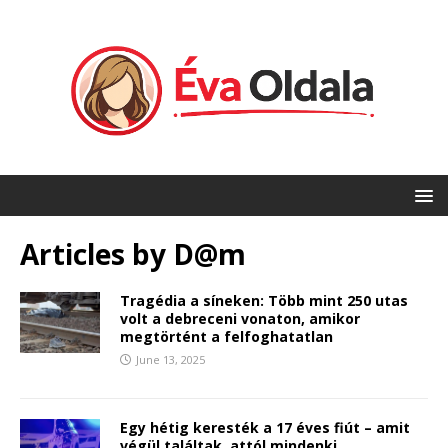
Articles by
D@m
Tragédia a síneken: Több mint 250 utas
volt a debreceni vonaton, amikor
megtörtént a felfoghatatlan
June 13, 2025
Egy hétig keresték a 17 éves fiút – amit
végül találtak, attól mindenki