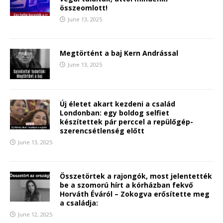
összeomlott!
June 13, 2025
Megtörtént a baj Kern Andrással
June 13, 2025
Új életet akart kezdeni a család
Londonban: egy boldog selfiet
készítettek pár perccel a repülőgép-
szerencsétlenség előtt
June 13, 2025
Összetörtek a rajongók, most jelentették
be a szomorú hírt a kórházban fekvő
Horváth Éváról – Zokogva erősítette meg
a családja:
June 12, 2025