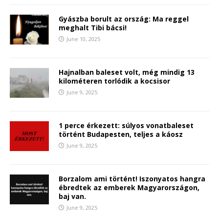
Gyászba borult az ország: Ma reggel
meghalt Tibi bácsi!
June 10, 2025
Hajnalban baleset volt, még mindig 13
kilométeren torlódik a kocsisor
June 9, 2025
1 perce érkezett: súlyos vonatbaleset
történt Budapesten, teljes a káosz
June 9, 2025
Borzalom ami történt! Iszonyatos hangra
ébredtek az emberek Magyarországon,
baj van.
June 9, 2025