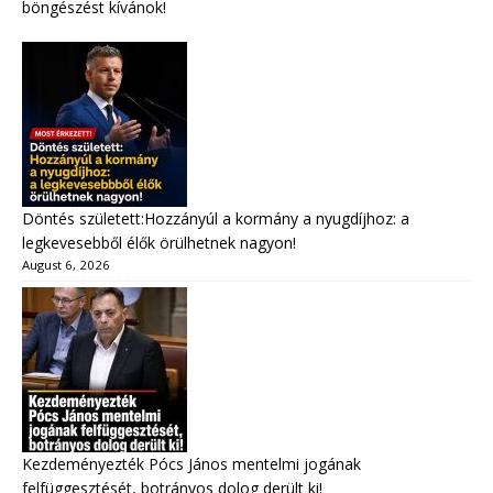
böngészést kívánok!
Döntés született:Hozzányúl a kormány a nyugdíjhoz: a
legkevesebből élők örülhetnek nagyon!
August 6, 2026
Kezdeményezték Pócs János mentelmi jogának
felfüggesztését, botrányos dolog derült ki!