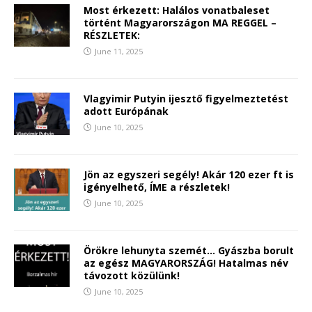
Most érkezett: Halálos vonatbaleset
történt Magyarországon MA REGGEL –
RÉSZLETEK:
June 11, 2025
Vlagyimir Putyin ijesztő figyelmeztetést
adott Európának
June 10, 2025
Jön az egyszeri segély! Akár 120 ezer ft is
igényelhető, ÍME a részletek!
June 10, 2025
Örökre lehunyta szemét… Gyászba borult
az egész MAGYARORSZÁG! Hatalmas név
távozott közülünk!
June 10, 2025