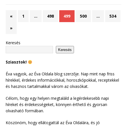
«
1
…
498
499
500
…
534
»
Keresés
Keresés
Sziasztok!
Éva vagyok, az Éva Oldala blog szerzője. Nap mint nap friss
hírekkel, érdekes információkkal, horoszkópokkal, receptekkel
és hasznos tartalmakkal várom az olvasókat.
Célom, hogy egy helyen megtaláld a legérdekesebb napi
híreket és érdekességeket, könnyen érthető és gyorsan
olvasható formában.
Köszönöm, hogy ellátogattál az Éva Oldalára, és jó