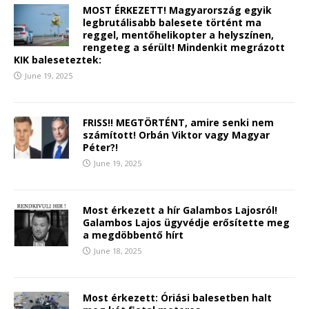
MOST ÉRKEZETT! Magyarország egyik
legbrutálisabb balesete történt ma
reggel, mentőhelikopter a helyszínen,
rengeteg a sérült! Mindenkit megrázott
KIK baleseteztek:
June 19, 2025
FRISS!! MEGTÖRTÉNT, amire senki nem
számított! Orbán Viktor vagy Magyar
Péter?!
June 19, 2025
Most érkezett a hír Galambos Lajosról!
Galambos Lajos ügyvédje erősítette meg
a megdöbbentő hírt
June 18, 2025
Most érkezett: Óriási balesetben halt