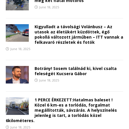
meg két fiatal motoros
June 18, 2025
Kigyulladt a távolsági Volánbusz – Az
utasok az életükért küzdöttek, égő
pokollá változott járműben – ITT vannak a
felkavaró részletek és fotók
June 18, 2025
Botrány! Sosem találnád ki, kivel csalta
feleségét Kucsera Gábor
June 18, 2025
1 PERCE ÉRKEZETT:Hatalmas baleset !
Közel 6 km-es a torlódás, forgalmat
megállították, sávzárás. A helyszínelés
jelenleg is tart, a torlódás közel
6kilométeres.
June 18, 2025