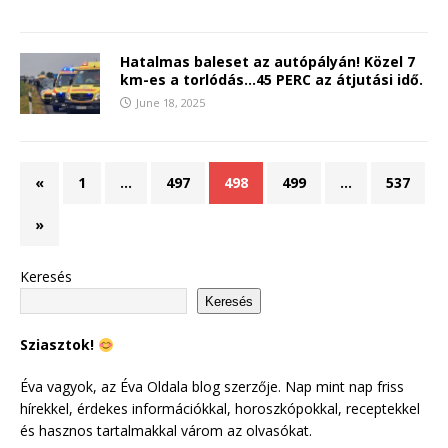
Hatalmas baleset az autópályán! Közel 7
km-es a torlódás…45 PERC az átjutási idő.
June 18, 2025
«
1
…
497
498
499
…
537
»
Keresés
Keresés
Sziasztok!
Éva vagyok, az Éva Oldala blog szerzője. Nap mint nap friss
hírekkel, érdekes információkkal, horoszkópokkal, receptekkel
és hasznos tartalmakkal várom az olvasókat.