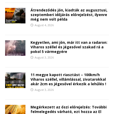
Átrendeződés jön, kiadták az augusztusi,
szeptemberi időjárás előrejelzést, ilyenre
még nem volt példa
August 4, 2026
Kegyetlen, ami jön, már itt van a radaron:
Viharos széllel és jégesővel szakad rá a
pokol 5 vármegyére
August 3, 2026
11 megye kapott riasztást – 100km/h
Viharos széllel, villámlással, zivatarokkal
akár 2cm es jégesővel érkezik a lehűlés !
August 3, 2026
Megérkezett az őszi előrejelzés: További
felmelegedés várható, ezt hozza az El