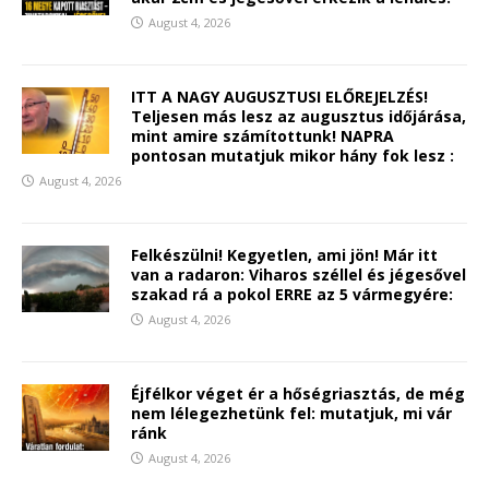
August 4, 2026
ITT A NAGY AUGUSZTUSI ELŐREJELZÉS!
Teljesen más lesz az augusztus időjárása,
mint amire számítottunk! NAPRA
pontosan mutatjuk mikor hány fok lesz :
August 4, 2026
Felkészülni! Kegyetlen, ami jön! Már itt
van a radaron: Viharos széllel és jégesővel
szakad rá a pokol ERRE az 5 vármegyére:
August 4, 2026
Éjfélkor véget ér a hőségriasztás, de még
nem lélegezhetünk fel: mutatjuk, mi vár
ránk
August 4, 2026