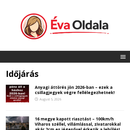
Időjárás
Anyagi áttörés jön 2026-ban – ezek a
csillagjegyek végre fellélegezhetnek!
August 5, 2026
16 megye kapott riasztást – 100km/h
Viharos széllel, villámlással, zivatarokkal
akár 2cm es jégesővel érkezik a lehűlés!