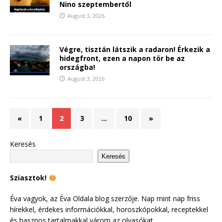
Nino szeptembertől
August 3, 2026
Végre, tisztán látszik a radaron! Érkezik a
hidegfront, ezen a napon tör be az
országba!
August 3, 2026
«
1
2
3
…
10
»
Keresés
Keresés
Sziasztok!
Éva vagyok, az Éva Oldala blog szerzője. Nap mint nap friss
hírekkel, érdekes információkkal, horoszkópokkal, receptekkel
és hasznos tartalmakkal várom az olvasókat.