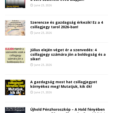
June 23, 2026
Szerencse és gazdagság érkezik! Ez a 4
csillagjegy tarol 2026-ban!
June 23, 2026
Július elején véget ér a szenvedés: 4
csillagjegy számára jön a boldogság és a
siker!
June 23, 2026
A gazdagság most hat csillagjegyet
környékez meg! Mutatjuk, kik ők!
June 21, 2026
Újhold Pénzhoroszkóp – A Hold fényében