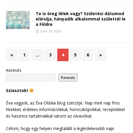
Te is öreg lélek vagy? Születési dátumod
elárulja, hányadik alkalommal születtél le
a Földre
June 16, 2026
«
1
…
3
4
5
6
»
Keresés
Keresés
Sziasztok!
Éva vagyok, az Éva Oldala blog szerzője. Nap mint nap friss
hírekkel, érdekes információkkal, horoszkópokkal, receptekkel
és hasznos tartalmakkal várom az olvasókat.
Célom, hogy egy helyen megtaláld a legérdekesebb napi