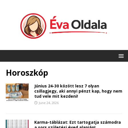
Horoszkóp
Június 24-30 között lesz 7 olyan
csillagjegy, aki annyi pénzt kap, hogy nem
tud vele mit kezdeni!
June 24, 2026
Karma-táblázat: Ezt tartogatja számodra
a sors születési éved alapján!