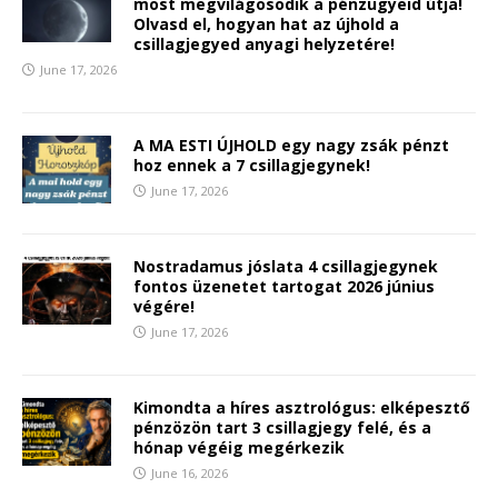
most megvilágosodik a pénzügyeid útja!
Olvasd el, hogyan hat az újhold a
csillagjegyed anyagi helyzetére!
June 17, 2026
A MA ESTI ÚJHOLD egy nagy zsák pénzt
hoz ennek a 7 csillagjegynek!
June 17, 2026
Nostradamus jóslata 4 csillagjegynek
fontos üzenetet tartogat 2026 június
végére!
June 17, 2026
Kimondta a híres asztrológus: elképesztő
pénzözön tart 3 csillagjegy felé, és a
hónap végéig megérkezik
June 16, 2026