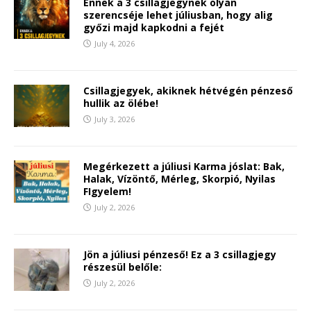
Ennek a 3 csillagjegynek olyan
szerencséje lehet júliusban, hogy alig
győzi majd kapkodni a fejét
July 4, 2026
Csillagjegyek, akiknek hétvégén pénzeső
hullik az ölébe!
July 3, 2026
Megérkezett a júliusi Karma jóslat: Bak,
Halak, Vízöntő, Mérleg, Skorpió, Nyilas
FIgyelem!
July 2, 2026
Jön a júliusi pénzeső! Ez a 3 csillagjegy
részesül belőle:
July 2, 2026