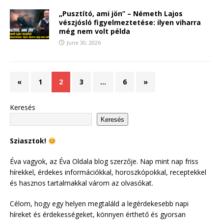
„Pusztító, ami jön” – Németh Lajos
vészjósló figyelmeztetése: ilyen viharra
még nem volt példa
June 30, 2026
«
1
2
3
…
6
»
Keresés
Keresés
Sziasztok!
Éva vagyok, az Éva Oldala blog szerzője. Nap mint nap friss
hírekkel, érdekes információkkal, horoszkópokkal, receptekkel
és hasznos tartalmakkal várom az olvasókat.
Célom, hogy egy helyen megtaláld a legérdekesebb napi
híreket és érdekességeket, könnyen érthető és gyorsan