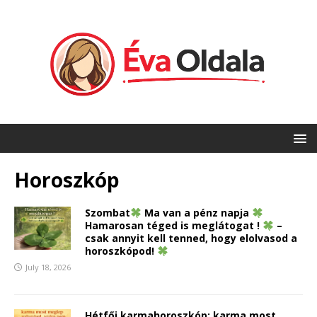
Horoszkóp
Szombat
Ma van a pénz napja
Hamarosan téged is meglátogat !
–
csak annyit kell tenned, hogy elolvasod a
horoszkópod!
July 18, 2026
Hétfői karmahoroszkóp: karma most