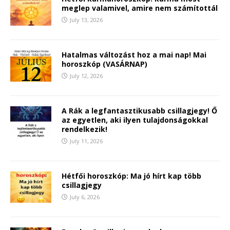
meglep valamivel, amire nem számítottál
July 13, 2026
Hatalmas változást hoz a mai nap! Mai
horoszkóp (VASÁRNAP)
July 12, 2026
A Rák a legfantasztikusabb csillagjegy! Ő
az egyetlen, aki ilyen tulajdonságokkal
rendelkezik!
July 11, 2026
Hétfői horoszkóp: Ma jó hírt kap több
csillagjegy
July 6, 2026