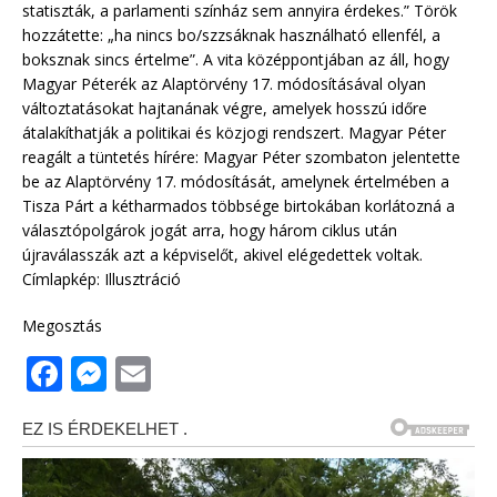
statiszták, a parlamenti színház sem annyira érdekes.” Török
hozzátette: „ha nincs bo/szzsáknak használható ellenfél, a
boksznak sincs értelme”. A vita középpontjában az áll, hogy
Magyar Péterék az Alaptörvény 17. módosításával olyan
változtatásokat hajtanának végre, amelyek hosszú időre
átalakíthatják a politikai és közjogi rendszert. Magyar Péter
reagált a tüntetés hírére: Magyar Péter szombaton jelentette
be az Alaptörvény 17. módosítását, amelynek értelmében a
Tisza Párt a kétharmados többsége birtokában korlátozná a
választópolgárok jogát arra, hogy három ciklus után
újraválasszák azt a képviselőt, akivel elégedettek voltak.
Címlapkép: Illusztráció
Megosztás
F
M
E
a
e
m
c
ss
ai
e
e
l