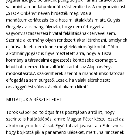
valamint a mandátumkorlátozást említette. A megmozdulást
„STOP Önkény” néven hirdették meg. Vita a
mandátumkorlátozás és a hatalmi átalakítás miatt. Gulyás
Gergely azt is hangsúlyozta, hogy nem ért egyet a
vagyonvisszaszerzési hivatal felállításának tervével sem.
Szerinte a kormány olyan rendszert akar létrehozni, amelynek
eljárásai felett nem lenne megfelelő bírósági korlát. Több
alkotmányjogász is figyelmeztetett arra, hogy a Tisza-
kormány a társadalmi egyeztetés köntösébe csomagolt,
lebutított nemzeti konzultációt tartott az Alaptörvény-
módosításról.A szakemberek szerint a mandátumkorlátozás
elfogadása sem sürgető, „csak, ha valaki előrehozott
országgyűlési választásokat akarna kiírni.”
MUTATJUK A RÉSZLETEKET!
Török Gábor politológus friss posztjában arról írt, hogy
szerinte is határátlépés, amire Magyar Péter készül ezzel az
alkotmánymódosítással. Egyúttal azt javasolta a Fidesznek,
hogy bojkottálják a parlamenti üléseket, mert „ha nincsenek