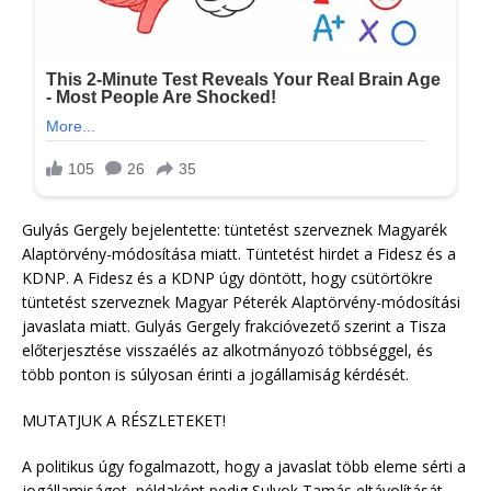
Gulyás Gergely bejelentette: tüntetést szerveznek Magyarék
Alaptörvény-módosítása miatt. Tüntetést hirdet a Fidesz és a
KDNP. A Fidesz és a KDNP úgy döntött, hogy csütörtökre
tüntetést szerveznek Magyar Péterék Alaptörvény-módosítási
javaslata miatt. Gulyás Gergely frakcióvezető szerint a Tisza
előterjesztése visszaélés az alkotmányozó többséggel, és
több ponton is súlyosan érinti a jogállamiság kérdését.
MUTATJUK A RÉSZLETEKET!
A politikus úgy fogalmazott, hogy a javaslat több eleme sérti a
jogállamiságot, példaként pedig Sulyok Tamás eltávolítását,