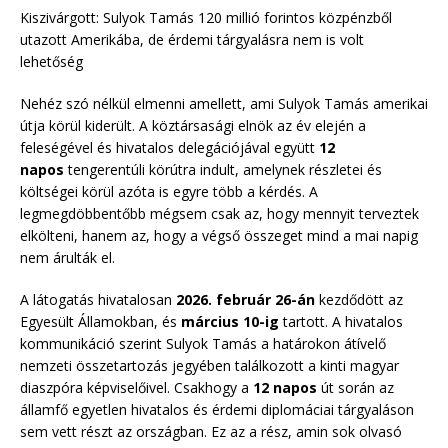
Kiszivárgott: Sulyok Tamás 120 millió forintos közpénzből
utazott Amerikába, de érdemi tárgyalásra nem is volt
lehetőség
Nehéz szó nélkül elmenni amellett, ami Sulyok Tamás amerikai
útja körül kiderült. A köztársasági elnök az év elején a
feleségével és hivatalos delegációjával együtt
12
napos
tengerentúli körútra indult, amelynek részletei és
költségei körül azóta is egyre több a kérdés. A
legmegdöbbentőbb mégsem csak az, hogy mennyit terveztek
elkölteni, hanem az, hogy a végső összeget mind a mai napig
nem árulták el.
A látogatás hivatalosan
2026. február 26-án
kezdődött az
Egyesült Államokban, és
március 10-ig
tartott. A hivatalos
kommunikáció szerint Sulyok Tamás a határokon átívelő
nemzeti összetartozás jegyében találkozott a kinti magyar
diaszpóra képviselőivel. Csakhogy a
12 napos
út során az
államfő egyetlen hivatalos és érdemi diplomáciai tárgyaláson
sem vett részt az országban. Ez az a rész, amin sok olvasó