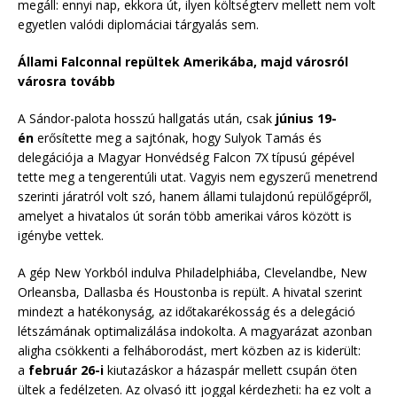
megáll: ennyi nap, ekkora út, ilyen költségterv mellett nem volt
egyetlen valódi diplomáciai tárgyalás sem.
Állami Falconnal repültek Amerikába, majd városról
városra tovább
A Sándor-palota hosszú hallgatás után, csak
június 19-
én
erősítette meg a sajtónak, hogy Sulyok Tamás és
delegációja a Magyar Honvédség Falcon 7X típusú gépével
tette meg a tengerentúli utat. Vagyis nem egyszerű menetrend
szerinti járatról volt szó, hanem állami tulajdonú repülőgépről,
amelyet a hivatalos út során több amerikai város között is
igénybe vettek.
A gép New Yorkból indulva Philadelphiába, Clevelandbe, New
Orleansba, Dallasba és Houstonba is repült. A hivatal szerint
mindezt a hatékonyság, az időtakarékosság és a delegáció
létszámának optimalizálása indokolta. A magyarázat azonban
aligha csökkenti a felháborodást, mert közben az is kiderült:
a
február 26-i
kiutazáskor a házaspár mellett csupán öten
ültek a fedélzeten. Az olvasó itt joggal kérdezheti: ha ez volt a