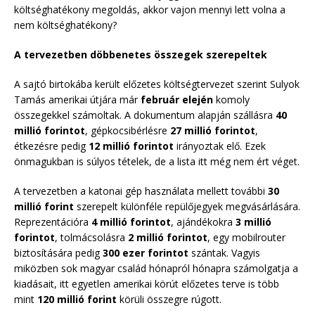
költséghatékony megoldás, akkor vajon mennyi lett volna a
nem költséghatékony?
A tervezetben döbbenetes összegek szerepeltek
A sajtó birtokába került előzetes költségtervezet szerint Sulyok
Tamás amerikai útjára már
február elején
komoly
összegekkel számoltak. A dokumentum alapján szállásra
40
millió forintot
, gépkocsibérlésre
27 millió forintot
,
étkezésre pedig
12 millió forintot
irányoztak elő. Ezek
önmagukban is súlyos tételek, de a lista itt még nem ért véget.
A tervezetben a katonai gép használata mellett további
30
millió forint
szerepelt különféle repülőjegyek megvásárlására.
Reprezentációra
4 millió forintot
, ajándékokra
3 millió
forintot
, tolmácsolásra
2 millió forintot
, egy mobilrouter
biztosítására pedig
300 ezer forintot
szántak. Vagyis
miközben sok magyar család hónapról hónapra számolgatja a
kiadásait, itt egyetlen amerikai körút előzetes terve is több
mint
120 millió forint
körüli összegre rúgott.