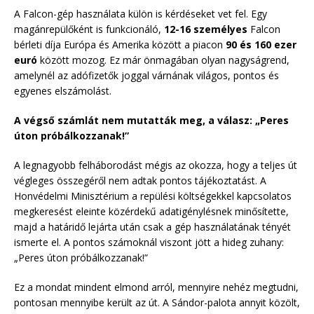
A Falcon-gép használata külön is kérdéseket vet fel. Egy
magánrepülőként is funkcionáló,
12-16 személyes
Falcon
bérleti díja Európa és Amerika között a piacon
90 és 160 ezer
euró
között mozog. Ez már önmagában olyan nagyságrend,
amelynél az adófizetők joggal várnának világos, pontos és
egyenes elszámolást.
A végső számlát nem mutatták meg, a válasz: „Peres
úton próbálkozzanak!”
A legnagyobb felháborodást mégis az okozza, hogy a teljes út
végleges összegéről nem adtak pontos tájékoztatást. A
Honvédelmi Minisztérium a repülési költségekkel kapcsolatos
megkeresést eleinte közérdekű adatigénylésnek minősítette,
majd a határidő lejárta után csak a gép használatának tényét
ismerte el. A pontos számoknál viszont jött a hideg zuhany:
„Peres úton próbálkozzanak!”
Ez a mondat mindent elmond arról, mennyire nehéz megtudni,
pontosan mennyibe került az út. A Sándor-palota annyit közölt,