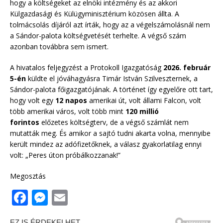
hogy a költségeket az elnöki intézmény és az akkori
Külgazdasági és Külügyminisztérium közösen állta. A
tolmácsolás díjáról azt írták, hogy az a végelszámolásnál nem
a Sándor-palota költségvetését terhelte. A végső szám
azonban továbbra sem ismert.
A hivatalos feljegyzést a Protokoll Igazgatóság
2026. február
5-én
küldte el jóváhagyásra Timár István Szilveszternek, a
Sándor-palota főigazgatójának. A történet így egyelőre ott tart,
hogy volt egy
12 napos
amerikai út, volt állami Falcon, volt
több amerikai város, volt több mint
120 millió
forintos
előzetes költségterv, de a végső számlát nem
mutatták meg. És amikor a sajtó tudni akarta volna, mennyibe
került mindez az adófizetőknek, a válasz gyakorlatilag ennyi
volt: „Peres úton próbálkozzanak!”
Megosztás
F
M
E
a
e
m