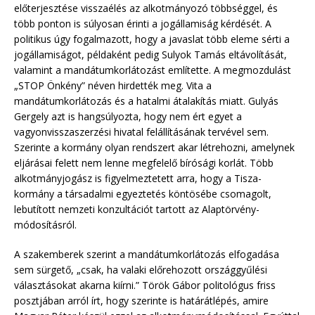
előterjesztése visszaélés az alkotmányozó többséggel, és
több ponton is súlyosan érinti a jogállamiság kérdését. A
politikus úgy fogalmazott, hogy a javaslat több eleme sérti a
jogállamiságot, példaként pedig Sulyok Tamás eltávolítását,
valamint a mandátumkorlátozást említette. A megmozdulást
„STOP Önkény” néven hirdették meg. Vita a
mandátumkorlátozás és a hatalmi átalakítás miatt. Gulyás
Gergely azt is hangsúlyozta, hogy nem ért egyet a
vagyonvisszaszerzési hivatal felállításának tervével sem.
Szerinte a kormány olyan rendszert akar létrehozni, amelynek
eljárásai felett nem lenne megfelelő bírósági korlát. Több
alkotmányjogász is figyelmeztetett arra, hogy a Tisza-
kormány a társadalmi egyeztetés köntösébe csomagolt,
lebutított nemzeti konzultációt tartott az Alaptörvény-
módosításról.
A szakemberek szerint a mandátumkorlátozás elfogadása
sem sürgető, „csak, ha valaki előrehozott országgyűlési
választásokat akarna kiírni.” Török Gábor politológus friss
posztjában arról írt, hogy szerinte is határátlépés, amire