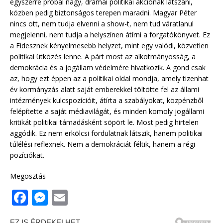
egyszerre próbál nagy, drámai politikai akciónak látszani,
közben pedig biztonságos terepen maradni. Magyar Péter
nincs ott, nem tudja elvenni a show-t, nem tud váratlanul
megjelenni, nem tudja a helyszínen átírni a forgatókönyvet. Ez
a Fidesznek kényelmesebb helyzet, mint egy valódi, közvetlen
politikai ütközés lenne. A párt most az alkotmányosság, a
demokrácia és a jogállam védelmére hivatkozik. A gond csak
az, hogy ezt éppen az a politikai oldal mondja, amely tizenhat
év kormányzás alatt saját emberekkel töltötte fel az állami
intézmények kulcspozícióit, átírta a szabályokat, közpénzből
felépítette a saját médiavilágát, és minden komoly jogállami
kritikát politikai támadásként söpört le. Most pedig hirtelen
aggódik. Ez nem erkölcsi fordulatnak látszik, hanem politikai
túlélési reflexnek. Nem a demokráciát féltik, hanem a régi
pozíciókat.
Megosztás
F
M
E
a
e
m