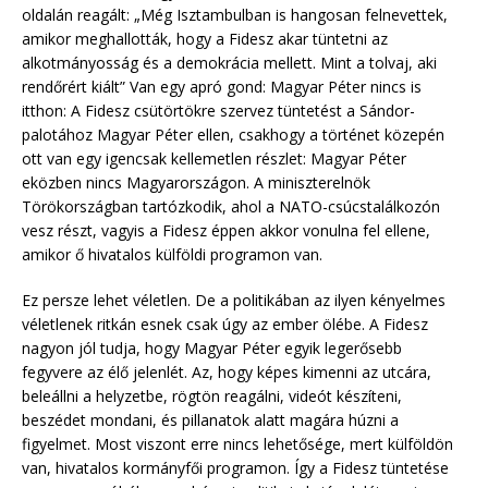
oldalán reagált: „Még Isztambulban is hangosan felnevettek,
amikor meghallották, hogy a Fidesz akar tüntetni az
alkotmányosság és a demokrácia mellett. Mint a tolvaj, aki
rendőrért kiált” Van egy apró gond: Magyar Péter nincs is
itthon: A Fidesz csütörtökre szervez tüntetést a Sándor-
palotához Magyar Péter ellen, csakhogy a történet közepén
ott van egy igencsak kellemetlen részlet: Magyar Péter
eközben nincs Magyarországon. A miniszterelnök
Törökországban tartózkodik, ahol a NATO-csúcstalálkozón
vesz részt, vagyis a Fidesz éppen akkor vonulna fel ellene,
amikor ő hivatalos külföldi programon van.
Ez persze lehet véletlen. De a politikában az ilyen kényelmes
véletlenek ritkán esnek csak úgy az ember ölébe. A Fidesz
nagyon jól tudja, hogy Magyar Péter egyik legerősebb
fegyvere az élő jelenlét. Az, hogy képes kimenni az utcára,
beleállni a helyzetbe, rögtön reagálni, videót készíteni,
beszédet mondani, és pillanatok alatt magára húzni a
figyelmet. Most viszont erre nincs lehetősége, mert külföldön
van, hivatalos kormányfői programon. Így a Fidesz tüntetése