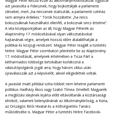
Magyar Péter készül ezzel az alkotmánymódosítással. Egyúttal
azt javasolta a Fidesznek, hogy bojkottálják a parlamenti
üléseket, mert „ha nincsenek statiszták, a parlamenti színház
sem annyira érdekes.” Török hozzátette: „ha nincs
bokszzsáknak használható ellenfél, a boksznak sincs értelme”.
A vita középpontjában az áll, hogy Magyar Péterék az
Alaptörvény 17. módosításával olyan változtatásokat
hajtanának végre, amelyek hosszú időre átalakíthatják a
politikai és közjogi rendszert. Magyar Péter reagált a tüntetés
hírére: Magyar Péter szombaton jelentette be az Alaptörvény
17. módosítását, amelynek értelmében a Tisza Párt a
kétharmados többsége birtokában korlátozná a
választópolgárok jogát arra, hogy három ciklus után
újraválasszák azt a képviselőt, akivel elégedettek voltak.
A javaslat miatt például soha többet nem lehetne parlamenti
politikus Hadházy Ákos vagy Szabó Tímea. Emellett Magyarék
a megbízási idejének lejárta előtt eltávolítanák a köztársasági
elnököt, valamint belenyúlnának az Alkotmánybíróság, a Kúria,
az Országos Bírói Hivatal és a Költségvetési Tanács
működésébe is. Magyar Péter a tüntetés hírére Facebook-