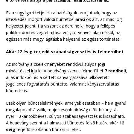
e törvényes alapja a pénzszállítók feltartóztatásának.
Ez az ügy igazi tétje. Ha a hatóságok arra jutnak, hogy az
intézkedés mögött valódi büntetőeljárási ok állt, az más jogi
helyzetet jelent. Ha viszont az derülne ki, hogy a fellépés
politikai döntés végrehajtása volt, törvényes alap nélkül, az
egészen más megvilágításba helyezné az egész történetet.
Akár 12 évig terjedő szabadságvesztés is felmerülhet
Az indítvány a cselekményeket rendkívül súlyos jogi
minősítéssel írja le. A beadvány szerint felmerülhet
7 rendbeli
,
aljas indokból és a sértett sanyargatásával elkövetett
jogellenes fogvatartás bűntette, valamint kényszervallatás
bűntette is.
Ezek olyan bűncselekmények, amelyek esetében – ha a gyanú
megalapozottá válik, majd később bíróság előtt bizonyítást
nyer – akár többéves, súlyos szabadságvesztés is kiszabható.
A beadvány szerint a halmazati büntetés felső határa akár
12
évig
terjedő letöltendő börtön is lehet.