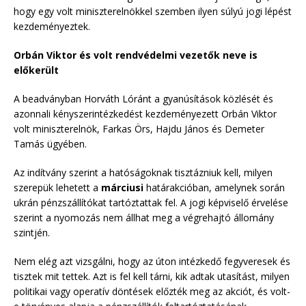
hogy egy volt miniszterelnökkel szemben ilyen súlyú jogi lépést
kezdeményeztek.
Orbán Viktor és volt rendvédelmi vezetők neve is
előkerült
A beadványban Horváth Lóránt a gyanúsítások közlését és
azonnali kényszerintézkedést kezdeményezett Orbán Viktor
volt miniszterelnök, Farkas Örs, Hajdu János és Demeter
Tamás ügyében.
Az indítvány szerint a hatóságoknak tisztázniuk kell, milyen
szerepük lehetett a
márciusi
határakcióban, amelynek során
ukrán pénzszállítókat tartóztattak fel. A jogi képviselő érvelése
szerint a nyomozás nem állhat meg a végrehajtó állomány
szintjén.
Nem elég azt vizsgálni, hogy az úton intézkedő fegyveresek és
tisztek mit tettek. Azt is fel kell tárni, kik adtak utasítást, milyen
politikai vagy operatív döntések előzték meg az akciót, és volt-