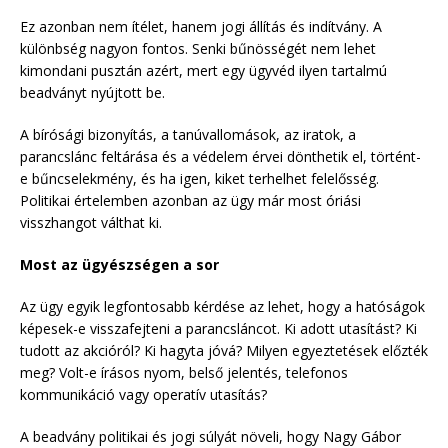
Ez azonban nem ítélet, hanem jogi állítás és indítvány. A
különbség nagyon fontos. Senki bűnösségét nem lehet
kimondani pusztán azért, mert egy ügyvéd ilyen tartalmú
beadványt nyújtott be.
A bírósági bizonyítás, a tanúvallomások, az iratok, a
parancslánc feltárása és a védelem érvei dönthetik el, történt-
e bűncselekmény, és ha igen, kiket terhelhet felelősség.
Politikai értelemben azonban az ügy már most óriási
visszhangot válthat ki.
Most az ügyészségen a sor
Az ügy egyik legfontosabb kérdése az lehet, hogy a hatóságok
képesek-e visszafejteni a parancsláncot. Ki adott utasítást? Ki
tudott az akcióról? Ki hagyta jóvá? Milyen egyeztetések előzték
meg? Volt-e írásos nyom, belső jelentés, telefonos
kommunikáció vagy operatív utasítás?
A beadvány politikai és jogi súlyát növeli, hogy Nagy Gábor