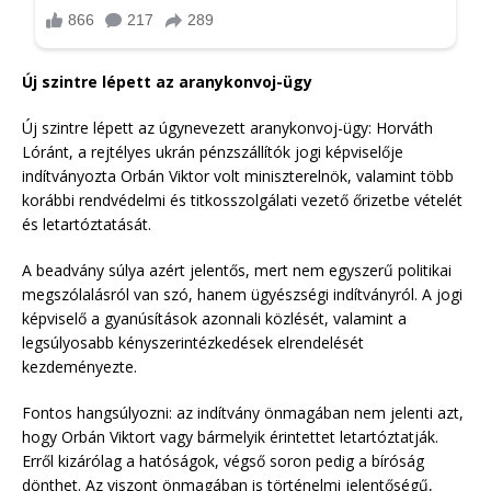
Új szintre lépett az aranykonvoj-ügy
Új szintre lépett az úgynevezett aranykonvoj-ügy: Horváth
Lóránt, a rejtélyes ukrán pénzszállítók jogi képviselője
indítványozta Orbán Viktor volt miniszterelnök, valamint több
korábbi rendvédelmi és titkosszolgálati vezető őrizetbe vételét
és letartóztatását.
A beadvány súlya azért jelentős, mert nem egyszerű politikai
megszólalásról van szó, hanem ügyészségi indítványról. A jogi
képviselő a gyanúsítások azonnali közlését, valamint a
legsúlyosabb kényszerintézkedések elrendelését
kezdeményezte.
Fontos hangsúlyozni: az indítvány önmagában nem jelenti azt,
hogy Orbán Viktort vagy bármelyik érintettet letartóztatják.
Erről kizárólag a hatóságok, végső soron pedig a bíróság
dönthet. Az viszont önmagában is történelmi jelentőségű,