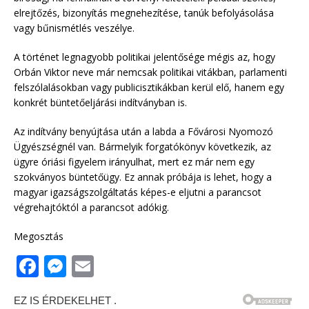
elrejtőzés, bizonyítás megnehezítése, tanúk befolyásolása
vagy bűnismétlés veszélye.
A történet legnagyobb politikai jelentősége mégis az, hogy
Orbán Viktor neve már nemcsak politikai vitákban, parlamenti
felszólalásokban vagy publicisztikákban kerül elő, hanem egy
konkrét büntetőeljárási indítványban is.
Az indítvány benyújtása után a labda a Fővárosi Nyomozó
Ügyészségnél van. Bármelyik forgatókönyv következik, az
ügyre óriási figyelem irányulhat, mert ez már nem egy
szokványos büntetőügy. Ez annak próbája is lehet, hogy a
magyar igazságszolgáltatás képes-e eljutni a parancsot
végrehajtóktól a parancsot adókig.
Megosztás
F
M
E
a
e
m