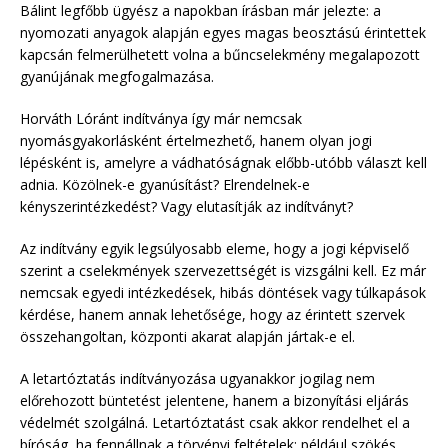
Bálint legfőbb ügyész a napokban írásban már jelezte: a
nyomozati anyagok alapján egyes magas beosztású érintettek
kapcsán felmerülhetett volna a bűncselekmény megalapozott
gyanújának megfogalmazása.
Horváth Lóránt indítványa így már nemcsak
nyomásgyakorlásként értelmezhető, hanem olyan jogi
lépésként is, amelyre a vádhatóságnak előbb-utóbb választ kell
adnia. Közölnek-e gyanúsítást? Elrendelnek-e
kényszerintézkedést? Vagy elutasítják az indítványt?
Az indítvány egyik legsúlyosabb eleme, hogy a jogi képviselő
szerint a cselekmények szervezettségét is vizsgálni kell. Ez már
nemcsak egyedi intézkedések, hibás döntések vagy túlkapások
kérdése, hanem annak lehetősége, hogy az érintett szervek
összehangoltan, központi akarat alapján jártak-e el.
A letartóztatás indítványozása ugyanakkor jogilag nem
előrehozott büntetést jelentene, hanem a bizonyítási eljárás
védelmét szolgálná. Letartóztatást csak akkor rendelhet el a
bíróság, ha fennállnak a törvényi feltételek: például szökés,