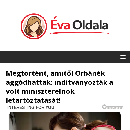
Megtörtént, amitől Orbánék
aggódhattak: indítványozták a
volt miniszterelnök
letartóztatását!