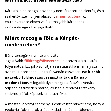
őket arra, hogy a föld mélye aktivizálódott.
Károkról a hatóságokhoz eddig nem érkezett bejelentés, és a
szakértők szerint ilyen alacsony
magnitúdónál
az
épületszerkezetekben való komolyabb károsodás
valószínűsége elhanyagolható.
Miért mozog a föld a Kárpát-
medencében?
Bár a térségünk nem tekinthető a
legaktívabb
földrengésövezetnek
, a szeizmikus aktivitás
folyamatos. Ezt jól bizonyítja az a statisztika is, amely szerint
az elmúlt hónapban, június folyamán összesen
156 kisebb-
nagyobb földmozgást regisztráltak a Kárpát-
medencében
. A legtöbb ilyen rengés a felszín számára
teljesen észrevétlen marad, csupán a rendkívül érzékeny
szeizmográfok képesek kimutatni őket.
A mostani örkényi esemény is emlékeztet minket arra, hogy a
geológiai folyamatok a lábunk alatt – még ha többnyire