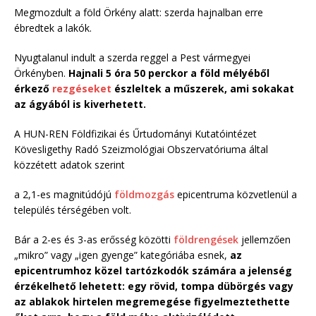
Megmozdult a föld Örkény alatt: szerda hajnalban erre
ébredtek a lakók.
Nyugtalanul indult a szerda reggel a Pest vármegyei
Örkényben.
Hajnali 5 óra 50 perckor a föld mélyéből
érkező
rezgéseket
észleltek a műszerek, ami sokakat
az ágyából is kiverhetett.
A HUN-REN Földfizikai és Űrtudományi Kutatóintézet
Kövesligethy Radó Szeizmológiai Obszervatóriuma által
közzétett adatok szerint
a 2,1-es magnitúdójú
földmozgás
epicentruma közvetlenül a
település térségében volt.
Bár a 2-es és 3-as erősség közötti
földrengések
jellemzően
„mikro” vagy „igen gyenge” kategóriába esnek,
az
epicentrumhoz közel tartózkodók számára a jelenség
érzékelhető lehetett: egy rövid, tompa dübörgés vagy
az ablakok hirtelen megremegése figyelmeztethette