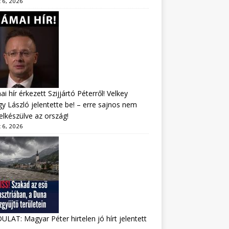
 6, 2026
i hír érkezett Szijjártó Péterről! Velkey
y László jelentette be! – erre sajnos nem
felkészülve az ország!
 6, 2026
LAT: Magyar Péter hirtelen jó hírt jelentett