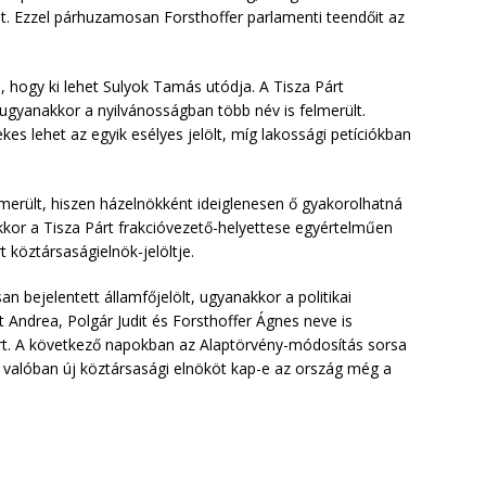
t. Ezzel párhuzamosan Forsthoffer parlamenti teendőit az
, hogy ki lehet Sulyok Tamás utódja. A Tisza Párt
, ugyanakkor a nyilvánosságban több név is felmerült.
es lehet az egyik esélyes jelölt, míg lakossági petíciókban
merült, hiszen házelnökként ideiglenesen ő gyakorolhatná
akkor a Tisza Párt frakcióvezető-helyettese egyértelműen
t köztársaságielnök-jelöltje.
n bejelentett államfőjelölt, ugyanakkor a politikai
t Andrea, Polgár Judit és Forsthoffer Ágnes neve is
rt. A következő napokban az Alaptörvény-módosítás sorsa
ogy valóban új köztársasági elnököt kap-e az ország még a