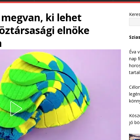
: megvan, ki lehet
Kere
öztársasági elnöke
Szia
n
Éva v
nap f
horos
tarta
Célom
legér
könny
Köszö
jó bö