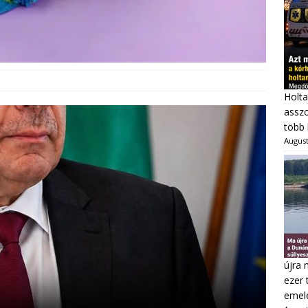
Holta
asszo
több 
August
újra 
ezer 
emel