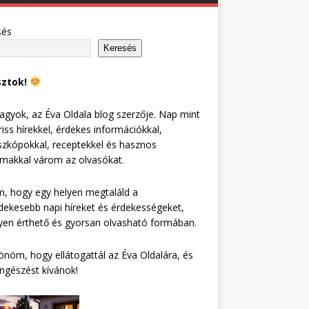
sés
Keresés
sztok!
agyok, az Éva Oldala blog szerzője. Nap mint
riss hírekkel, érdekes információkkal,
zkópokkal, receptekkel és hasznos
lmakkal várom az olvasókat.
, hogy egy helyen megtaláld a
dekesebb napi híreket és érdekességeket,
en érthető és gyorsan olvasható formában.
nöm, hogy ellátogattál az Éva Oldalára, és
ngészést kívánok!