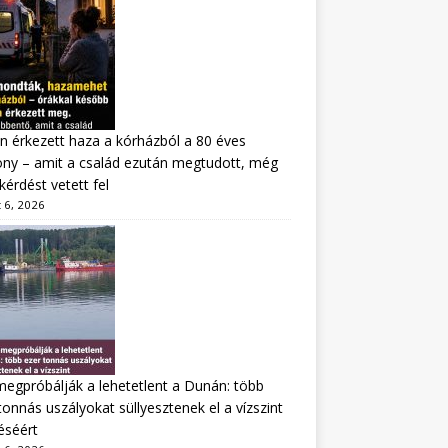
n érkezett haza a kórházból a 80 éves
ny – amit a család ezután megtudott, még
kérdést vetett fel
 6, 2026
megpróbálják a lehetetlent a Dunán: több
tonnás uszályokat süllyesztenek el a vízszint
éséért