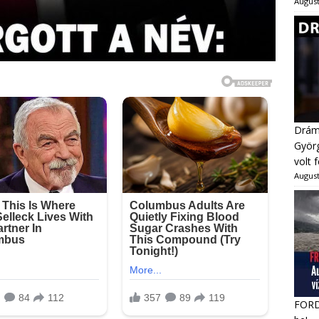
August
Dráma
Györg
volt 
August
FORDU