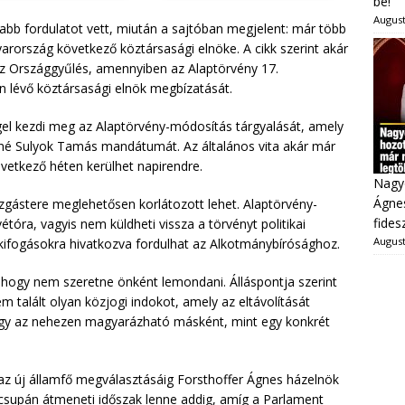
be!
August
újabb fordulatot vett, miután a sajtóban megjelent: már több
yarország következő köztársasági elnöke. A cikk szerint akár
az Országgyűlés, amennyiben az Alaptörvény 17.
 lévő köztársasági elnök megbízatását.
gel kezdi meg az Alaptörvény-módosítás tárgyalását, amely
né Sulyok Tamás mandátumát. Az általános vita akár már
vetkező héten kerülhet napirendre.
Nagy
Ágnes
gástere meglehetősen korlátozott lehet. Alaptörvény-
fides
étóra, vagyis nem küldheti vissza a törvényt politikai
August
 kifogásokra hivatkozva fordulhat az Alkotmánybírósághoz.
hogy nem szeretne önként lemondani. Álláspontja szerint
m talált olyan közjogi indokot, amely az eltávolítását
ogy az nehezen magyarázható másként, mint egy konkrét
 új államfő megválasztásáig Forsthoffer Ágnes házelnök
z csupán átmeneti időszak lenne addig, amíg a Parlament