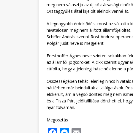
meg nem választja az új köztársasági elnökö
Országgyűlés által kijelölt alelnök venné át.
A legnagyobb érdeklődést most az váltotta ki
hivatalosan még nem állított államfőjelöltet
Schiffer András szerint Rost Andrea operaének
Polgár Judit neve is megjelent.
Forsthoffer Ágnes neve szintén sokakban fel
az államfői jogköröket. A cikk szerint ugyan
cáfolta, hogy a jelenlegi házelnök lenne a pár
Összességében tehát jelenleg nincs hivatalosa
háttérben már beindultak a találgatások. Ros
előkerült, ám a végső döntés még nem isme
és a Tisza Párt jelöltállítása döntheti el, h
nyár folyamán.
Megosztás
F
M
E