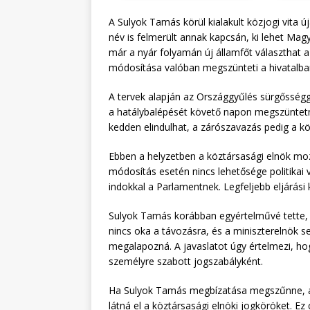
A Sulyok Tamás körül kialakult közjogi vita 
név is felmerült annak kapcsán, ki lehet Mag
már a nyár folyamán új államfőt választhat 
módosítása valóban megszünteti a hivatalban
A tervek alapján az Országgyűlés sürgősség
a hatálybalépését követő napon megszüntet
kedden elindulhat, a zárószavazás pedig a kö
Ebben a helyzetben a köztársasági elnök moz
módosítás esetén nincs lehetősége politikai v
indokkal a Parlamentnek. Legfeljebb eljárási
Sulyok Tamás korábban egyértelművé tette, 
nincs oka a távozásra, és a miniszterelnök se
megalapozná. A javaslatot úgy értelmezi, h
személyre szabott jogszabályként.
Ha Sulyok Tamás megbízatása megszűnne, az
látná el a köztársasági elnöki jogköröket. E