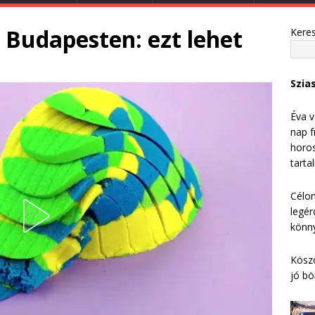
n Budapesten: ezt lehet
Kere
Szia
Éva v
nap f
horos
tarta
Célom
legér
könny
Köszö
jó bö