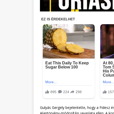
Gulyás Gergely bejelentette, hogy a Fidesz 
Alaptörvény-módosítási javaslata ellen. A ko