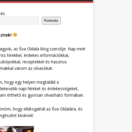
sés
Keresés
sztok!
agyok, az Éva Oldala blog szerzője. Nap mint
riss hírekkel, érdekes információkkal,
zkópokkal, receptekkel és hasznos
lmakkal várom az olvasókat.
, hogy egy helyen megtaláld a
dekesebb napi híreket és érdekességeket,
en érthető és gyorsan olvasható formában.
nöm, hogy ellátogattál az Éva Oldalára, és
ngészést kívánok!