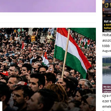
Holta
asszo
több 
August
újra 
ezer 
emel