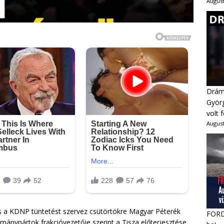
August
Dráma
Györg
volt 
August
és a KDNP tüntetést szervez csütörtökre Magyar Péterék
FORDU
rmánypártok frakcióvezetője szerint a Tisza előterjesztése