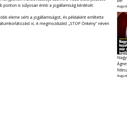
be!
 ponton is súlyosan érinti a jogállamiság kérdését.
August
több eleme sérti a jogállamiságot, és példaként említette
ndátumkorlátozást is. A megmozdulást „STOP Önkény” néven
Nagy
Ágnes
fides
August