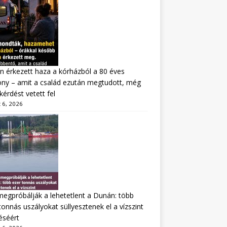
n érkezett haza a kórházból a 80 éves
ny – amit a család ezután megtudott, még
kérdést vetett fel
 6, 2026
megpróbálják a lehetetlent a Dunán: több
tonnás uszályokat süllyesztenek el a vízszint
éséért