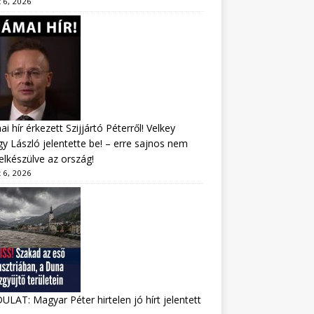
 6, 2026
i hír érkezett Szijjártó Péterről! Velkey
y László jelentette be! – erre sajnos nem
felkészülve az ország!
 6, 2026
LAT: Magyar Péter hirtelen jó hírt jelentett