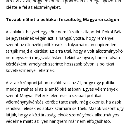
arról vitáztak, hogy Pokol Béla pontosan és megalapozottan
idézte-e fel az előzményeket.
Tovább nőhet a politikai feszültség Magyarországon
A kialakult helyzet egyelőre nem látszik csillapodni. Pokol Béla
bejegyzésének végén azt is hangsúlyozta, hogy reményei
szerint az ellenzéki politikusok is folyamatosan napirenden
tartják majd a kérdést. Ez arra utal, hogy a volt alkotmánybíró
nem egyszeri megszólalásként tekint az ügyre, hanem olyan
kérdésként, amelynek szerinte hosszabb távon is politikai
következményei lehetnek.
A vita középpontjában továbbra is az áll, hogy egy politikus
meddig mehet el az államfő bírálatában. Egyes vélemények
szerint Magyar Péter kijelentései a szabad politikai
véleménynyilvánítás körébe tartoznak, még akkor is, ha azok
rendkívül élesek és sokak számára sértőek. Mások viszont úgy
látják, hogy a köztársasági elnök személyének alkotmányos
védelme miatt az ilyen hangnem már nem elfogadható.