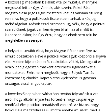
A közösségi médiában kialakult vita jól mutatja, mennyire
megosztó lett az ügy. Vannak, akik szerint Pokol Béla
megszólalása jogos figyelmeztetés volt, és valóban szükség
van arra, hogy a politikusok tiszteletben tartsák a közjogi
méltóságokat. Mások ezzel szemben úgy vélik, hogy a politikai
szereplőknek joguk van keményen bírálni az államfőt is,
különösen akkor, ha úgy érzik, hogy az elnök nem tölti be
megfelelően a szerepét.
A helyzetet tovább élezi, hogy Magyar Péter személye az
elmúlt időszakban eleve a politikai viták egyik központi alakjává
vált. Minden kijelentése erős reakciókat vált ki, támogatói és
bírálói pedig egészen másként értelmezik ugyanazokat a
mondatokat. Ezért nem meglepő, hogy a Sulyok Tamás
köztársasági elnökkel kapcsolatos kijelentései is gyorsan
országos visszhangot kaptak.
A következő napokban várhatóan tovább folytatódik a vita
arról, hogy alkotmánysértés történt-e, vagy csupán egy
rendkívül éles politikai támadásról van szó. Az biztos, hogy
Pokol Béla megszólalása új szintre emelte az ügyet, mert a