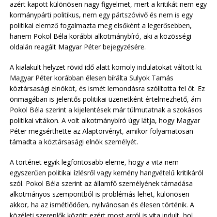
azért kapott különösen nagy figyelmet, mert a kritikát nem egy
kormánypárti politikus, nem egy pártszóvivő és nem is egy
politikai elemző fogalmazta meg elsőként a legerősebben,
hanem Pokol Béla korábbi alkotmánybíró, aki a közösségi
oldalán reagált Magyar Péter bejegyzésére.
A kialakult helyzet rövid idő alatt komoly indulatokat váltott ki.
Magyar Péter korábban élesen bírálta Sulyok Tamás
köztársasági elnököt, és ismét lemondásra szólította fel őt. Ez
önmagában is jelentős politikai üzenetként értelmezhető, ám
Pokol Béla szerint a kijelentések már túlmutatnak a szokásos
politikai vitákon. A volt alkotmánybíró úgy látja, hogy Magyar
Péter megsérthette az Alaptörvényt, amikor folyamatosan
támadta a köztársasági elnök személyét.
A történet egyik legfontosabb eleme, hogy a vita nem
egyszerűen politikai ízlésről vagy kemény hangvételű kritikáról
szól. Pokol Béla szerint az államfő személyének támadása
alkotmányos szempontból is problémás lehet, különösen
akkor, ha az ismétlődően, nyilvánosan és élesen történik. A
közéleti szereplők között ezért most arról is vita indult, hol