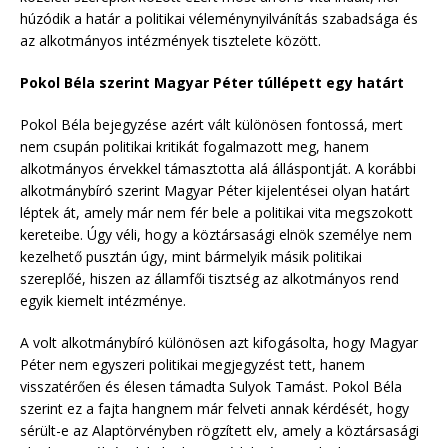
húzódik a határ a politikai véleménynyilvánítás szabadsága és
az alkotmányos intézmények tisztelete között.
Pokol Béla szerint Magyar Péter túllépett egy határt
Pokol Béla bejegyzése azért vált különösen fontossá, mert
nem csupán politikai kritikát fogalmazott meg, hanem
alkotmányos érvekkel támasztotta alá álláspontját. A korábbi
alkotmánybíró szerint Magyar Péter kijelentései olyan határt
léptek át, amely már nem fér bele a politikai vita megszokott
kereteibe. Úgy véli, hogy a köztársasági elnök személye nem
kezelhető pusztán úgy, mint bármelyik másik politikai
szereplőé, hiszen az államfői tisztség az alkotmányos rend
egyik kiemelt intézménye.
A volt alkotmánybíró különösen azt kifogásolta, hogy Magyar
Péter nem egyszeri politikai megjegyzést tett, hanem
visszatérően és élesen támadta Sulyok Tamást. Pokol Béla
szerint ez a fajta hangnem már felveti annak kérdését, hogy
sérült-e az Alaptörvényben rögzített elv, amely a köztársasági