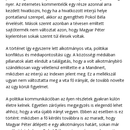
nyer. Az internetes kommentelők egy része azonnal arra
kezdett hivatkozni, hogy ha a hivatkozott interjú helye
pontatlanul szerepel, akkor az gyengítheti Pokol Béla
érvelését. Mások szerint azonban a tévesen említett
sajtótermék nem változtat azon, hogy Magyar Péter
kijelentései sokak szerint túl élesek voltak.
A történet így egyszerre lett alkotmányos vita, politikai
konfliktus és médiapontosítási ügy. A közösségi médiában
pillanatok alatt elindult a találgatás, hogy a volt alkotmánybíró
szándékosan vagy véletlenül említette-e a Mandinert,
miközben az interjú az Indexen jelent meg. Ez a mellékszál
ugyan nem változtatta meg a vita fő irányát, de tovább növelte
az ügy körüli figyelmet.
A politikai kommunikációban az ilyen részletek gyakran külön
életre kelnek. Egyetlen zárójeles megjegyzés is elegendő lehet
ahhoz, hogy a vita újabb irányt vegyen. Ebben az esetben is ez
történt: miközben a fő kérdés továbbra is az maradt, hogy
Magyar Péter átlépett-e egy alkotmányos határt, sokan már