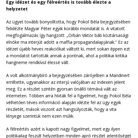
Egy idézet és egy félreértés is tovább élezte a
helyzetet
Az ügyet tovább bonyolította, hogy Pokol Béla bejegyzésében
felidézte Magyar Péter egyik korábbi mondatát is. A vitatott
megfogalmazás így hangzott: „Orbán Viktor báb köztársasági
elnöke ma interjút adott a maffia propagandalapjának.” Ez az
idézet újabb heves reakciókat váltott ki, mert sokan éppen ezt
a mondatot tartották annak a pontnak, ahol a politikai kritika
hangneme rendkívül élessé vált.
A volt alkotmánybíró a bejegyzésében zárójelben a Mandinert
említette, ugyanakkor az interjú valójában az Indexen jelent
meg. Ez a részlet szintén gyorsan önálló témává vált az
interneten. Többen arra hívták fel a figyelmet, hogy Pokol Béla
vélhetően téves információ alapján idézte fel az ügy egyik
részletét, mások viszont azt hangsúlyozták, hogy a vita
lényege szerintük nem ezen múlik.
A félreértés azért is kapott nagy figyelmet, mert egy ilyen
politikailag feszült helyzetben minden apró részlet jelentőséget