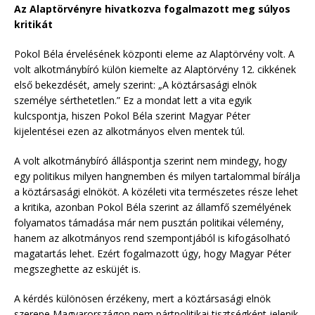
Az Alaptörvényre hivatkozva fogalmazott meg súlyos
kritikát
Pokol Béla érvelésének központi eleme az Alaptörvény volt. A
volt alkotmánybíró külön kiemelte az Alaptörvény 12. cikkének
első bekezdését, amely szerint: „A köztársasági elnök
személye sérthetetlen.” Ez a mondat lett a vita egyik
kulcspontja, hiszen Pokol Béla szerint Magyar Péter
kijelentései ezen az alkotmányos elven mentek túl.
A volt alkotmánybíró álláspontja szerint nem mindegy, hogy
egy politikus milyen hangnemben és milyen tartalommal bírálja
a köztársasági elnököt. A közéleti vita természetes része lehet
a kritika, azonban Pokol Béla szerint az államfő személyének
folyamatos támadása már nem pusztán politikai vélemény,
hanem az alkotmányos rend szempontjából is kifogásolható
magatartás lehet. Ezért fogalmazott úgy, hogy Magyar Péter
megszeghette az esküjét is.
A kérdés különösen érzékeny, mert a köztársasági elnök
szerepe Magyarországon nem pártpolitikai tisztségként jelenik