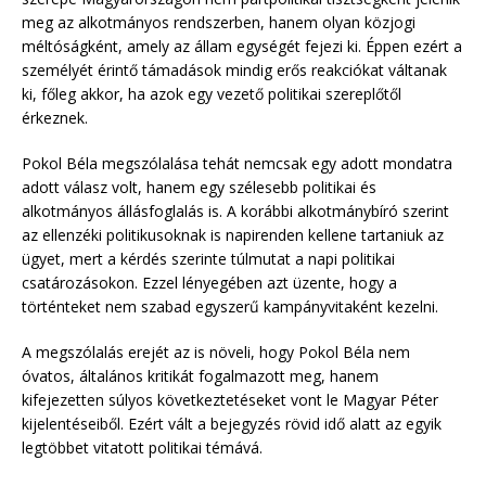
meg az alkotmányos rendszerben, hanem olyan közjogi
méltóságként, amely az állam egységét fejezi ki. Éppen ezért a
személyét érintő támadások mindig erős reakciókat váltanak
ki, főleg akkor, ha azok egy vezető politikai szereplőtől
érkeznek.
Pokol Béla megszólalása tehát nemcsak egy adott mondatra
adott válasz volt, hanem egy szélesebb politikai és
alkotmányos állásfoglalás is. A korábbi alkotmánybíró szerint
az ellenzéki politikusoknak is napirenden kellene tartaniuk az
ügyet, mert a kérdés szerinte túlmutat a napi politikai
csatározásokon. Ezzel lényegében azt üzente, hogy a
történteket nem szabad egyszerű kampányvitaként kezelni.
A megszólalás erejét az is növeli, hogy Pokol Béla nem
óvatos, általános kritikát fogalmazott meg, hanem
kifejezetten súlyos következtetéseket vont le Magyar Péter
kijelentéseiből. Ezért vált a bejegyzés rövid idő alatt az egyik
legtöbbet vitatott politikai témává.