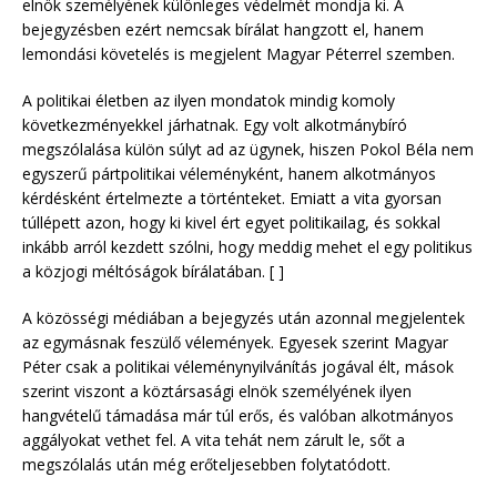
elnök személyének különleges védelmét mondja ki. A
bejegyzésben ezért nemcsak bírálat hangzott el, hanem
lemondási követelés is megjelent Magyar Péterrel szemben.
A politikai életben az ilyen mondatok mindig komoly
következményekkel járhatnak. Egy volt alkotmánybíró
megszólalása külön súlyt ad az ügynek, hiszen Pokol Béla nem
egyszerű pártpolitikai véleményként, hanem alkotmányos
kérdésként értelmezte a történteket. Emiatt a vita gyorsan
túllépett azon, hogy ki kivel ért egyet politikailag, és sokkal
inkább arról kezdett szólni, hogy meddig mehet el egy politikus
a közjogi méltóságok bírálatában. [ ]
A közösségi médiában a bejegyzés után azonnal megjelentek
az egymásnak feszülő vélemények. Egyesek szerint Magyar
Péter csak a politikai véleménynyilvánítás jogával élt, mások
szerint viszont a köztársasági elnök személyének ilyen
hangvételű támadása már túl erős, és valóban alkotmányos
aggályokat vethet fel. A vita tehát nem zárult le, sőt a
megszólalás után még erőteljesebben folytatódott.