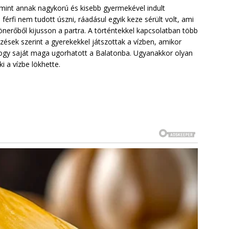
alamint annak nagykorú és kisebb gyermekével indult
 a férfi nem tudott úszni, ráadásul egyik keze sérült volt, ami
önerőből kijusson a partra. A történtekkel kapcsolatban több
lezések szerint a gyerekekkel játszottak a vízben, amikor
hogy saját maga ugorhatott a Balatonba. Ugyanakkor olyan
ki a vízbe lökhette.