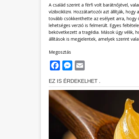
A család szerint a férfi volt barátnőjével, v
vízibiciklizni. Hozzátartozói azt állítják, hogy
tovább csökkenthette az esélyeit arra, hogy 
lehetséges verzió is felmerült. Egyes feltéte
bekövetkezett a tragédia. Mások úgy vélik, 
állítások is megjelentek, amelyek szerint vala
Megosztás
F
M
E
a
e
m
c
ss
ai
e
e
l
b
n
o
g
o
e
k
r