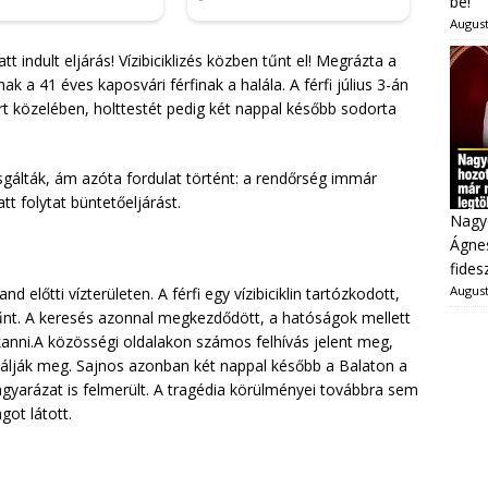
be!
August
 indult eljárás! Vízibiciklizés közben tűnt el! Megrázta a
 a 41 éves kaposvári férfinak a halála. A férfi július 3-án
part közelében, holttestét pedig két nappal később sodorta
zsgálták, ám azóta fordulat történt: a rendőrség immár
t folytat büntetőeljárást.
Nagy
Ágnes
fides
August
nd előtti vízterületen. A férfi egy vízibiciklin tartózkodott,
ltűnt. A keresés azonnal megkezdődött, a hatóságok mellett
kkanni.A közösségi oldalakon számos felhívás jelent meg,
álják meg. Sajnos azonban két nappal később a Balaton a
magyarázat is felmerült. A tragédia körülményei továbbra sem
got látott.