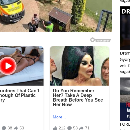
August
Dráma
Györg
volt 
August
FORDU