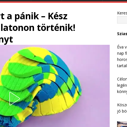
t a pánik – Kész
Kere
latonon történik!
Szia
nyt
Éva v
nap f
horos
tarta
Célom
legér
könny
Köszö
jó bö