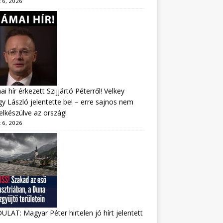
 6, 2026
i hír érkezett Szijjártó Péterről! Velkey
y László jelentette be! – erre sajnos nem
felkészülve az ország!
 6, 2026
LAT: Magyar Péter hirtelen jó hírt jelentett