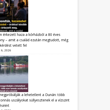
n érkezett haza a kórházból a 80 éves
ny – amit a család ezután megtudott, még
kérdést vetett fel
 6, 2026
megpróbálják a lehetetlent a Dunán: több
tonnás uszályokat süllyesztenek el a vízszint
éséért