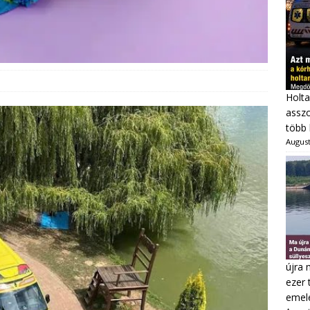
Holta
asszo
több 
August
újra 
ezer 
emel