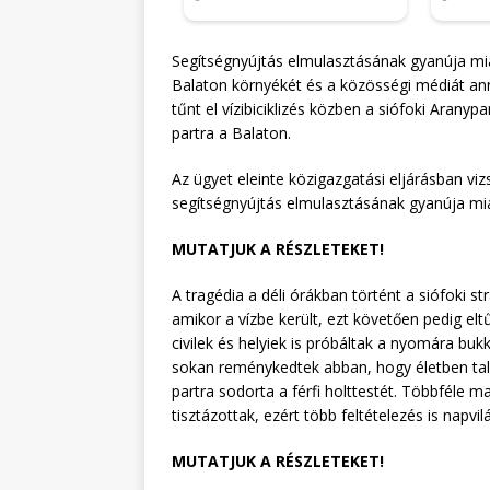
Segítségnyújtás elmulasztásának gyanúja miatt
Balaton környékét és a közösségi médiát annak
tűnt el vízibiciklizés közben a siófoki Arany
partra a Balaton.
Az ügyet eleinte közigazgatási eljárásban vi
segítségnyújtás elmulasztásának gyanúja miat
MUTATJUK A RÉSZLETEKET!
A tragédia a déli órákban történt a siófoki stra
amikor a vízbe került, ezt követően pedig e
civilek és helyiek is próbáltak a nyomára bu
sokan reménykedtek abban, hogy életben tal
partra sodorta a férfi holttestét. Többféle 
tisztázottak, ezért több feltételezés is napvilá
MUTATJUK A RÉSZLETEKET!