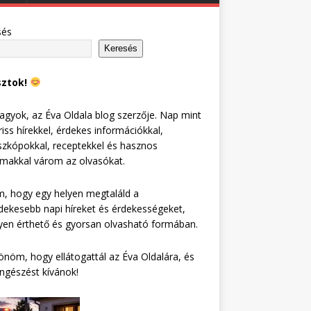
sés
Keresés
sztok!
agyok, az Éva Oldala blog szerzője. Nap mint
riss hírekkel, érdekes információkkal,
zkópokkal, receptekkel és hasznos
lmakkal várom az olvasókat.
, hogy egy helyen megtaláld a
dekesebb napi híreket és érdekességeket,
en érthető és gyorsan olvasható formában.
nöm, hogy ellátogattál az Éva Oldalára, és
ngészést kívánok!