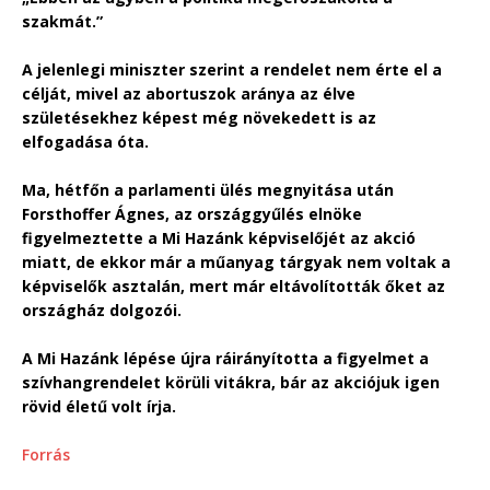
szakmát.”
A jelenlegi miniszter szerint a rendelet nem érte el a
célját, mivel az abortuszok aránya az élve
születésekhez képest még növekedett is az
elfogadása óta.
Ma, hétfőn a parlamenti ülés megnyitása után
Forsthoffer Ágnes, az országgyűlés elnöke
figyelmeztette a Mi Hazánk képviselőjét az akció
miatt, de ekkor már a műanyag tárgyak nem voltak a
képviselők asztalán, mert már eltávolították őket az
országház dolgozói.
A Mi Hazánk lépése újra ráirányította a figyelmet a
szívhangrendelet körüli vitákra, bár az akciójuk igen
rövid életű volt írja.
Forrás