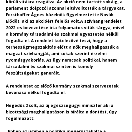
körüli vitákra reagálva. Az akció nem tartott sokáig, a
parlament dolgozói azonnal eltávolították a tárgyakat.
Forsthoffer Ágnes házelnök figyelmeztette Novák
Elődöt, aki az akcióért felelős volt.
A szívhangrendelet
2022-es bevezetése óta folyamatos viták tárgya, mivel
a kormány társadalmi és szakmai egyeztetés nélkül
fogadta el. A rendelet kötelezővé teszi, hogy a
terhességmegszakítás előtt a nők meghallgassák a
magzat szívhangját, ami sokak szerint érzelmi
nyomásgyakorlás. Az ügy nemcsak politikai, hanem
társadalmi és szakmai szinten is komoly
feszültségeket generált.
A rendeletet az előző kormány szakmai szervezetek
bevonása nélkül fogadta el.
Hegedűs Zsolt, az új egészségügyi miniszter aki a
bizottsági meghallgatáson is bírálta a döntést, úgy
fogalmazott:
„Ebben az ügyben a politika megerőszakolta a