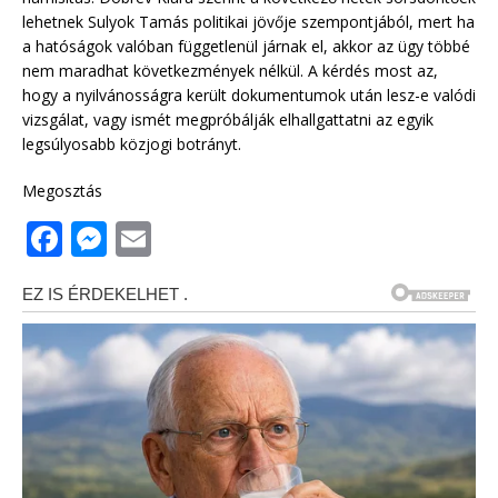
lehetnek Sulyok Tamás politikai jövője szempontjából, mert ha
a hatóságok valóban függetlenül járnak el, akkor az ügy többé
nem maradhat következmények nélkül. A kérdés most az,
hogy a nyilvánosságra került dokumentumok után lesz-e valódi
vizsgálat, vagy ismét megpróbálják elhallgattatni az egyik
legsúlyosabb közjogi botrányt.
Megosztás
F
M
E
a
e
m
c
ss
ai
e
e
l
b
n
o
g
o
e
k
r