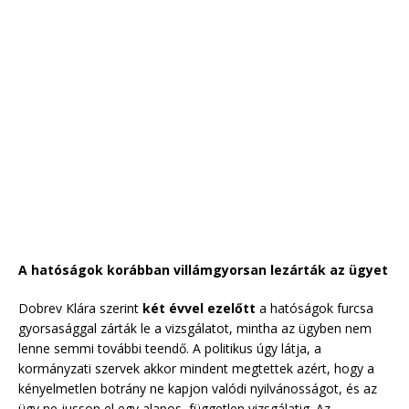
A hatóságok korábban villámgyorsan lezárták az ügyet
Dobrev Klára szerint
két évvel ezelőtt
a hatóságok furcsa
gyorsasággal zárták le a vizsgálatot, mintha az ügyben nem
lenne semmi további teendő. A politikus úgy látja, a
kormányzati szervek akkor mindent megtettek azért, hogy a
kényelmetlen botrány ne kapjon valódi nyilvánosságot, és az
ügy ne jusson el egy alapos, független vizsgálatig. Az