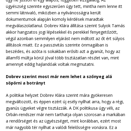
ügyészség szerinte egyszerűen úgy tett, mintha nem lenne itt
semmi látnivaló, miközben a nyilvánosságra került
dokumentumok alapján komoly kérdések maradtak
megválaszolatlanul. Dobrev Klára állítása szerint Sulyok Tamás
akkor hangzatos jogi lépésekkel és perekkel fenyegetőzött,
végül azonban semmilyen eljárást nem indított az őt ért súlyos
állítások miatt. Ez a passzivitás szerinte önmagában is
beszédes, és azóta is sokakban erősíti azt a gyanút, hogy az
államfő múltja körül jóval több tisztázatlan részlet van, mint
amennyit eddig hajlandóak voltak megmutatni.
Dobrev szerint most már nem lehet a szőnyeg alá
söpörni a botrányt
A politikai helyzet Dobrev Klára szerint mára gyökeresen
megváltozott, és éppen ezért új esély nyílhat arra, hogy a régi,
gyanús ügyeket végre tisztázzák. A DK politikusa úgy véli, az
Orbán-rendszer már nem tarthatja olyan szorosan a markában
a rendőrséget és az ügyészséget, mint korábban, ezért most
már nagyobb tér nyílhat a valódi felelősségre vonásra. Ez a