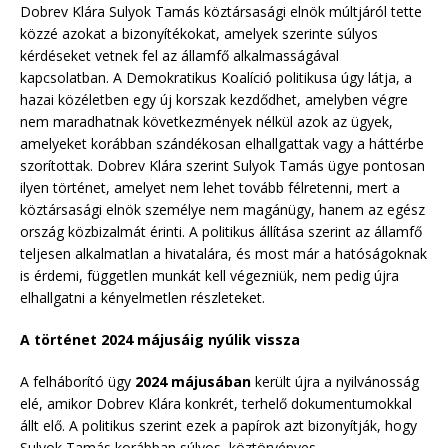
Dobrev Klára Sulyok Tamás köztársasági elnök múltjáról tette
közzé azokat a bizonyítékokat, amelyek szerinte súlyos
kérdéseket vetnek fel az államfő alkalmasságával
kapcsolatban. A Demokratikus Koalíció politikusa úgy látja, a
hazai közéletben egy új korszak kezdődhet, amelyben végre
nem maradhatnak következmények nélkül azok az ügyek,
amelyeket korábban szándékosan elhallgattak vagy a háttérbe
szorítottak. Dobrev Klára szerint Sulyok Tamás ügye pontosan
ilyen történet, amelyet nem lehet tovább félretenni, mert a
köztársasági elnök személye nem magánügy, hanem az egész
ország közbizalmát érinti. A politikus állítása szerint az államfő
teljesen alkalmatlan a hivatalára, és most már a hatóságoknak
is érdemi, független munkát kell végezniük, nem pedig újra
elhallgatni a kényelmetlen részleteket.
A történet 2024 májusáig nyúlik vissza
A felháborító ügy
2024 májusában
került újra a nyilvánosság
elé, amikor Dobrev Klára konkrét, terhelő dokumentumokkal
állt elő. A politikus szerint ezek a papírok azt bizonyítják, hogy
Sulyok Tamás korábban súlyos, köztörvényes