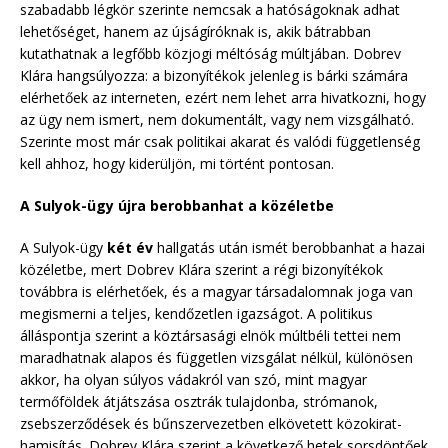
szabadabb légkör szerinte nemcsak a hatóságoknak adhat
lehetőséget, hanem az újságíróknak is, akik bátrabban
kutathatnak a legfőbb közjogi méltóság múltjában. Dobrev
Klára hangsúlyozza: a bizonyítékok jelenleg is bárki számára
elérhetőek az interneten, ezért nem lehet arra hivatkozni, hogy
az ügy nem ismert, nem dokumentált, vagy nem vizsgálható.
Szerinte most már csak politikai akarat és valódi függetlenség
kell ahhoz, hogy kiderüljön, mi történt pontosan.
A Sulyok-ügy újra berobbanhat a közéletbe
A Sulyok-ügy
két év
hallgatás után ismét berobbanhat a hazai
közéletbe, mert Dobrev Klára szerint a régi bizonyítékok
továbbra is elérhetőek, és a magyar társadalomnak joga van
megismerni a teljes, kendőzetlen igazságot. A politikus
álláspontja szerint a köztársasági elnök múltbéli tettei nem
maradhatnak alapos és független vizsgálat nélkül, különösen
akkor, ha olyan súlyos vádakról van szó, mint magyar
termőföldek átjátszása osztrák tulajdonba, strómanok,
zsebszerződések és bűnszervezetben elkövetett közokirat-
hamisítás. Dobrev Klára szerint a következő hetek sorsdöntőek