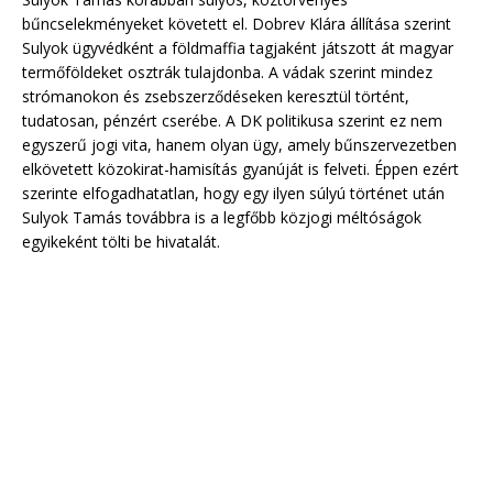
bűncselekményeket követett el. Dobrev Klára állítása szerint
Sulyok ügyvédként a földmaffia tagjaként játszott át magyar
termőföldeket osztrák tulajdonba. A vádak szerint mindez
strómanokon és zsebszerződéseken keresztül történt,
tudatosan, pénzért cserébe. A DK politikusa szerint ez nem
egyszerű jogi vita, hanem olyan ügy, amely bűnszervezetben
elkövetett közokirat-hamisítás gyanúját is felveti. Éppen ezért
szerinte elfogadhatatlan, hogy egy ilyen súlyú történet után
Sulyok Tamás továbbra is a legfőbb közjogi méltóságok
egyikeként tölti be hivatalát.