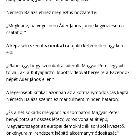
Németh Balázs ehhez még ezt is hozzátette:
„Meglepne, ha végül nem Áder János jönne ki győztesen a
csatából!”
A képviselő szerint
szombatra
újabb kellemetlen ügy került
elő:
„Pláne úgy, hogy szombatra kiderült: Magyar Péter egy piti
tolvaj, aki a Kutyapárttól lopott videóval hergelte a Facebook
népét Áder János ellen.”
A legerősebb kritikát azonban az alkotmánymódosítás kapta.
Németh Balázs szerint ez már túlment minden határon:
„És a hét sokadik mélypontja: szombaton Magyar Péter
benyújtotta az összes létező vörös vonalat átlépő,
Magyarországot az európai demokráciák sorából kivezető,
önkényuralmi rendszert kiépítő alkotmánymódosítását.”