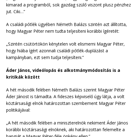
kimarad a programból, sok gazdag szülő viszont plusz pénzhez
jut. Ciki…”
A családi pótlék ügyében Németh Balázs szintén azt állította,
hogy Magyar Péter nem tudta teljesíteni korábbi ígéretét:
„Szintén csütörtökön kénytelen volt elismerni Magyar Péter,
hogy hiába ígért azonnali családi pótlék-duplázást a
kampányban, ezt sem tudja teljesíteni.”
Áder János, videólopás és alkotmánymódosítás is a
kritikák között
A hét második felében Németh Balázs szerint Magyar Péter
Áder Jánost is támadta. A fideszes képviselő úgy látja, a volt
köztársasági elnök határozottan szembement Magyar Péter
politikájával:
„A hét második felében a miniszterelnök nekiment Áder János
korábbi köztársasági elnöknek, aki határozottan felemelte a
hangját a Magyar Péter-féle önkény ellen.”