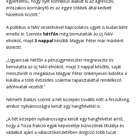
egyértelmű, hogy nyílt konfliktus alakult ki az agresszív,
erőszakos kormányfő és az egyre többek által kedvelt
házelnök között.”
A politikus a NAV vezetésével kapcsolatos ügyet is kudarcként
emelte ki. Szerinte
hétfőn
még bemutatták az új NAV-
elnököt, majd
3 nappal
később Magyar Péter már másként
döntött:
„Ugyancsak hétfőn a pénzügyminiszter megnevezte és
bemutatta az új NAV-elnököt, majd 3 nappal később, saját
miniszterét is megalázva Magyar Péter önkényesen kidobta a
kukába a több évtizedes szakmai tapasztalattal rendelkező
adóhivatali vezetőt.”
Németh Balázs szerint a hét közepén tovább nőtt a feszültség,
amikor nyilvánosságra került egy hangfelvétel is:
„A hét közepén nyilvánosságra került egy hangfelvétel arról,
hogy a Tisza-frakció egyik képviselője bűnözőnek titulálja és
vádalkut ajánl a választókerületében dolgozó több tucat