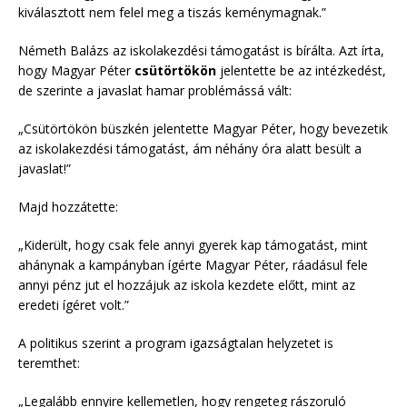
kiválasztott nem felel meg a tiszás keménymagnak.”
Németh Balázs az iskolakezdési támogatást is bírálta. Azt írta,
hogy Magyar Péter
csütörtökön
jelentette be az intézkedést,
de szerinte a javaslat hamar problémássá vált:
„Csütörtökön büszkén jelentette Magyar Péter, hogy bevezetik
az iskolakezdési támogatást, ám néhány óra alatt besült a
javaslat!”
Majd hozzátette:
„Kiderült, hogy csak fele annyi gyerek kap támogatást, mint
ahánynak a kampányban ígérte Magyar Péter, ráadásul fele
annyi pénz jut el hozzájuk az iskola kezdete előtt, mint az
eredeti ígéret volt.”
A politikus szerint a program igazságtalan helyzetet is
teremthet:
„Legalább ennyire kellemetlen, hogy rengeteg rászoruló