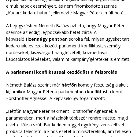
elmúlt napok eseményeit, és nem finomkodott: szerinte
„Kudarc kudarc hátán” jellemezte Magyar Péter elmúlt hetét.
A bejegyzésben Németh Balázs azt írta, hogy Magyar Péter
szerinte az eddigi legpocsékabb hetét zárta. A
képviselő
tizennégy pontban
sorolta fel, milyen ügyeket tart
kudarcnak, és ezek között parlamenti konfliktust, személyi
döntéseket, kiszivárgott hangfelvételt, közmédiával
kapcsolatos lépéseket, valamint kampányígéreteket is említett.
A parlamenti konfliktussal kezdődött a felsorolás
Németh Balázs szerint már
hétfőn
komoly feszültség alakult
ki, amikor Magyar Péter a parlamentben konfliktusba került
Forsthoffer Ágnessel. A képviselő így fogalmazott:
„Hétfőn Magyar Péter nekiment Forsthoffer Ágnesnek a
parlamentben, mert a házelnök többször rendre intette, majd
elvette tőle a szót. Bár kedden reggel egy kényszer-szelfivel
próbálta feledtetni a kínos esetet a miniszterelnök, ám teljesen