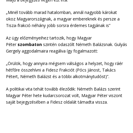
„Minél tovább marad hatalomban, annál nagyobb károkat
okoz Magyarországnak, a magyar embereknek és persze a
Tisza-frakció néhány jobb sorsra érdemes tagjának is”
Az ügy előzményeihez tartozik, hogy Magyar
Péter
szombaton
szintén odaszólt Németh Balázsnak. Gulyás
Gergely aggodalmaira reagálva így fogalmazott:
„Örülök, hogy annyira mégsem válságos a helyzet, hogy ráér
hétfőre összehívni a Fidesz Frakciót (Pócs Jánost, Takács
Pétert, Németh Balázst és a többi alkotmánytudóst)”.
A politikai vita tehát tovább éleződik: Németh Balázs szerint
Magyar Péter hete kudarcsorozat volt, Magyar Péter viszont
saját bejegyzésében a Fidesz oldalát támadta vissza.