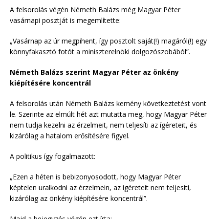
A felsorolás végén Németh Balázs még Magyar Péter
vasárnapi posztját is megemlítette:
„Vasárnap az úr megpihent, így posztolt saját(!) magáról(!) egy
könnyfakasztó fotót a miniszterelnöki dolgozószobából”.
Németh Balázs szerint Magyar Péter az önkény
kiépítésére koncentrál
A felsorolás után Németh Balázs kemény következtetést vont
le. Szerinte az elmúlt hét azt mutatta meg, hogy Magyar Péter
nem tudja kezelni az érzelmeit, nem teljesíti az ígéreteit, és
kizárólag a hatalom erősítésére figyel.
A politikus így fogalmazott:
„Ezen a héten is bebizonyosodott, hogy Magyar Péter
képtelen uralkodni az érzelmein, az ígéreteit nem teljesíti,
kizárólag az önkény kiépítésére koncentrál”.
Majd a bejegyzés végén ezt írta: