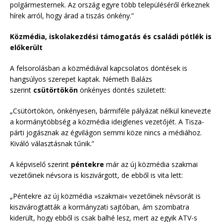
polgármesternek. Az ország egyre több településéről érkeznek
hírek arról, hogy árad a tiszás önkény.”
Közmédia, iskolakezdési támogatás és családi pótlék is
előkerült
A felsorolásban a közmédiával kapcsolatos döntések is
hangsúlyos szerepet kaptak. Németh Balázs
szerint
csütörtökön
önkényes döntés született:
„Csütörtökön, önkényesen, bármiféle pályázat nélkül kinevezte
a kormánytöbbség a közmédia ideiglenes vezetőjét. A Tisza-
párti jogásznak az égvilágon semmi köze nincs a médiához.
Kiváló választásnak tűnik.”
A képviselő szerint
péntekre
már az új közmédia szakmai
vezetőinek névsora is kiszivárgott, de ebből is vita lett:
„Péntekre az új közmédia »szakmai« vezetőinek névsorát is
kiszivárogtatták a kormányzati sajtóban, ám szombatra
kiderült, hogy ebből is csak balhé lesz, mert az egyik ATV-s