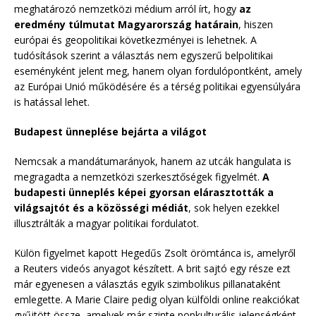
meghatározó nemzetközi médium arról írt, hogy
az
eredmény túlmutat Magyarország határain
, hiszen
európai és geopolitikai következményei is lehetnek. A
tudósítások szerint a választás nem egyszerű belpolitikai
eseményként jelent meg, hanem olyan fordulópontként, amely
az Európai Unió működésére és a térség politikai egyensúlyára
is hatással lehet.
Budapest ünneplése bejárta a világot
Nemcsak a mandátumarányok, hanem az utcák hangulata is
megragadta a nemzetközi szerkesztőségek figyelmét.
A
budapesti ünneplés képei gyorsan elárasztották a
világsajtót és a közösségi médiát
, sok helyen ezekkel
illusztrálták a magyar politikai fordulatot.
Külön figyelmet kapott Hegedűs Zsolt örömtánca is, amelyről
a Reuters videós anyagot készített. A brit sajtó egy része ezt
már egyenesen a választás egyik szimbolikus pillanataként
emlegette. A Marie Claire pedig olyan külföldi online reakciókat
gyűjtött össze, amelyek már szinte popkulturális jelenségként