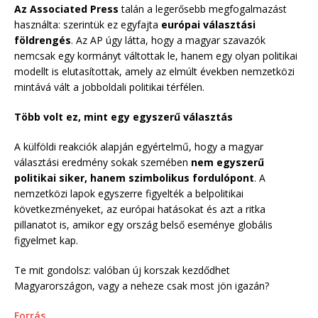
Az Associated Press
talán a legerősebb megfogalmazást
használta: szerintük ez egyfajta
európai választási
földrengés
. Az AP úgy látta, hogy a magyar szavazók
nemcsak egy kormányt váltottak le, hanem egy olyan politikai
modellt is elutasítottak, amely az elmúlt években nemzetközi
mintává vált a jobboldali politikai térfélen.
Több volt ez, mint egy egyszerű választás
A külföldi reakciók alapján egyértelmű, hogy a magyar
választási eredmény sokak szemében
nem egyszerű
politikai siker, hanem szimbolikus fordulópont
. A
nemzetközi lapok egyszerre figyelték a belpolitikai
következményeket, az európai hatásokat és azt a ritka
pillanatot is, amikor egy ország belső eseménye globális
figyelmet kap.
Te mit gondolsz: valóban új korszak kezdődhet
Magyarországon, vagy a neheze csak most jön igazán?
Forrás