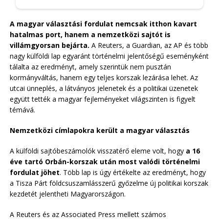
A magyar választási fordulat nemcsak itthon kavart
hatalmas port, hanem a nemzetközi sajtót is
villámgyorsan bejárta.
A Reuters, a Guardian, az AP és több
nagy külföldi lap egyaránt történelmi jelentőségű eseményként
tálalta az eredményt, amely szerintük nem pusztán
kormányváltás, hanem egy teljes korszak lezárása lehet. Az
utcai ünneplés, a látványos jelenetek és a politikai üzenetek
együtt tették a magyar fejleményeket világszinten is figyelt
témává.
Nemzetközi címlapokra került a magyar választás
A külföldi sajtóbeszámolók visszatérő eleme volt, hogy
a 16
éve tartó Orbán-korszak után most valódi történelmi
fordulat jöhet
. Több lap is úgy értékelte az eredményt, hogy
a Tisza Párt földcsuszamlásszerű győzelme új politikai korszak
kezdetét jelentheti Magyarországon.
A Reuters és az Associated Press mellett számos