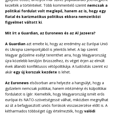
kezelték a történteket. Több kommentelő szerint
nemcsak a
politikai fordulat volt meglepő, hanem az is, hogy egy
fiatal és karizmatikus politikus ekkora nemzetközi
figyelmet váltott ki
.
Mit írt a Guardian, az Euronews és az Al Jazeera?
A Guardian
azt emelte ki, hogy az eredmény az Európai Unió
és Ukrajna szempontjából is jelentős lehet. A lap szerint
Magyar győzelme esélyt teremthet arra, hogy Magyarország
újra közelebb kerüljön Brüsszelhez, és véget érjen az elmúlt
évek állandó konfliktusos vétópolitikája. A tudósítás szerint ez
akár
egy új korszak kezdete
is lehet.
Az Euronews
elsősorban arra helyezte a hangsúlyt, hogy a
győzelem nemcsak politikai, hanem intézményi és külpolitikai
fordulatot is ígér. Kiemelték, hogy Magyarország ismét erős
európai és NATO-szövetségessé válhat, miközben megnyílhat
az út a befagyasztott uniós források visszaszerzése előtt is. A
kétharmados többséget úgy értelmezték, hogy
valódi