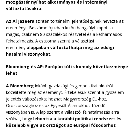
mozgástér nyílhat alkotmányos és intézményi
változtatásokra
.
Az Al Jazeera
szintén történelmi jelentőségűnek nevezte az
eredményt. Beszámolójukban külön hangsúlyt kapott a
magas, csaknem 80 százalékos részvétel és a kétharmados
felhatalmazás. A csatorna szerint a választási
eredmény
alapjaiban változtathatja meg az eddigi
hatalmi viszonyokat
.
Bloomberg és AP: Európán túl is komoly következménye
lehet
A Bloomberg
inkább gazdasági és geopolitikai oldalról
közelítette meg az eseményt. Értékelésük szerint a győzelem
jelentős változásokat hozhat Magyarország EU-hoz,
Oroszországhoz és az Egyesült Államokhoz fűződő
viszonyában is. A lap szerint a választói felhatalmazás arra
szólhat, hogy
lebontsa a korábbi politikai rendszert és
közelebb vigye az országot az európai fősodorhoz
.