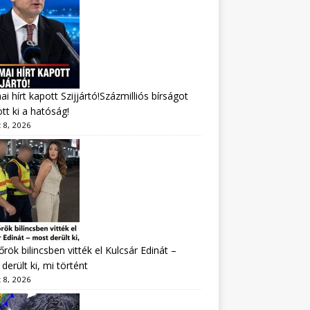
i hírt kapott Szijjártó!Százmilliós bírságot
tt ki a hatóság!
 8, 2026
rök bilincsben vitték el Kulcsár Edinát –
derült ki, mi történt
 8, 2026