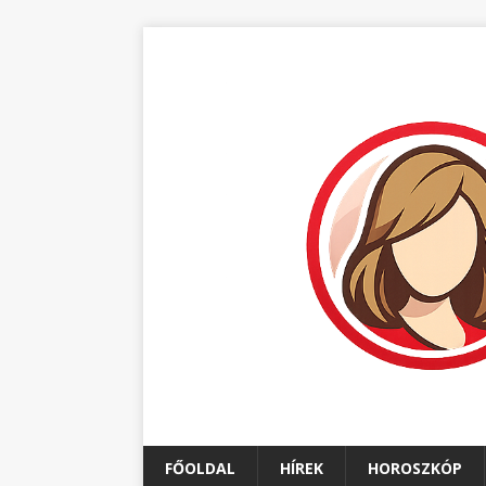
FŐOLDAL
HÍREK
HOROSZKÓP