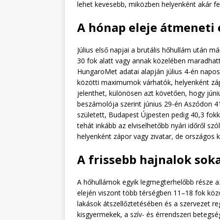
lehet kevesebb, miközben helyenként akár fel
A hónap eleje átmeneti 
Július első napjai a brutális hőhullám után má
30 fok alatt vagy annak közelében maradhatt
HungaroMet adatai alapján július 4-én napos 
közötti maximumok várhatók, helyenként zápor
jelenthet, különösen azt követően, hogy jún
beszámolója szerint június 29-én Aszódon 4
született, Budapest Újpesten pedig 40,3 fokk
tehát inkább az elviselhetőbb nyári időről szó
helyenként zápor vagy zivatar, de országos ká
A frissebb hajnalok sok
A hőhullámok egyik legmegterhelőbb része az
elején viszont több térségben 11–18 fok közöt
lakások átszellőztetésében és a szervezet r
kisgyermekek, a szív- és érrendszeri betegsé