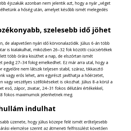
issebb éjszakák azonban nem jelentik azt, hogy a nyár „véget
szélhetünk a hőség után, amelyet később ismét melegedés
tozékonyabb, szelesebb idő jöhet
, de alapvetően nyári idő körvonalazódik. Július 6-án több
atar is kialakulhat, miközben 26–32 fok közötti csúcsértékek
llett több órára kisüthet a nap, de elszórtan ismét
et pedig 27–34 fokig emelkedhet. Ez már arra utal, hogy a
egyelőre nem látszik teljesen stabil, száraz, tikkasztó
lénk vagy erős lehet, ami egyrészt javíthatja a hőérzetet,
 vagy veszélyes széllökéseket is okozhat. Július 8-a körül a
t eső, zápor, zivatar, 24–31 fokos délutáni értékekkel,
3–28 fokos maximumok jelenhetnek meg.
őhullám indulhat
sabb üzenete, hogy július közepe felé ismét erőteljesebb
rási elemzése szerint az átmeneti felfrissülést követően