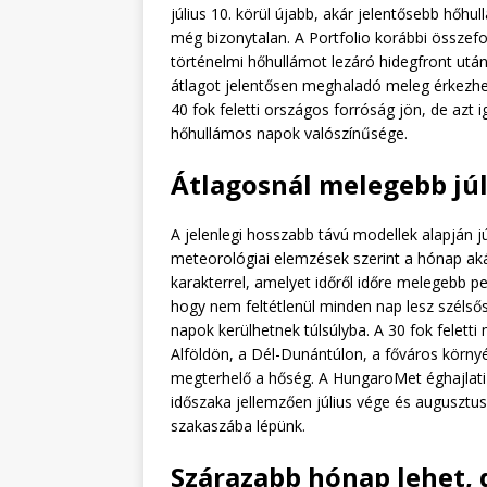
július 10. körül újabb, akár jelentősebb hőhu
még bizonytalan. A Portfolio korábbi összefogl
történelmi hőhullámot lezáró hidegfront utá
átlagot jelentősen meghaladó meleg érkezhe
40 fok feletti országos forróság jön, de azt
hőhullámos napok valószínűsége.
Átlagosnál melegebb jú
A jelenlegi hosszabb távú modellek alapján 
meteorológiai elemzések szerint a hónap aká
karakterrel, amelyet időről időre melegebb p
hogy nem feltétlenül minden nap lesz széls
napok kerülhetnek túlsúlyba. A 30 fok felett
Alföldön, a Dél-Dunántúlon, a főváros körn
megterhelő a hőség. A HungaroMet éghajlati
időszaka jellemzően július vége és augusztu
szakaszába lépünk.
Szárazabb hónap lehet, 