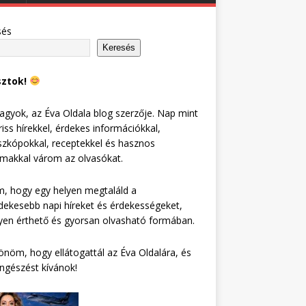
sés
Keresés
sztok!
agyok, az Éva Oldala blog szerzője. Nap mint
riss hírekkel, érdekes információkkal,
zkópokkal, receptekkel és hasznos
lmakkal várom az olvasókat.
, hogy egy helyen megtaláld a
dekesebb napi híreket és érdekességeket,
en érthető és gyorsan olvasható formában.
nöm, hogy ellátogattál az Éva Oldalára, és
ngészést kívánok!