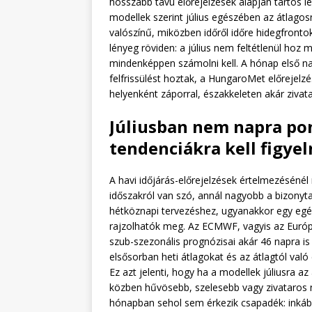
hosszabb távú előrejelzések alapján tartós 
modellek szerint július egészében az átlago
valószínű, miközben időről időre hidegfronto
lényeg röviden: a július nem feltétlenül hoz 
mindenképpen számolni kell. A hónap első na
felfrissülést hoztak, a HungaroMet előrejelzé
helyenként záporral, északkeleten akár zivatar
Júliusban nem napra po
tendenciákra kell figyel
A havi időjárás-előrejelzések értelmezésénél 
időszakról van szó, annál nagyobb a bizonyt
hétköznapi tervezéshez, ugyanakkor egy egés
rajzolhatók meg. Az ECMWF, vagyis az Európ
szub-szezonális prognózisai akár 46 napra is
elsősorban heti átlagokat és az átlagtól val
Ez azt jelenti, hogy ha a modellek júliusra a
közben hűvösebb, szelesebb vagy zivataros n
hónapban sehol sem érkezik csapadék: inkább