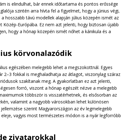
llám is elindulhat, bár ennek időtartama és pontos erőssége
alója szintén arra hívta fel a figyelmet, hogy a június végi,
n a hosszabb távú modellek alapján július közepén ismét az
t Közép-Európába. Ez nem azt jelenti, hogy biztosan újabb
 igen, hogy a hónap közepén ismét nőhet a kánikula és a
lius körvonalazódik
július egészében melegebb lehet a megszokottnál. Egyes
r 2–3 fokkal is meghaladhatja az átlagot, viszonylag száraz
eriódusok szakítanak meg. A gyakorlatban ez azt jelenti,
őségesen forró, viszont a hónap egészét nézve a melegebb
i maximumok többször is visszatérhetnek, és elsősorban az
yékén, valamint a nagyobb városokban lehet különösen
 jellemzése szerint Magyarországon az év legmelegebb
s eleje, vagyis most természetes módon is a nyár legforróbb
de zivatarokkal