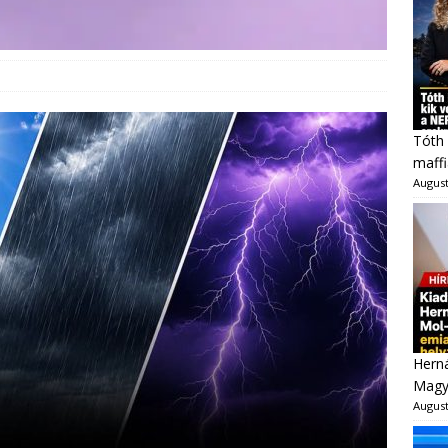
Tóth 
maffi
August
Herná
Magy
August