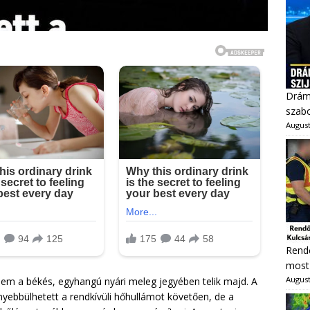
Dráma
szabo
August
Rendő
most 
August
em a békés, egyhangú nyári meleg jegyében telik majd. A
ebbülhetett a rendkívüli hőhullámot követően, de a