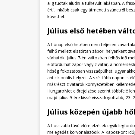
alig tudtak aludni a túlhevült lakásban. A fr
ért”. Inkább csak egy átmeneti szünetről be
követhet.
Július első hetében vál
A hónap első hetében nem teljesen zavartalan
felhő mellett elszórtan zápor, helyenként ziv
várhatók. Július 7-én változóan felhős idő me
előfordulhat zápor vagy zivatar, a hőmérsékl
hőség fokozatosan visszaépülhet, ugyanakkor 
anticiklonális helyzet. A szél több napon is é
másrészt zivatarok környezetében kellemetlen
HungaroMet előrejelzése szerint többfelé lehe
majd július 9-ére kissé visszafogottabb, 2
Július közepén újabb h
A hosszabb távú előrejelzések egyik legfonto
melegedés körvonalazódik. A KaposPont időjá