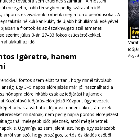
lehűlésre továbbra sem érdemes számítani. A mostani
snál melegebb, több térségben pedig szárazabb idő
k, záporok és zivatarok törhetik meg a forró periódusokat. A
megszakítás nélküli kánikulát, de újabb hőhullámok esélyével
pjaiban a frontok és az északnyugati szél átmeneti
se szerint július 3-án 27–33 fokos csúcsértékekkel,
ral alakult az idő.
Várat
időjá
ntos ígéretre, hanem
August
ni
rendkívül fontos szem előtt tartani, hogy minél távolabbi
alanság. Egy 3–5 napos előrejelzés már jól használható a
z hónapra előre inkább csak az időjárási hajlamok
ai Középtávú Időjárás-előrejelző Központ úgynevezett
 képet adnak a várható időjárási tendenciákról, ám ezek
ó eltéréseket mutatnak, nem pedig napra pontos előrejelzést.
z átlagosnál melegebb időt jeleznek, attól még lehetnek
apok is. Ugyanígy az sem jelenti azt, hogy egy szárazabb
 arról van szó, hogy országos, tartós és kiadós esőből