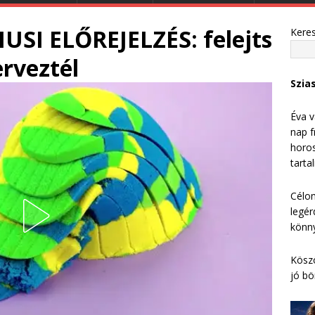
USI ELŐREJELZÉS: felejts
Kere
erveztél
Szia
Éva v
nap f
horos
tarta
Célom
legér
könny
Köszö
jó bö