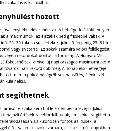
hőszakadás is kialakulhat.
enyhülést hozott
r jóval enyhébb idővel indultak. A hétvége felé több helyen
ak a maximumok, az éjszakák pedig frissebbé váltak. A
idő, 25–30 fokos csúcsértékek, július 5-én pedig 25–31 fok
ral vagy zivatarral. Ez sokak számára valódi fellélegzést
ius végén rekordokat döntött a forróság. A HungaroMet
1,8 fokot mértek, amivel új napi országos maximumrekord
al fővárosi napi rekord dőlt meg. A hónap első hétvégéje
lhatott, nem a pokoli hőségről: sok napsütés, élénk szél,
nikula nélkül.
at segíthetnek
, amikor éjszaka sem hűl le érdemben a levegő. Július
ti hajnali értékek is előfordulhatnak, ami sokat segíthet a
egenerálódásában. Ez különösen fontos az idősek, a
ggel élők, valamint azok számára, akik az elmúlt napokban