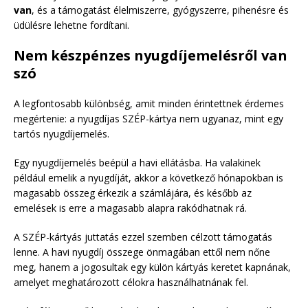
van
, és a támogatást élelmiszerre, gyógyszerre, pihenésre és
üdülésre lehetne fordítani.
Nem készpénzes nyugdíjemelésről van
szó
A legfontosabb különbség, amit minden érintettnek érdemes
megértenie: a nyugdíjas SZÉP-kártya nem ugyanaz, mint egy
tartós nyugdíjemelés.
Egy nyugdíjemelés beépül a havi ellátásba. Ha valakinek
például emelik a nyugdíját, akkor a következő hónapokban is
magasabb összeg érkezik a számlájára, és később az
emelések is erre a magasabb alapra rakódhatnak rá.
A SZÉP-kártyás juttatás ezzel szemben célzott támogatás
lenne. A havi nyugdíj összege önmagában ettől nem nőne
meg, hanem a jogosultak egy külön kártyás keretet kapnának,
amelyet meghatározott célokra használhatnának fel.