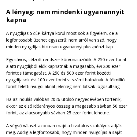
A lényeg: nem mindenki ugyanannyit
kapna
A nyugdíjas SZÉP-kártya körül most sok a figyelem, de a
legfontosabb üzenet egyszerű: nem arról van szó, hogy
minden nyugdíjas biztosan ugyanannyi pluszpénzt kap.
Egy sávos, célzott rendszer körvonalazódik. A 250 ezer forint
alatti nyugdíjból élők kaphatnák a magasabb, évi 200 ezer
forintos támogatást. A 250 és 500 ezer forint közötti
nyugdíjasok évi 100 ezer forintra számíthatnának. A félmillió
forint feletti nyugdíjaknál jelenleg nem látszik jogosultság.
Ha az indulás valóban 2026 utolsó negyedévében történik,
akkor az első időarányos összeg a magasabb sávban 50 ezer
forint, az alacsonyabb sávban 25 ezer forint lehetne.
A végső választ azonban majd a hivatalos szabályok adják
meg. Addig a legfontosabb, hogy minden nyugdíjas a saját