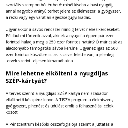
szociális szempontból érthető: minél kisebb a havi nyugdíj,
annál nagyobb arányú terhet jelent az élelmiszer, a gyógyszer,
a rezsi vagy egy váratlan egészségügyi kiadás.
Ugyanakkor a sávos rendszer mindig felvet nehéz kérdéseket.
Például mi történik azzal, akinek a nyugdíja éppen pár ezer
forinttal haladja meg a 250 ezer forintos határt? Ő már csak az
alacsonyabb támogatási sávba kerülne. Ugyanez igaz az 500
ezer forintos küszöbre is: aki kicsivel felette van, a jelenlegi
tervek szerint teljesen kimaradhatna.
Mire lehetne elkölteni a nyugdíjas
SZÉP-kártyát?
A tervek szerint a nyugdíjas SZÉP-kártya nem szabadon
elkölthető készpénz lenne. A TISZA programja élelmiszert,
gyógyszert, pihenést és üdülést említ a felhasználási célok
között.
A Pénzcentrum későbbi összefoglalója szerint a juttatás a