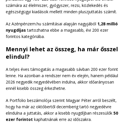
számára az élelmiszer, gyógyszer, rezsi, közlekedés és
egészségügyi kiadások mellett minden pluszjuttatás számít.
Az Azénpénzem.hu számításai alapján nagyjából
1,28 millió
nyugdíjas
tartozhatna ebbe a magasabb, évi 200 ezer
forintos kategóriába.
Mennyi lehet az összeg, ha már ősszel
elindul?
A teljes éves támogatás a magasabb sávban 200 ezer forint
lenne. Ha azonban a rendszer nem év elején, hanem például
2026 negyedik negyedévében indulna, akkor időarányosan
ennél kisebb összeg érkezhetne.
A Portfolio beszámolója szerint Magyar Péter arról beszélt,
hogy ha már az októbertől decemberig tartó negyedévre
elindulna a juttatás, akkor a kisebb nyugdíjban részesülők
50
ezer forintot
kaphatnának erre az időszakra.