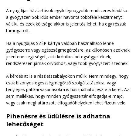
A nyugdíjas háztartások egyik legnagyobb rendszeres kiadása
a gyógyszer. Sok idős ember havonta többféle készítményt
vált ki, és ezek költsége akkor is jelentős lehet, ha egy részük
támogatott.
Ha a nyugdíjas SZÉP-kártya valóban használható lenne
gyógyszerre vagy egészségmegőrzésre, az különösen azoknak
jelentene segítséget, akik krónikus betegséggel élnek,
rendszeresen járnak orvoshoz, vagy több gyógyszert szednek.
A kérdés itt is a részletszabályokon múlik. Nem mindegy, hogy
csak bizonyos egészségmegőrző szolgáltatásokra, vagy
tényleges patikai vásárlásokra is használható lesz-e a keret. Az
sem mellékes, hogy minden gyógyszertár elfogadja-e majd,
vagy csak meghatározott elfogadóhelyeken lehet fizetni vele.
Pihenésre és üdülésre is adhatna
lehetőséget