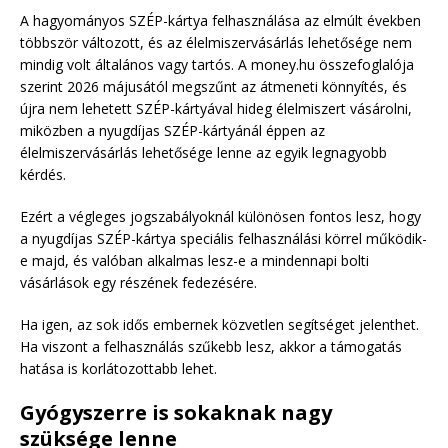
A hagyományos SZÉP-kártya felhasználása az elmúlt években
többször változott, és az élelmiszervásárlás lehetősége nem
mindig volt általános vagy tartós. A money.hu összefoglalója
szerint 2026 májusától megszűnt az átmeneti könnyítés, és
újra nem lehetett SZÉP-kártyával hideg élelmiszert vásárolni,
miközben a nyugdíjas SZÉP-kártyánál éppen az
élelmiszervásárlás lehetősége lenne az egyik legnagyobb
kérdés.
Ezért a végleges jogszabályoknál különösen fontos lesz, hogy
a nyugdíjas SZÉP-kártya speciális felhasználási körrel működik-
e majd, és valóban alkalmas lesz-e a mindennapi bolti
vásárlások egy részének fedezésére.
Ha igen, az sok idős embernek közvetlen segítséget jelenthet.
Ha viszont a felhasználás szűkebb lesz, akkor a támogatás
hatása is korlátozottabb lehet.
Gyógyszerre is sokaknak nagy
szüksége lenne