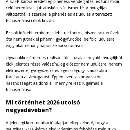
A SZÉP-kártya eredetileg pihenési, vendéglátási és turisztikai
célú béren kívüli juttatásként vált ismertté. A nyugdíjas
változatnál is szerepel a pihenés és az üdülés a tervezett
felhasználási célok között.
Ez sok idősebb embernek lehetne fontos, hiszen sokan évek
óta nem jutnak el pihenni, gyógyfürdőbe, belföldi üdülésre
vagy akár néhány napos kikapcsolódásra.
Ugyanakkor érdemes reálisan látni: az alacsonyabb nyugdíjból
élők jelentős része valószínűleg először nem üdülésre, hanem
élelmiszerre, gyógyszerre és egészségügyi kiadásokra
fordítaná a támogatást. Éppen ezért a kártya valódi
hasznosságát az dönti el, mennyire lesz rugalmas a
felhasználása.
Mi történhet 2026 utolsó
negyedévében?
A jelenlegi kommunikáció alapján elképzelhető, hogy a
nyugdíjas SZÉP-kártya első időarányos feltöltése már 2026