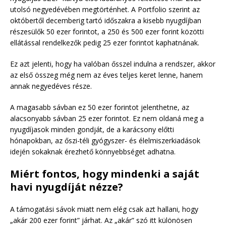
utolsó negyedévében megtörténhet. A Portfolio szerint az
októbertől decemberig tartó időszakra a kisebb nyugdíjban
részesülők 50 ezer forintot, a 250 és 500 ezer forint közötti
ellátással rendelkezők pedig 25 ezer forintot kaphatnának.
Ez azt jelenti, hogy ha valóban ősszel indulna a rendszer, akkor
az első összeg még nem az éves teljes keret lenne, hanem
annak negyedéves része.
A magasabb sávban ez 50 ezer forintot jelenthetne, az
alacsonyabb sávban 25 ezer forintot. Ez nem oldaná meg a
nyugdíjasok minden gondját, de a karácsony előtti
hónapokban, az őszi-téli gyógyszer- és élelmiszerkiadások
idején sokaknak érezhető könnyebbséget adhatna.
Miért fontos, hogy mindenki a saját
havi nyugdíját nézze?
A támogatási sávok miatt nem elég csak azt hallani, hogy
„akár 200 ezer forint” járhat. Az „akár” szó itt különösen