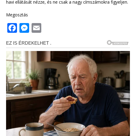
havi ellátását nézze, és ne csak a nagy címszámokra figyeljen.
Megosztás
F
M
E
a
e
m
c
ss
ai
e
e
l
b
n
o
g
o
e
k
r