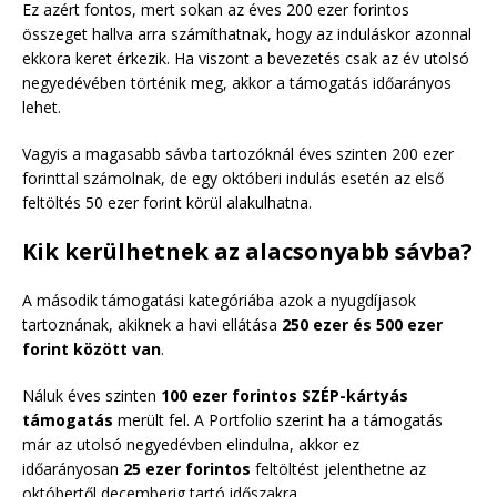
Ez azért fontos, mert sokan az éves 200 ezer forintos
összeget hallva arra számíthatnak, hogy az induláskor azonnal
ekkora keret érkezik. Ha viszont a bevezetés csak az év utolsó
negyedévében történik meg, akkor a támogatás időarányos
lehet.
Vagyis a magasabb sávba tartozóknál éves szinten 200 ezer
forinttal számolnak, de egy októberi indulás esetén az első
feltöltés 50 ezer forint körül alakulhatna.
Kik kerülhetnek az alacsonyabb sávba?
A második támogatási kategóriába azok a nyugdíjasok
tartoznának, akiknek a havi ellátása
250 ezer és 500 ezer
forint között van
.
Náluk éves szinten
100 ezer forintos SZÉP-kártyás
támogatás
merült fel. A Portfolio szerint ha a támogatás
már az utolsó negyedévben elindulna, akkor ez
időarányosan
25 ezer forintos
feltöltést jelenthetne az
októbertől decemberig tartó időszakra.