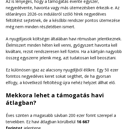
Az is lényeges, hogy a támogatás évente egyszer,
negyedévente, havonta vagy más ütemezésben érkezik-e. Az
időarányos 2026-os indulásról szóló hírek negyedéves
feltöltést sejtetnek, de a későbbi rendszer pontos ütemezése
még nem minden részletében ismert.
A nyugdíjasok költségei általában havi ritmusban jelentkeznek.
Élelmiszert minden héten kell venni, gyógyszert havonta kell
kiváltani, rezsit rendszeresen kell fizetni. Ha a kártyán nagyobb
összeg egyszerre jelenik meg, azt tudatosan kell beosztani.
Ez különösen igaz az alacsony nyugdíjból élőkre. Egy 50 ezer
forintos negyedéves keret sokat segíthet, de ha gyorsan
elfogy, a következő feltöltésig újra nehéz helyzet állhat elő.
Mekkora lehet a támogatás havi
átlagban?
Éves szinten a magasabb sávban 200 ezer forint szerepel a
tervekben. Ez havi átlagban körülbelül
16 667
forintot
jelentene.