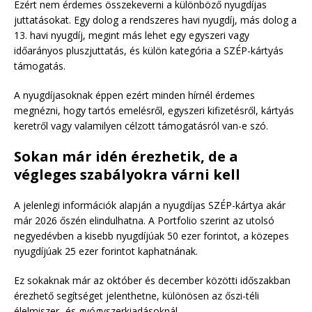
Ezért nem érdemes összekeverni a különböző nyugdíjas
juttatásokat. Egy dolog a rendszeres havi nyugdíj, más dolog a
13. havi nyugdíj, megint más lehet egy egyszeri vagy
időarányos pluszjuttatás, és külön kategória a SZÉP-kártyás
támogatás.
A nyugdíjasoknak éppen ezért minden hírnél érdemes
megnézni, hogy tartós emelésről, egyszeri kifizetésről, kártyás
keretről vagy valamilyen célzott támogatásról van-e szó.
Sokan már idén érezhetik, de a
végleges szabályokra várni kell
A jelenlegi információk alapján a nyugdíjas SZÉP-kártya akár
már 2026 őszén elindulhatna. A Portfolio szerint az utolsó
negyedévben a kisebb nyugdíjúak 50 ezer forintot, a közepes
nyugdíjúak 25 ezer forintot kaphatnának.
Ez sokaknak már az október és december közötti időszakban
érezhető segítséget jelenthetne, különösen az őszi-téli
élelmiszer- és gyógyszerkiadásoknál.