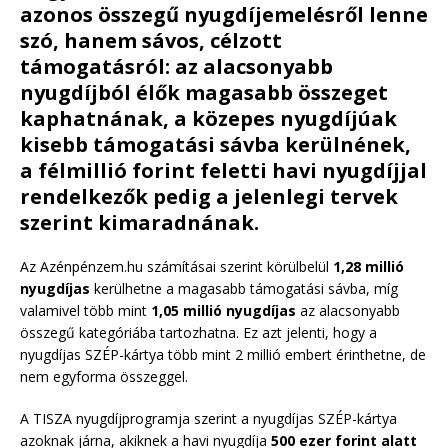
azonos összegű nyugdíjemelésről lenne
szó, hanem sávos, célzott
támogatásról: az alacsonyabb
nyugdíjból élők magasabb összeget
kaphatnának, a közepes nyugdíjúak
kisebb támogatási sávba kerülnének,
a félmillió forint feletti havi nyugdíjjal
rendelkezők pedig a jelenlegi tervek
szerint kimaradnának.
Az Azénpénzem.hu számításai szerint körülbelül
1,28 millió
nyugdíjas
kerülhetne a magasabb támogatási sávba, míg
valamivel több mint
1,05 millió nyugdíjas
az alacsonyabb
összegű kategóriába tartozhatna. Ez azt jelenti, hogy a
nyugdíjas SZÉP-kártya több mint 2 millió embert érinthetne, de
nem egyforma összeggel.
A TISZA nyugdíjprogramja szerint a nyugdíjas SZÉP-kártya
azoknak járna, akiknek a havi nyugdíja
500 ezer forint alatt