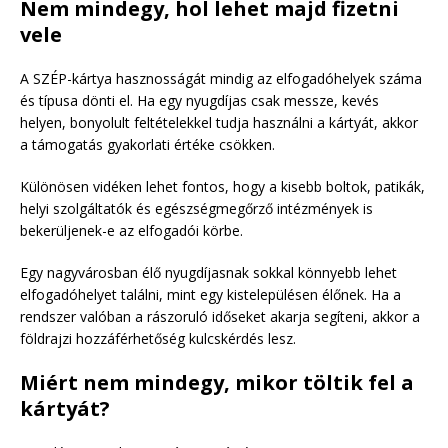
Nem mindegy, hol lehet majd fizetni
vele
A SZÉP-kártya hasznosságát mindig az elfogadóhelyek száma
és típusa dönti el. Ha egy nyugdíjas csak messze, kevés
helyen, bonyolult feltételekkel tudja használni a kártyát, akkor
a támogatás gyakorlati értéke csökken.
Különösen vidéken lehet fontos, hogy a kisebb boltok, patikák,
helyi szolgáltatók és egészségmegőrző intézmények is
bekerüljenek-e az elfogadói körbe.
Egy nagyvárosban élő nyugdíjasnak sokkal könnyebb lehet
elfogadóhelyet találni, mint egy kistelepülésen élőnek. Ha a
rendszer valóban a rászoruló időseket akarja segíteni, akkor a
földrajzi hozzáférhetőség kulcskérdés lesz.
Miért nem mindegy, mikor töltik fel a
kártyát?