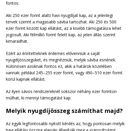
fontos.
Aki 250 ezer forint alatti havi nyugdíjat kap, az a jelenlegi
tervek szerint a magasabb sávba tartozhat. Aki 250 és 500
ezer forint között kap ellátást, az a kisebb támogatásra lehet
jogosult. Aki félmillió forint felett kap, az jelen állás szerint
kimaradhat.
Ezért az érintetteknek érdemes elővenniük a saját
nyugdíjösszegüket, és megnézniük, melyik sávba esnének.
Különösen azoknak fontos ez, akik a határok közelében
vannak: például 245–255 ezer forint, vagy 490–510 ezer forint
körül kapnak ellátást.
Az ilyen sávos rendszereknél sokszor néhány ezer forinton
múlhat, ki mennyi támogatást kap.
Melyik nyugdíjösszeg számíthat majd?
Az egyik legfontosabb nyitott kérdés az, hogy pontosan melyik
havi ellátási összeg alapján állapítják meg a jogosultságot.