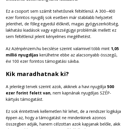
Ez a csoport sem számít tehetősnek feltétlenül. A 300–400
ezer forintos nyugdíj sok esetben már stabilabb helyzetet
jelenthet, de főleg egyedül élőknél, magas gyógyszerköltség,
lakhatási kiadások vagy egészségügyi problémák mellett ez
sem feltétlenül jelent kényelmes megélhetést.
Az Azénpénzem.hu becslése szerint valamivel több mint
1,05
millió nyugdíjas
kerülhetne ebbe az alacsonyabb összegű,
évi 100 ezer forintos támogatási sávba.
Kik maradhatnak ki?
A jelenlegi tervek szerint azok, akiknek a havi nyugdíja
500
ezer forint felett van
, nem kapnának nyugdíjas SZÉP-
kártyás támogatást.
Ez sok érintettnek kellemetlen hír lehet, de a rendszer logikája
éppen az, hogy a támogatást ne mindenkinek azonos
összegben adják, hanem célzottan azok kapjanak belőle, akik