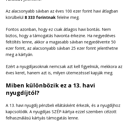
Az alacsonyabb sávban az éves 100 ezer forint havi átlagban
körülbelül
8 333 forintnak
felelne meg.
Fontos azonban, hogy ez csak átlagos havi bontás. Nem
biztos, hogy a támogatás havonta érkezne. Ha negyedéves
feltöltés lenne, akkor a magasabb sávban negyedévente 50
ezer forint, az alacsonyabb sávban 25 ezer forint jelenthetne
meg a kártyán.
Ezért a nyugdíjasoknak nemcsak azt kell figyelniük, mekkora az
éves keret, hanem azt is, milyen ütemezéssel kapják meg.
Miben különbözik ez a 13. havi
nyugdíjtól?
A 13. havi nyugdíj pénzbeli ellátásként érkezik, és a nyugdíjhoz
kapcsolódik. A nyugdíjas SZÉP-kártya ezzel szemben célzott
felhasználású kártyás támogatás lenne.