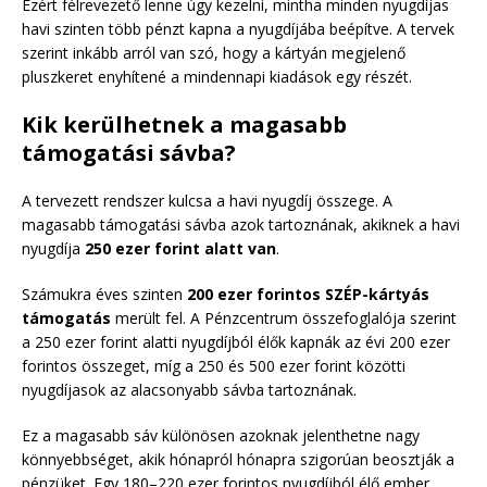
Ezért félrevezető lenne úgy kezelni, mintha minden nyugdíjas
havi szinten több pénzt kapna a nyugdíjába beépítve. A tervek
szerint inkább arról van szó, hogy a kártyán megjelenő
pluszkeret enyhítené a mindennapi kiadások egy részét.
Kik kerülhetnek a magasabb
támogatási sávba?
A tervezett rendszer kulcsa a havi nyugdíj összege. A
magasabb támogatási sávba azok tartoznának, akiknek a havi
nyugdíja
250 ezer forint alatt van
.
Számukra éves szinten
200 ezer forintos SZÉP-kártyás
támogatás
merült fel. A Pénzcentrum összefoglalója szerint
a 250 ezer forint alatti nyugdíjból élők kapnák az évi 200 ezer
forintos összeget, míg a 250 és 500 ezer forint közötti
nyugdíjasok az alacsonyabb sávba tartoznának.
Ez a magasabb sáv különösen azoknak jelenthetne nagy
könnyebbséget, akik hónapról hónapra szigorúan beosztják a
pénzüket. Egy 180–220 ezer forintos nyugdíjból élő ember