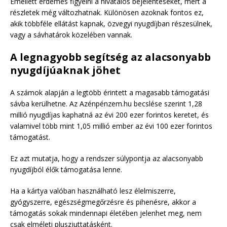
Emellett érdemes figyelni a hivatalos bejelentéseket, mert a
részletek még változhatnak. Különösen azoknak fontos ez,
akik többféle ellátást kapnak, özvegyi nyugdíjban részesülnek,
vagy a sávhatárok közelében vannak.
A legnagyobb segítség az alacsonyabb
nyugdíjúaknak jöhet
A számok alapján a legtöbb érintett a magasabb támogatási
sávba kerülhetne. Az Azénpénzem.hu becslése szerint 1,28
millió nyugdíjas kaphatná az évi 200 ezer forintos keretet, és
valamivel több mint 1,05 millió ember az évi 100 ezer forintos
támogatást.
Ez azt mutatja, hogy a rendszer súlypontja az alacsonyabb
nyugdíjból élők támogatása lenne.
Ha a kártya valóban használható lesz élelmiszerre,
gyógyszerre, egészségmegőrzésre és pihenésre, akkor a
támogatás sokak mindennapi életében jelenhet meg, nem
csak elméleti pluszjuttatásként.