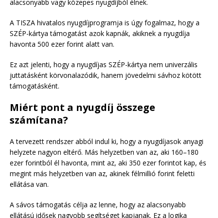
alacsonyabb vagy közepes nyugdíjból élnek.
A TISZA hivatalos nyugdíjprogramja is úgy fogalmaz, hogy a
SZÉP-kártya támogatást azok kapnák, akiknek a nyugdíja
havonta 500 ezer forint alatt van.
Ez azt jelenti, hogy a nyugdíjas SZÉP-kártya nem univerzális
juttatásként körvonalazódik, hanem jövedelmi sávhoz kötött
támogatásként.
Miért pont a nyugdíj összege
számítana?
A tervezett rendszer abból indul ki, hogy a nyugdíjasok anyagi
helyzete nagyon eltérő. Más helyzetben van az, aki 160–180
ezer forintból él havonta, mint az, aki 350 ezer forintot kap, és
megint más helyzetben van az, akinek félmillió forint feletti
ellátása van.
A sávos támogatás célja az lenne, hogy az alacsonyabb
ellátású idősek nagyobb segítséget kapjanak. Ez a logika