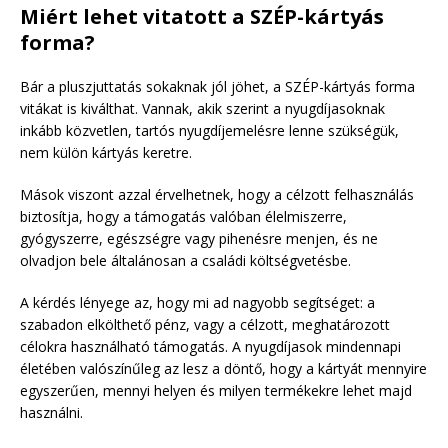
Miért lehet vitatott a SZÉP-kártyás
forma?
Bár a pluszjuttatás sokaknak jól jöhet, a SZÉP-kártyás forma
vitákat is kiválthat. Vannak, akik szerint a nyugdíjasoknak
inkább közvetlen, tartós nyugdíjemelésre lenne szükségük,
nem külön kártyás keretre.
Mások viszont azzal érvelhetnek, hogy a célzott felhasználás
biztosítja, hogy a támogatás valóban élelmiszerre,
gyógyszerre, egészségre vagy pihenésre menjen, és ne
olvadjon bele általánosan a családi költségvetésbe.
A kérdés lényege az, hogy mi ad nagyobb segítséget: a
szabadon elkölthető pénz, vagy a célzott, meghatározott
célokra használható támogatás. A nyugdíjasok mindennapi
életében valószínűleg az lesz a döntő, hogy a kártyát mennyire
egyszerűen, mennyi helyen és milyen termékekre lehet majd
használni.