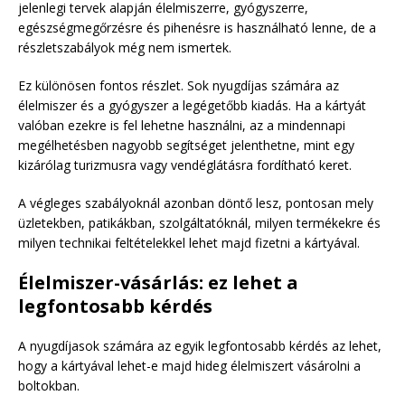
jelenlegi tervek alapján élelmiszerre, gyógyszerre,
egészségmegőrzésre és pihenésre is használható lenne, de a
részletszabályok még nem ismertek.
Ez különösen fontos részlet. Sok nyugdíjas számára az
élelmiszer és a gyógyszer a legégetőbb kiadás. Ha a kártyát
valóban ezekre is fel lehetne használni, az a mindennapi
megélhetésben nagyobb segítséget jelenthetne, mint egy
kizárólag turizmusra vagy vendéglátásra fordítható keret.
A végleges szabályoknál azonban döntő lesz, pontosan mely
üzletekben, patikákban, szolgáltatóknál, milyen termékekre és
milyen technikai feltételekkel lehet majd fizetni a kártyával.
Élelmiszer-vásárlás: ez lehet a
legfontosabb kérdés
A nyugdíjasok számára az egyik legfontosabb kérdés az lehet,
hogy a kártyával lehet-e majd hideg élelmiszert vásárolni a
boltokban.