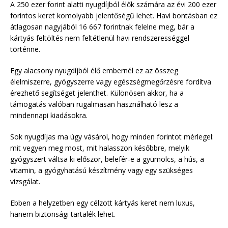
A 250 ezer forint alatti nyugdíjból élők számára az évi 200 ezer
forintos keret komolyabb jelentőségű lehet. Havi bontásban ez
átlagosan nagyjából 16 667 forintnak felelne meg, bár a
kártyás feltöltés nem feltétlenül havi rendszerességgel
történne.
Egy alacsony nyugdíjból élő embernél ez az összeg
élelmiszerre, gyógyszerre vagy egészségmegőrzésre fordítva
érezhető segítséget jelenthet. Különösen akkor, ha a
támogatás valóban rugalmasan használható lesz a
mindennapi kiadásokra.
Sok nyugdíjas ma úgy vásárol, hogy minden forintot mérlegel:
mit vegyen meg most, mit halasszon későbbre, melyik
gyógyszert váltsa ki először, belefér-e a gyümölcs, a hús, a
vitamin, a gyógyhatású készítmény vagy egy szükséges
vizsgálat.
Ebben a helyzetben egy célzott kártyás keret nem luxus,
hanem biztonsági tartalék lehet.