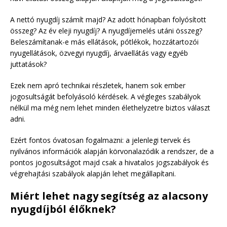
A nettó nyugdíj számít majd? Az adott hónapban folyósított
összeg? Az év eleji nyugdíj? A nyugdíjemelés utáni összeg?
Beleszámítanak-e más ellátások, pótlékok, hozzátartozói
nyugellátások, özvegyi nyugdíj, árvaellátás vagy egyéb
juttatások?
Ezek nem apró technikai részletek, hanem sok ember
jogosultságát befolyásoló kérdések. A végleges szabályok
nélkül ma még nem lehet minden élethelyzetre biztos választ
adni.
Ezért fontos óvatosan fogalmazni: a jelenlegi tervek és
nyilvános információk alapján körvonalazódik a rendszer, de a
pontos jogosultságot majd csak a hivatalos jogszabályok és
végrehajtási szabályok alapján lehet megállapítani.
Miért lehet nagy segítség az alacsony
nyugdíjból élőknek?