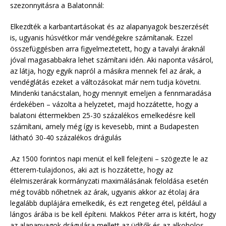
szezonnyitásra a Balatonnál:
Elkezdték a karbantartásokat és az alapanyagok beszerzését
is, ugyanis húsvétkor már vendégekre számítanak. Ezzel
összefüggésben arra figyelmeztetett, hogy a tavalyi áraknál
jóval magasabbakra lehet számítani idén. Aki naponta vásárol,
az látja, hogy egyik napról a másikra mennek fel az árak, a
vendéglátás ezeket a változásokat már nem tudja követni.
Mindenki tanácstalan, hogy mennyit emeljen a fennmaradása
érdekében – vázolta a helyzetet, majd hozzátette, hogy a
balatoni éttermekben 25-30 százalékos emelkedésre kell
számítani, amely még így is kevesebb, mint a Budapesten
látható 30-40 százalékos drágulás
.Az 1500 forintos napi menüt el kell felejteni – szögezte le az
étterem-tulajdonos, aki azt is hozzátette, hogy az
élelmiszerárak kormányzati maximálásának feloldása esetén
még tovább nőhetnek az árak, ugyanis akkor az étolaj ára
legalább duplájára emelkedik, és ezt rengeteg étel, például a
lángos árába is be kell építeni. Makkos Péter arra is kitért, hogy
az alapanyagok drágulása mellett az üdítők és az alkoholos