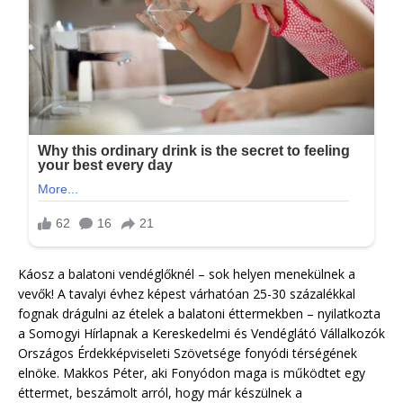
Káosz a balatoni vendéglőknél – sok helyen menekülnek a
vevők! A tavalyi évhez képest várhatóan 25-30 százalékkal
fognak drágulni az ételek a balatoni éttermekben – nyilatkozta
a Somogyi Hírlapnak a Kereskedelmi és Vendéglátó Vállalkozók
Országos Érdekképviseleti Szövetsége fonyódi térségének
elnöke. Makkos Péter, aki Fonyódon maga is működtet egy
éttermet, beszámolt arról, hogy már készülnek a