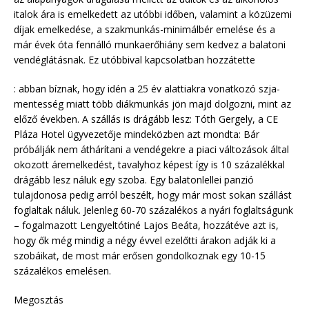
italok ára is emelkedett az utóbbi időben, valamint a közüzemi
díjak emelkedése, a szakmunkás-minimálbér emelése és a
már évek óta fennálló munkaerőhiány sem kedvez a balatoni
vendéglátásnak. Ez utóbbival kapcsolatban hozzátette
: abban bíznak, hogy idén a 25 év alattiakra vonatkozó szja-
mentesség miatt több diákmunkás jön majd dolgozni, mint az
előző években. A szállás is drágább lesz: Tóth Gergely, a CE
Pláza Hotel ügyvezetője mindeközben azt mondta: Bár
próbálják nem áthárítani a vendégekre a piaci változások által
okozott áremelkedést, tavalyhoz képest így is 10 százalékkal
drágább lesz náluk egy szoba. Egy balatonlellei panzió
tulajdonosa pedig arról beszélt, hogy már most sokan szállást
foglaltak náluk. Jelenleg 60-70 százalékos a nyári foglaltságunk
– fogalmazott Lengyeltótiné Lajos Beáta, hozzátéve azt is,
hogy ők még mindig a négy évvel ezelőtti árakon adják ki a
szobáikat, de most már erősen gondolkoznak egy 10-15
százalékos emelésen.
Megosztás