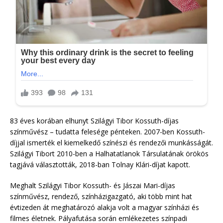
83 éves korában elhunyt Szilágyi Tibor Kossuth-díjas
színművész – tudatta felesége pénteken. 2007-ben Kossuth-
díjjal ismerték el kiemelkedő színészi és rendezői munkásságát.
Szilágyi Tibort 2010-ben a Halhatatlanok Társulatának örökös
tagjává választották, 2018-ban Tolnay Klári-díjat kapott.
Meghalt Szilágyi Tibor Kossuth- és Jászai Mari-díjas
színművész, rendező, színházigazgató, aki több mint hat
évtizeden át meghatározó alakja volt a magyar színházi és
filmes életnek. Pályafutása során emlékezetes színpadi