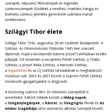
szerepek, népszerű filmszerepek és legendás
szinkronszerepek fűződtek a nevéhez, markáns hangja és
kivételes színészi jelenléte generációk számára marad
emlékezetes.
Szilágyi Tibor élete
Szilágyi Tibor 1942. augusztus 28-án született Budapesten. A
Színház- és Filmművészeti Főiskolán 1965-ben szerzett
diplomát, majd a kecskeméti Katona József Színházban kezdte
pályáját. Ezt követően a veszprémi Petőfi Színház, a Thália
Színház, a József Attila Színház, a Nemzeti Színház,
a
Vígszínház
és az Új Színház társulatának is meghatározó
művésze volt. 2003 és 2007 között a Soproni Petőfi Színház
művészeti igazgatójaként is dolgozott.
A közönség számos film- és televíziós szerepéből is
ismerhette. Feltűnt többek között a
Hideg napok
,
a
Szegénylegények
, a
Kántor
, az
Üvegtigris
-filmek és
Az
ember tragédiája
című animációs alkotás szereplői között.