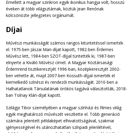
Emellett a magyar szinkron egyik ikonikus hangja volt, hosszú
éveken át több világsztárnak, köztük Jean Renónak
kölcsönözte jellegzetes orgánumát.
Díjai
Művészi munkásságát számos rangos kitüntetéssel ismerték
el. 1975-ben Jászai Mari-díjat kapott, 1982-ben Érdemes
Művész lett, 1984-ben SZOT-díjjal tüntették ki, 1987-ben
elnyerte a Kiváló Művész címet. A Magyar Köztársasági
Érdemrend tisztikeresztjét 1996-ban, középkeresztjét 2002-
ben vehette át, majd 2007-ben Kossuth-díjjal ismerték el
kiemelkedő színészi és rendezői munkásságát. 2010-ben a
Halhatatlanok Társulatának örökös tagjává választották, 2018-
ban Tolnay Klári-díjat kapott.
Szilágyi Tibor személyében a magyar színházi és filmes világ
egyik meghatározó művészét veszítette el. Több generáció
számára jelentett példaképet elhivatottságával, szakmai
igényességével és utánozhatatlan színpadi jelenlétével,