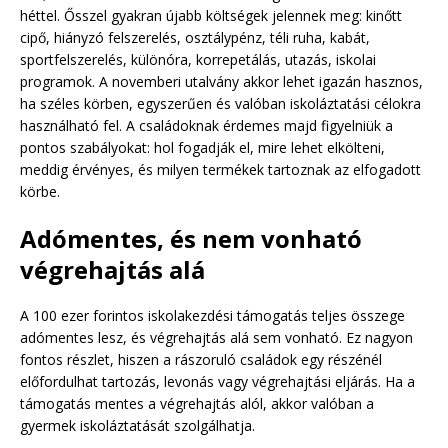
héttel. Ősszel gyakran újabb költségek jelennek meg: kinőtt
cipő, hiányzó felszerelés, osztálypénz, téli ruha, kabát,
sportfelszerelés, különóra, korrepetálás, utazás, iskolai
programok. A novemberi utalvány akkor lehet igazán hasznos,
ha széles körben, egyszerűen és valóban iskoláztatási célokra
használható fel. A családoknak érdemes majd figyelniük a
pontos szabályokat: hol fogadják el, mire lehet elkölteni,
meddig érvényes, és milyen termékek tartoznak az elfogadott
körbe.
Adómentes, és nem vonható
végrehajtás alá
A 100 ezer forintos iskolakezdési támogatás teljes összege
adómentes lesz, és végrehajtás alá sem vonható. Ez nagyon
fontos részlet, hiszen a rászoruló családok egy részénél
előfordulhat tartozás, levonás vagy végrehajtási eljárás. Ha a
támogatás mentes a végrehajtás alól, akkor valóban a
gyermek iskoláztatását szolgálhatja.