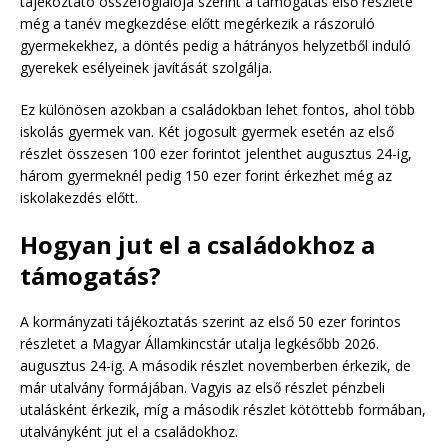
tájékoztató összefoglalója szerint a támogatás első részlete
még a tanév megkezdése előtt megérkezik a rászoruló
gyermekekhez, a döntés pedig a hátrányos helyzetből induló
gyerekek esélyeinek javítását szolgálja.
Ez különösen azokban a családokban lehet fontos, ahol több
iskolás gyermek van. Két jogosult gyermek esetén az első
részlet összesen 100 ezer forintot jelenthet augusztus 24-ig,
három gyermeknél pedig 150 ezer forint érkezhet még az
iskolakezdés előtt.
Hogyan jut el a családokhoz a
támogatás?
A kormányzati tájékoztatás szerint az első 50 ezer forintos
részletet a Magyar Államkincstár utalja legkésőbb 2026.
augusztus 24-ig. A második részlet novemberben érkezik, de
már utalvány formájában. Vagyis az első részlet pénzbeli
utalásként érkezik, míg a második részlet kötöttebb formában,
utalványként jut el a családokhoz.