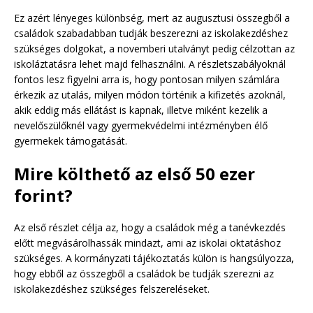
Ez azért lényeges különbség, mert az augusztusi összegből a
családok szabadabban tudják beszerezni az iskolakezdéshez
szükséges dolgokat, a novemberi utalványt pedig célzottan az
iskoláztatásra lehet majd felhasználni. A részletszabályoknál
fontos lesz figyelni arra is, hogy pontosan milyen számlára
érkezik az utalás, milyen módon történik a kifizetés azoknál,
akik eddig más ellátást is kapnak, illetve miként kezelik a
nevelőszülőknél vagy gyermekvédelmi intézményben élő
gyermekek támogatását.
Mire költhető az első 50 ezer
forint?
Az első részlet célja az, hogy a családok még a tanévkezdés
előtt megvásárolhassák mindazt, ami az iskolai oktatáshoz
szükséges. A kormányzati tájékoztatás külön is hangsúlyozza,
hogy ebből az összegből a családok be tudják szerezni az
iskolakezdéshez szükséges felszereléseket.