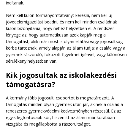
indítanak.
Nem kell külön formanyomtatványt keresni, nem kell új
jövedelemigazolást beadni, és nem kell minden családnak
külön bizonyítania, hogy nehéz helyzetben él. A rendszer
lényege az, hogy automatikusan azok kapják meg a
támogatást, akik már most is olyan ellátási vagy jogosultsági
körbe tartoznak, amely alapján az állam tudja: a család vagy a
gyermek rászoruló, fokozott figyelmet igényel, vagy különösen
sérülékeny helyzetben van.
Kik jogosultak az iskolakezdési
támogatásra?
A kormány több jogosulti csoportot is meghatározott. A
támogatás minden olyan gyermek után jár, akinek a családja
rendszeres gyermekvédelmi kedvezményben részesül. Ez az
egyik legfontosabb kör, hiszen itt az állam már korábban
vizsgálta és megállapította a rászorultságot.