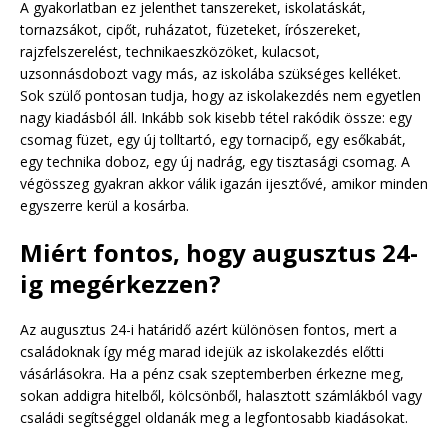
A gyakorlatban ez jelenthet tanszereket, iskolatáskát,
tornazsákot, cipőt, ruházatot, füzeteket, írószereket,
rajzfelszerelést, technikaeszközöket, kulacsot,
uzsonnásdobozt vagy más, az iskolába szükséges kelléket.
Sok szülő pontosan tudja, hogy az iskolakezdés nem egyetlen
nagy kiadásból áll. Inkább sok kisebb tétel rakódik össze: egy
csomag füzet, egy új tolltartó, egy tornacipő, egy esőkabát,
egy technika doboz, egy új nadrág, egy tisztasági csomag. A
végösszeg gyakran akkor válik igazán ijesztővé, amikor minden
egyszerre kerül a kosárba.
Miért fontos, hogy augusztus 24-
ig megérkezzen?
Az augusztus 24-i határidő azért különösen fontos, mert a
családoknak így még marad idejük az iskolakezdés előtti
vásárlásokra. Ha a pénz csak szeptemberben érkezne meg,
sokan addigra hitelből, kölcsönből, halasztott számlákból vagy
családi segítséggel oldanák meg a legfontosabb kiadásokat.