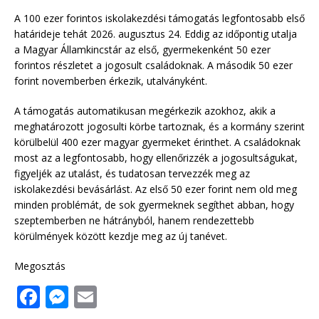
A 100 ezer forintos iskolakezdési támogatás legfontosabb első
határideje tehát 2026. augusztus 24. Eddig az időpontig utalja
a Magyar Államkincstár az első, gyermekenként 50 ezer
forintos részletet a jogosult családoknak. A második 50 ezer
forint novemberben érkezik, utalványként.
A támogatás automatikusan megérkezik azokhoz, akik a
meghatározott jogosulti körbe tartoznak, és a kormány szerint
körülbelül 400 ezer magyar gyermeket érinthet. A családoknak
most az a legfontosabb, hogy ellenőrizzék a jogosultságukat,
figyeljék az utalást, és tudatosan tervezzék meg az
iskolakezdési bevásárlást. Az első 50 ezer forint nem old meg
minden problémát, de sok gyermeknek segíthet abban, hogy
szeptemberben ne hátrányból, hanem rendezettebb
körülmények között kezdje meg az új tanévet.
Megosztás
F
M
E