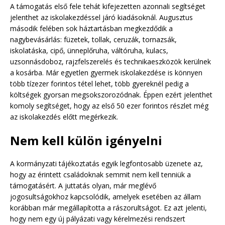
A támogatás első fele tehát kifejezetten azonnali segítséget
jelenthet az iskolakezdéssel járó kiadásoknál. Augusztus
második felében sok háztartásban megkezdődik a
nagybevásárlás: füzetek, tollak, ceruzák, tornazsák,
iskolatáska, cipő, ünneplőruha, váltóruha, kulacs,
uzsonnásdoboz, rajzfelszerelés és technikaeszközök kerülnek
a kosárba. Már egyetlen gyermek iskolakezdése is könnyen
több tízezer forintos tétel lehet, több gyereknél pedig a
költségek gyorsan megsokszorozódnak. Éppen ezért jelenthet
komoly segítséget, hogy az első 50 ezer forintos részlet még
az iskolakezdés előtt megérkezik.
Nem kell külön igényelni
A kormányzati tájékoztatás egyik legfontosabb üzenete az,
hogy az érintett családoknak semmit nem kell tenniük a
támogatásért. A juttatás olyan, már meglévő
jogosultságokhoz kapcsolódik, amelyek esetében az állam
korábban már megállapította a rászorultságot. Ez azt jelenti,
hogy nem egy új pályázati vagy kérelmezési rendszert