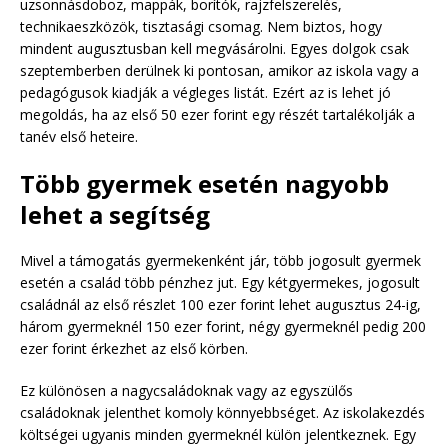
uzsonnásdoboz, mappák, borítók, rajzfelszerelés,
technikaeszközök, tisztasági csomag. Nem biztos, hogy
mindent augusztusban kell megvásárolni. Egyes dolgok csak
szeptemberben derülnek ki pontosan, amikor az iskola vagy a
pedagógusok kiadják a végleges listát. Ezért az is lehet jó
megoldás, ha az első 50 ezer forint egy részét tartalékolják a
tanév első heteire.
Több gyermek esetén nagyobb
lehet a segítség
Mivel a támogatás gyermekenként jár, több jogosult gyermek
esetén a család több pénzhez jut. Egy kétgyermekes, jogosult
családnál az első részlet 100 ezer forint lehet augusztus 24-ig,
három gyermeknél 150 ezer forint, négy gyermeknél pedig 200
ezer forint érkezhet az első körben.
Ez különösen a nagycsaládoknak vagy az egyszülős
családoknak jelenthet komoly könnyebbséget. Az iskolakezdés
költségei ugyanis minden gyermeknél külön jelentkeznek. Egy