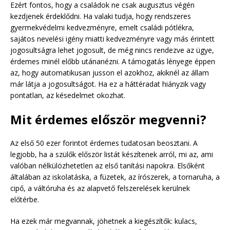
Ezért fontos, hogy a családok ne csak augusztus végén
kezdjenek érdeklődni. Ha valaki tudja, hogy rendszeres
gyermekvédelmi kedvezményre, emelt családi pótlékra,
sajátos nevelési igény miatti kedvezményre vagy más érintett
jogosultságra lehet jogosult, de még nincs rendezve az ügye,
érdemes minél előbb utánanézni. A támogatás lényege éppen
az, hogy automatikusan jusson el azokhoz, akiknél az állam
már látja a jogosultságot. Ha ez a háttéradat hiányzik vagy
pontatlan, az késedelmet okozhat.
Mit érdemes először megvenni?
Az első 50 ezer forintot érdemes tudatosan beosztani. A
legjobb, ha a szülők először listát készítenek arról, mi az, ami
valóban nélkülözhetetlen az első tanítási napokra. Elsőként
általában az iskolatáska, a füzetek, az írószerek, a tornaruha, a
cipő, a váltóruha és az alapvető felszerelések kerülnek
előtérbe.
Ha ezek már megvannak, jöhetnek a kiegészítők: kulacs,