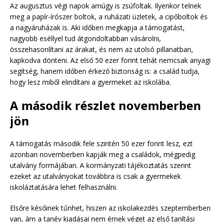
Az augusztus végi napok amúgy is zsúfoltak. Ilyenkor telnek
meg a papír-írószer boltok, a ruházati üzletek, a cipőboltok és
a nagyáruházak is. Aki időben megkapja a támogatást,
nagyobb eséllyel tud átgondoltabban vásárolni,
összehasonlítani az árakat, és nem az utolsó pillanatban,
kapkodva dönteni. Az első 50 ezer forint tehát nemcsak anyagi
segítség, hanem időben érkező biztonság is: a család tudja,
hogy lesz miből elindítani a gyermeket az iskolába.
A második részlet novemberben
jön
A támogatás második fele szintén 50 ezer forint lesz, ezt
azonban novemberben kapják meg a családok, mégpedig
utalvány formájában. A kormányzati tájékoztatás szerint
ezeket az utalványokat továbbra is csak a gyermekek
iskoláztatására lehet felhasználni.
Elsőre későinek tűnhet, hiszen az iskolakezdés szeptemberben
van, ám a tanév kiadásai nem érnek véget az első tanítási