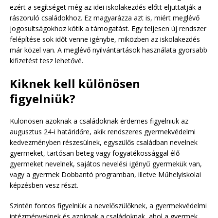
ezért a segítséget még az idei iskolakezdés előtt eljuttatják a
rászoruló családokhoz. Ez magyarázza azt is, miért meglévő
jogosultságokhoz kötik a támogatást. Egy teljesen új rendszer
felépítése sok időt venne igénybe, miközben az iskolakezdés
már közel van. A meglévő nyilvántartások használata gyorsabb
kifizetést tesz lehetővé.
Kiknek kell különösen
figyelniük?
Különösen azoknak a családoknak érdemes figyelniük az
augusztus 24-i határidőre, akik rendszeres gyermekvédelmi
kedvezményben részesülnek, egyszülős családban nevelnek
gyermeket, tartósan beteg vagy fogyatékossággal élő
gyermeket nevelnek, sajátos nevelési igényű gyermekük van,
vagy a gyermek Dobbantó programban, illetve Műhelyiskolai
képzésben vesz részt.
Szintén fontos figyelniük a nevelőszülőknek, a gyermekvédelmi
intézményeknek és azoknak a családoknak, ahol a gyermek