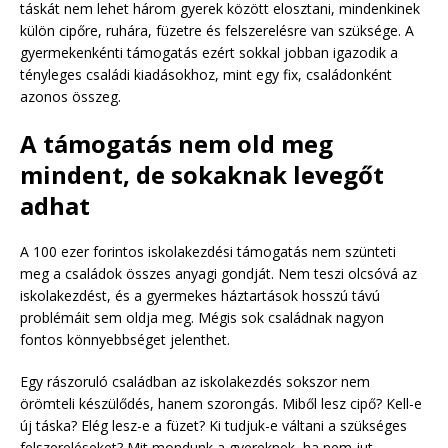
táskát nem lehet három gyerek között elosztani, mindenkinek
külön cipőre, ruhára, füzetre és felszerelésre van szüksége. A
gyermekenkénti támogatás ezért sokkal jobban igazodik a
tényleges családi kiadásokhoz, mint egy fix, családonként
azonos összeg.
A támogatás nem old meg
mindent, de sokaknak levegőt
adhat
A 100 ezer forintos iskolakezdési támogatás nem szünteti
meg a családok összes anyagi gondját. Nem teszi olcsóvá az
iskolakezdést, és a gyermekes háztartások hosszú távú
problémáit sem oldja meg. Mégis sok családnak nagyon
fontos könnyebbséget jelenthet.
Egy rászoruló családban az iskolakezdés sokszor nem
örömteli készülődés, hanem szorongás. Miből lesz cipő? Kell-e
új táska? Elég lesz-e a füzet? Ki tudjuk-e váltani a szükséges
felszereléseket? Mit mondunk a gyereknek, ha nem jut