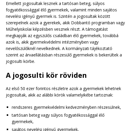
Emellett jogosultak lesznek a tartósan beteg, súlyos
fogyatékossággal élő gyermekek, valamint minden sajátos
nevelési igényű gyermek is. Szintén a jogosultak között
szerepelnek azok a gyerekek, akik Dobbantó programban vagy
Műhelyiskolai képzésben vesznek részt. A támogatást
megkapják az egyszülős családban élő gyermekek, továbbá
azok is, akik gyermekvédelmi intézményben vagy
nevelőszülőknél nevelkednek. A kormányzati tájékoztató
szerint az árvaellátásban részesülő gyermekek is bekerültek a
jogosulti körbe.
A jogosulti kör röviden
Az első 50 ezer forintos részletre azok a gyermekek lehetnek
jogosultak, akik az alábbi körök valamelyikébe tartoznak:
rendszeres gyermekvédelmi kedvezményben részesülnek,
tartósan beteg vagy súlyos fogyatékossággal élő
gyermekek,
sajátos nevelési igényű gyermekek,