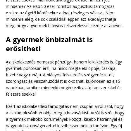
mindenre? Az első 50 ezer forintos augusztusi támogatás
ezekre az égető kérdésekre adhat részleges választ. Nem
mindenre elég, de sok családnál éppen azt akadályozhatja
meg, hogy a gyermek hiányos felszereléssel kezdje a tanévet.
A gyermek önbizalmát is
erősítheti
Az iskolakezdés nemcsak pénzügyi, hanem lelki kérdés is. Egy
gyermek pontosan érzi, ha nincs megfelelő cipője, táskája,
füzete vagy ruhája. A hiányos felszerelés szégyenérzetet,
szorongást és visszahúzódást is okozhat, különösen az első
napokban, amikor mindenki megérkezik az új tanszerekkel és
felszerelésekkel.
Ezért az iskolakezdési támogatás nem csupán arról szól, hogy
a család olcsóbban oldja meg a bevásárlást. Arról is szól, hogy
a gyermek méltóbb körülmények között, kisebb hátránnyal és
nagyobb biztonságérzettel kezdhessen bele a tanévbe. Egy új