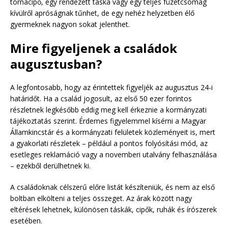
tornacipő, egy rendezett táska vagy egy teljes füzetcsomag
kívülről apróságnak tűnhet, de egy nehéz helyzetben élő
gyermeknek nagyon sokat jelenthet.
Mire figyeljenek a családok
augusztusban?
A legfontosabb, hogy az érintettek figyeljék az augusztus 24-i
határidőt. Ha a család jogosult, az első 50 ezer forintos
részletnek legkésőbb eddig meg kell érkeznie a kormányzati
tájékoztatás szerint. Érdemes figyelemmel kísérni a Magyar
Államkincstár és a kormányzati felületek közleményeit is, mert
a gyakorlati részletek – például a pontos folyósítási mód, az
esetleges reklamáció vagy a novemberi utalvány felhasználása
– ezekből derülhetnek ki.
A családoknak célszerű előre listát készíteniük, és nem az első
boltban elkölteni a teljes összeget. Az árak között nagy
eltérések lehetnek, különösen táskák, cipők, ruhák és írószerek
esetében.