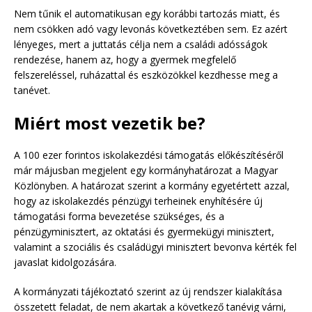
Nem tűnik el automatikusan egy korábbi tartozás miatt, és
nem csökken adó vagy levonás következtében sem. Ez azért
lényeges, mert a juttatás célja nem a családi adósságok
rendezése, hanem az, hogy a gyermek megfelelő
felszereléssel, ruházattal és eszközökkel kezdhesse meg a
tanévet.
Miért most vezetik be?
A 100 ezer forintos iskolakezdési támogatás előkészítéséről
már májusban megjelent egy kormányhatározat a Magyar
Közlönyben. A határozat szerint a kormány egyetértett azzal,
hogy az iskolakezdés pénzügyi terheinek enyhítésére új
támogatási forma bevezetése szükséges, és a
pénzügyminisztert, az oktatási és gyermekügyi minisztert,
valamint a szociális és családügyi minisztert bevonva kérték fel
javaslat kidolgozására.
A kormányzati tájékoztató szerint az új rendszer kialakítása
összetett feladat, de nem akartak a következő tanévig várni,