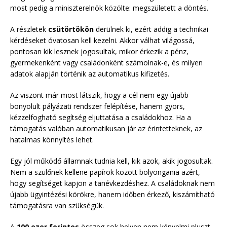
most pedig a miniszterelnök közölte: megszületett a döntés.
A részletek
csütörtökön
derülnek ki, ezért addig a technikai
kérdéseket óvatosan kell kezelni. Akkor válhat világossá,
pontosan kik lesznek jogosultak, mikor érkezik a pénz,
gyermekenként vagy családonként számolnak-e, és milyen
adatok alapján történik az automatikus kifizetés.
Az viszont már most látszik, hogy a cél nem egy újabb
bonyolult pályázati rendszer felépítése, hanem gyors,
kézzelfogható segítség eljuttatása a családokhoz. Ha a
támogatás valóban automatikusan jár az érintetteknek, az
hatalmas könnyítés lehet.
Egy jól működő államnak tudnia kell, kik azok, akik jogosultak.
Nem a szülőnek kellene papírok között bolyongania azért,
hogy segítséget kapjon a tanévkezdéshez. A családoknak nem
újabb ügyintézési körökre, hanem időben érkező, kiszámítható
támogatásra van szükségük.
A
100 ezer forintos
összeg sok helyen nem kényelmi pluszt