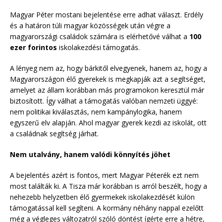
Magyar Péter mostani bejelentése erre adhat választ. Erdély
és a határon túli magyar közösségek után végre a
magyarországi családok számára is elérhetővé válhat a
100
ezer forintos
iskolakezdési támogatás.
A lényeg nem az, hogy bárkitől elvegyenek, hanem az, hogy a
Magyarországon élő gyerekek is megkapják azt a segítséget,
amelyet az állam korábban más programokon keresztül már
biztosított. Így válhat a támogatás valóban nemzeti üggyé:
nem politikai kiválasztás, nem kampánylogika, hanem
egyszerű elv alapján. Ahol magyar gyerek kezdi az iskolát, ott
a családnak segítség járhat.
Nem utalvány, hanem valódi könnyítés jöhet
A bejelentés azért is fontos, mert Magyar Péterék ezt nem
most találták ki. A Tisza már korábban is arról beszélt, hogy a
nehezebb helyzetben élő gyermekek iskolakezdését külön
támogatással kell segíteni. A kormány néhány nappal ezelőtt
még a végleges változatról szóló döntést ígérte erre a hétre,