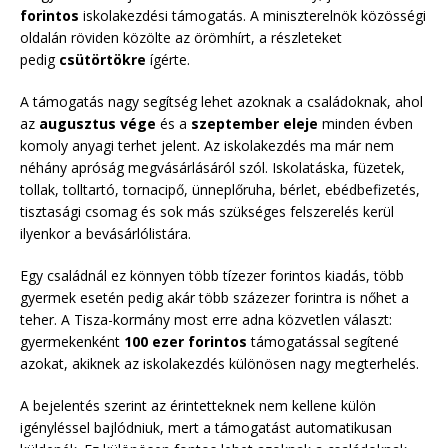
forintos
iskolakezdési támogatás. A miniszterelnök közösségi
oldalán röviden közölte az örömhírt, a részleteket
pedig
csütörtökre
ígérte.
A támogatás nagy segítség lehet azoknak a családoknak, ahol
az
augusztus vége
és a
szeptember eleje
minden évben
komoly anyagi terhet jelent. Az iskolakezdés ma már nem
néhány apróság megvásárlásáról szól. Iskolatáska, füzetek,
tollak, tolltartó, tornacipő, ünneplőruha, bérlet, ebédbefizetés,
tisztasági csomag és sok más szükséges felszerelés kerül
ilyenkor a bevásárlólistára.
Egy családnál ez könnyen több tízezer forintos kiadás, több
gyermek esetén pedig akár több százezer forintra is nőhet a
teher. A Tisza-kormány most erre adna közvetlen választ:
gyermekenként
100 ezer forintos
támogatással segítené
azokat, akiknek az iskolakezdés különösen nagy megterhelés.
A bejelentés szerint az érintetteknek nem kellene külön
igényléssel bajlódniuk, mert a támogatást automatikusan