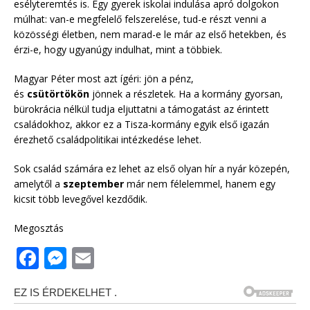
esélyteremtés is. Egy gyerek iskolai indulása apró dolgokon
múlhat: van-e megfelelő felszerelése, tud-e részt venni a
közösségi életben, nem marad-e le már az első hetekben, és
érzi-e, hogy ugyanúgy indulhat, mint a többiek.
Magyar Péter most azt ígéri: jön a pénz,
és
csütörtökön
jönnek a részletek. Ha a kormány gyorsan,
bürokrácia nélkül tudja eljuttatni a támogatást az érintett
családokhoz, akkor ez a Tisza-kormány egyik első igazán
érezhető családpolitikai intézkedése lehet.
Sok család számára ez lehet az első olyan hír a nyár közepén,
amelytől a
szeptember
már nem félelemmel, hanem egy
kicsit több levegővel kezdődik.
Megosztás
F
M
E
a
e
m
c
ss
ai