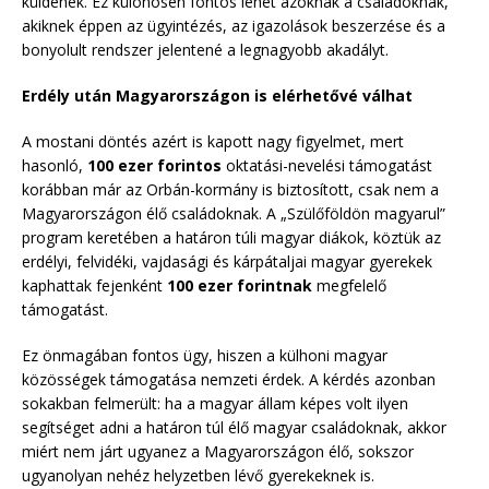
küldenék. Ez különösen fontos lehet azoknak a családoknak,
akiknek éppen az ügyintézés, az igazolások beszerzése és a
bonyolult rendszer jelentené a legnagyobb akadályt.
Erdély után Magyarországon is elérhetővé válhat
A mostani döntés azért is kapott nagy figyelmet, mert
hasonló,
100 ezer forintos
oktatási-nevelési támogatást
korábban már az Orbán-kormány is biztosított, csak nem a
Magyarországon élő családoknak. A „Szülőföldön magyarul”
program keretében a határon túli magyar diákok, köztük az
erdélyi, felvidéki, vajdasági és kárpátaljai magyar gyerekek
kaphattak fejenként
100 ezer forintnak
megfelelő
támogatást.
Ez önmagában fontos ügy, hiszen a külhoni magyar
közösségek támogatása nemzeti érdek. A kérdés azonban
sokakban felmerült: ha a magyar állam képes volt ilyen
segítséget adni a határon túl élő magyar családoknak, akkor
miért nem járt ugyanez a Magyarországon élő, sokszor
ugyanolyan nehéz helyzetben lévő gyerekeknek is.