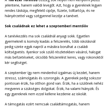
jelentene, hanem valódi levegőt. Azt, hogy a gyereknek legyen
rendes táskája, megfelelő cipője, füzete, tolltartója, és ne
hiányérzettel vagy szégyennel kezdje a tanévet.
Sok családnak ez lehet a szeptemberi mentőöv
A tanévkezdés ma sok családnál anyagi sokk. Egyetlen
gyermeknél is komoly kiadás a felszerelés, több iskolásnál
pedig szinte egyik napról a másikra borulhat a családi
költségvetés. Ilyenkor sok szülő részletekben vásárol, halogat
más befizetéseket, olcsóbb felszerelést keres, vagy rokonoktól
kér segítséget.
A szeptember így nem mindenhol izgalmas új kezdet, hanem
stressz, számolgatás és szorongás. A gyerekek pedig sokszor
pontosan érzik, ha otthon gond van. Érzik, ha a szülőnek nehéz
megvenni a szükséges dolgokat. Érzik, ha valami hiányzik. És
egy gyereknek nem ezzel kellene kezdenie az iskolát.
A támogatás ezért nemcsak családtámogatás, hanem