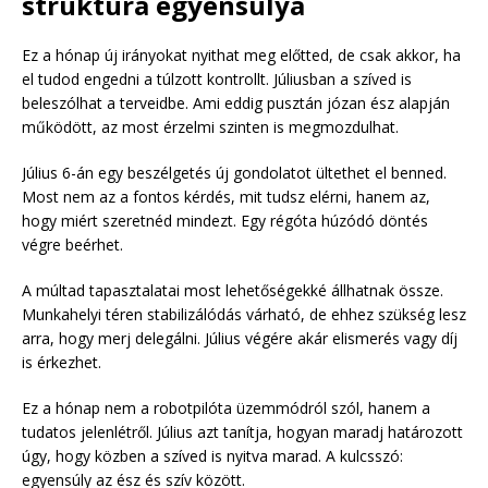
struktúra egyensúlya
Ez a hónap új irányokat nyithat meg előtted, de csak akkor, ha
el tudod engedni a túlzott kontrollt. Júliusban a szíved is
beleszólhat a terveidbe. Ami eddig pusztán józan ész alapján
működött, az most érzelmi szinten is megmozdulhat.
Július 6-án egy beszélgetés új gondolatot ültethet el benned.
Most nem az a fontos kérdés, mit tudsz elérni, hanem az,
hogy miért szeretnéd mindezt. Egy régóta húzódó döntés
végre beérhet.
A múltad tapasztalatai most lehetőségekké állhatnak össze.
Munkahelyi téren stabilizálódás várható, de ehhez szükség lesz
arra, hogy merj delegálni. Július végére akár elismerés vagy díj
is érkezhet.
Ez a hónap nem a robotpilóta üzemmódról szól, hanem a
tudatos jelenlétről. Július azt tanítja, hogyan maradj határozott
úgy, hogy közben a szíved is nyitva marad. A kulcsszó:
egyensúly az ész és szív között.