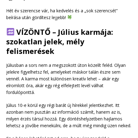
Hét év szerencse vár, ha kedvelés és a „sok szerencsét”
beírása után gördítesz lejjebb!
VÍZÖNTŐ – Július karmája:
szokatlan jelek, mély
felismerések
Júliusban a sors nem a megszokott úton közelít feléd. Olyan
jelekre figyelhetsz fel, amelyeket máskor talán észre sem
vennél. A karma most különösen kreatív lehet – akár egy
elromlott óra, akár egy rég elfelejtett levél válhat
fordulóponttá.
Július 10-e körül egy régi barát új hírekkel jelentkezhet. Itt
azonban nem pusztán az információ számít, hanem az is,
milyen érzés társul hozzá. Egy döntéshelyzetben hajlamos
lehetsz a jövőbe menekülni, de a múlt még mindig üzen neked.