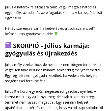
Július a határok felállítására tanít. Végül megtalálhatod az
egyensúlyt az adás és az elfogadás között. A kulcsszó: belső
egyensúly.
Hét év szerencse vár, ha kedvelés és a „sok szerencsét”
beírása után gördítesz lejjebb!
SKORPIÓ – Július karmája:
gyógyulás és újrakezdés
Július mély vizeket hoz, de neked ez nem idegen terep. Most
végre felszínre kerülhet mindaz, amit eddig mélyre temettél.
Egy régi sérelem gyógyulni kezdhet, ha védekezés helyett
megértéssel fordulsz felé.
Július 9-e körül egy erős megérzésed igazolást nyerhet. A
karma most egy ajtót nyit meg, de csak akkor, ha a régi
terheket nem viszed magaddal. Egy szerelmi helyzet
újraíródhat – a kérdés csupán az, hogy valódi kapcsolódásról