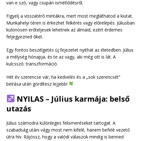
van-e szó, vagy csupán ismétlődésről.
Figyelj a visszatérő mintákra, mert most megláthatod a kiutat.
Munkahelyi téren is érkezhet felkérés vagy előrelépés. Júliusban
különösen erőteljesek lehetnek az álmaid, ezért érdemes
feljegyezned őket.
Egy fontos beszélgetés új fejezetet nyithat az életedben. Július
a mélység hónapja, és te az vagy, aki még ott is lát. A
kulcsszó: transzformáció.
Hét év szerencse vár, ha kedvelés és a „sok szerencsét”
beírása után gördítesz lejjebb!
NYILAS – Július karmája: belső
utazás
Július számodra különleges felismeréseket tartogat. A
szabadság utáni vágy most nem kifelé, hanem befelé vezető
útra hív. Rájössz, hogy a valódi válaszok mindig is benned