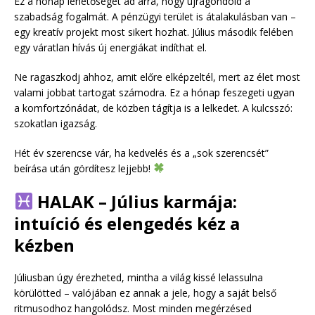
Ez a hónap lehetőséget ad arra, hogy újragondold a
szabadság fogalmát. A pénzügyi terület is átalakulásban van –
egy kreatív projekt most sikert hozhat. Július második felében
egy váratlan hívás új energiákat indíthat el.
Ne ragaszkodj ahhoz, amit előre elképzeltél, mert az élet most
valami jobbat tartogat számodra. Ez a hónap feszegeti ugyan
a komfortzónádat, de közben tágítja is a lelkedet. A kulcsszó:
szokatlan igazság.
Hét év szerencse vár, ha kedvelés és a „sok szerencsét”
beírása után gördítesz lejjebb!
HALAK – Július karmája:
intuíció és elengedés kéz a
kézben
Júliusban úgy érezheted, mintha a világ kissé lelassulna
körülötted – valójában ez annak a jele, hogy a saját belső
ritmusodhoz hangolódsz. Most minden megérzésed