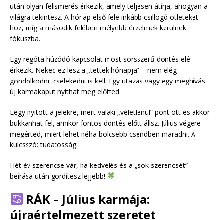
után olyan felismerés érkezik, amely teljesen átírja, ahogyan a
világra tekintesz. A hónap első fele inkább csillogó ötleteket
hoz, míg a második felében mélyebb érzelmek kerülnek
fókuszba.
Egy régóta húzódó kapcsolat most sorsszerű döntés elé
érkezik. Neked ez lesz a „tettek hónapja” – nem elég
gondolkodni, cselekedni is kell. Egy utazás vagy egy meghívás
új karmakaput nyithat meg előtted.
Légy nyitott a jelekre, mert valaki „véletlenül” pont ott és akkor
bukkanhat fel, amikor fontos döntés előtt állsz. Július végére
megérted, miért lehet néha bölcsebb csendben maradni. A
kulcsszó: tudatosság.
Hét év szerencse vár, ha kedvelés és a „sok szerencsét”
beírása után gördítesz lejjebb!
RÁK – Július karmája:
újraértelmezett szeretet