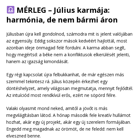
MÉRLEG – Július karmája:
harmónia, de nem bármi áron
Júliusban újra kell gondolnod, számodra mit is jelent valójában
az egyensúly. Eddig sokszor mások kedvéért hajlottál, most
azonban ideje önmagad felé fordulni. A karma abban segít,
hogy megértsd: a béke nem a konfliktusok elkerülését jelenti,
hanem az igazság kimondását.
Egy régi kapcsolat újra felbukkanhat, de már egészen más
szemmel tekintesz rá. Július közepén érkezhet egy
döntéshelyzet, amely világosan megmutatja, mennyit fejlődtél.
Az intuíciód most rendkívül erős, ezért ne söpörd félre.
Valaki olyasmit mond neked, amitől a jövőt is más
megvilágításban látod. A hónap második fele kreatív hullámot
hozhat, akár egy új projekt, akár egy új szerelem formájában.
Engedd meg magadnak az örömöt, de ne feledd: nem kell
elveszned benne.