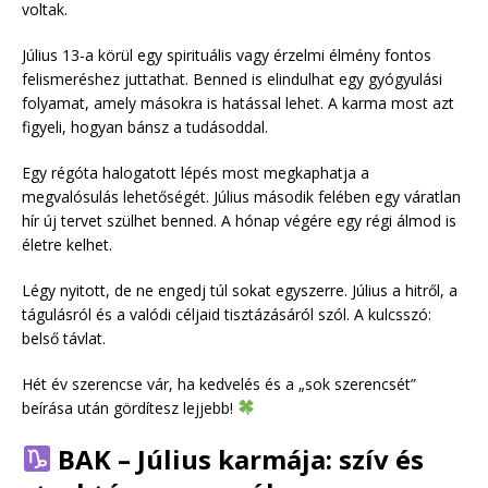
voltak.
Július 13-a körül egy spirituális vagy érzelmi élmény fontos
felismeréshez juttathat. Benned is elindulhat egy gyógyulási
folyamat, amely másokra is hatással lehet. A karma most azt
figyeli, hogyan bánsz a tudásoddal.
Egy régóta halogatott lépés most megkaphatja a
megvalósulás lehetőségét. Július második felében egy váratlan
hír új tervet szülhet benned. A hónap végére egy régi álmod is
életre kelhet.
Légy nyitott, de ne engedj túl sokat egyszerre. Július a hitről, a
tágulásról és a valódi céljaid tisztázásáról szól. A kulcsszó:
belső távlat.
Hét év szerencse vár, ha kedvelés és a „sok szerencsét”
beírása után gördítesz lejjebb!
BAK – Július karmája: szív és