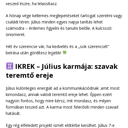
veszed észre, ha lelassítasz.
A hónap vége kellemes meglepetéseket tartogat szerelmi vagy
családi téren. Július minden egyes napja tanítás lehet
számodra – érdemes figyelni és tanulni belőle. A kulcsszó:
önismeret.
Hét év szerencse vár, ha kedvelés és a „sok szerencsét”
beírása után gördítesz lejjebb!
IKREK – Július karmája: szavak
teremtő ereje
Július különleges energiát ad a kommunikációdnak: amit most
kimondasz, annak valódi teremtő ereje lehet. Éppen ezért
nagyon fontos, hogy mire kérsz, mit mondasz, és milyen
formában teszed azt. A karma most felerősíti minden szavad
hatását.
Egy rég elfeledett projekt ismét előtérbe kerülhet. Július 7-e