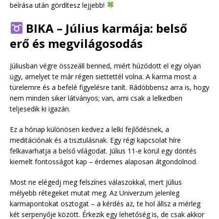
beírása után gördítesz lejjebb!
BIKA – Július karmája: belső
erő és megvilágosodás
Júliusban végre összeáll benned, miért húzódott el egy olyan
ügy, amelyet te már régen siettettél volna. A karma most a
türelemre és a befelé figyelésre tanít. Rádöbbensz arra is, hogy
nem minden siker látványos; van, ami csak a lelkedben
teljesedik ki igazán.
Ez a hónap különösen kedvez a lelki fejlődésnek, a
meditációnak és a tisztulásnak. Egy régi kapcsolat híre
felkavarhatja a belső világodat. Július 11-e körül egy döntés
kiemelt fontosságot kap – érdemes alaposan átgondolnod.
Most ne elégedj meg felszínes válaszokkal, mert július
mélyebb rétegeket mutat meg. Az Univerzum jelenleg
karmapontokat osztogat – a kérdés az, te hol állsz a mérleg
két serpenyője között. Érkezik egy lehetőség is, de csak akkor