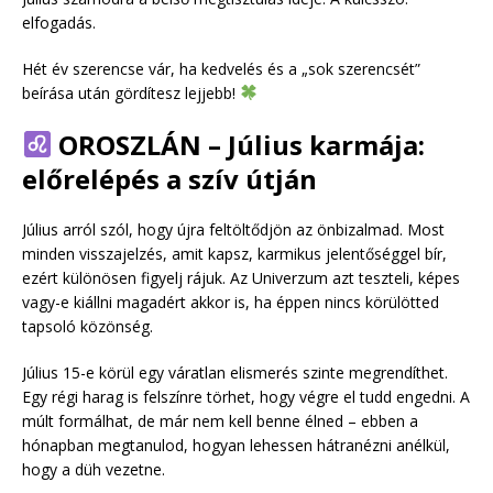
elfogadás.
Hét év szerencse vár, ha kedvelés és a „sok szerencsét”
beírása után gördítesz lejjebb!
OROSZLÁN – Július karmája:
előrelépés a szív útján
Július arról szól, hogy újra feltöltődjön az önbizalmad. Most
minden visszajelzés, amit kapsz, karmikus jelentőséggel bír,
ezért különösen figyelj rájuk. Az Univerzum azt teszteli, képes
vagy-e kiállni magadért akkor is, ha éppen nincs körülötted
tapsoló közönség.
Július 15-e körül egy váratlan elismerés szinte megrendíthet.
Egy régi harag is felszínre törhet, hogy végre el tudd engedni. A
múlt formálhat, de már nem kell benne élned – ebben a
hónapban megtanulod, hogyan lehessen hátranézni anélkül,
hogy a düh vezetne.