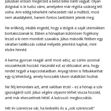
Júliusban erősen megérzed a belső béke iránti vágyat. Olyan
dolgokat is le tudsz zárni, amelyekre már régóta szükség lett
volna. Ami eddig teherként nehezedett rád a múltból, most
nem akadályként, hanem fontos tanítóként jelenik meg.
Ne erőlködj, inkább engedd, hogy a dolgok a saját ütemükben
bontakozzanak ki. Ebben a hónapban különösen fogékony
leszel a ki nem mondott szavakra. Július második felében egy
váratlan találkozás sokkal mélyebb jelentést kaphat, mint
elsőre hinnéd.
A karma gyorsan reagál: amit most adsz, az szinte azonnal
visszaérkezik hozzád. Használd ezt az időszakot arra, hogy
rendet tegyél a kapcsolataidban. Anyagi téren is felbukkanhat
egy új lehetőség, amely hosszabb távon stabilitást hozhat.
Ne félj kimondani azt, amit valóban érzel – ez a hónap a szív
igazságáról szól. Július végére olyasmi térhet vissza hozzád,
amit már elveszettnek hittél. A kulcsszó: megbocsátás.
Hét év szerencse vár, ha kedvelés és a „sok szerencsét”