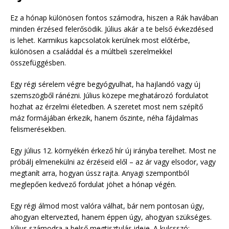
Ez a hónap különösen fontos számodra, hiszen a Rák havában
minden érzésed felerősödik. Július akár a te belső évkezdésed
is lehet. Karmikus kapcsolatok kerülnek most előtérbe,
különösen a családdal és a múltbeli szerelmekkel
összefüggésben.
Egy régi sérelem végre begyógyulhat, ha hajlandó vagy új
szemszögből ránézni. Július közepe meghatározó fordulatot
hozhat az érzelmi életedben. A szeretet most nem szépítő
máz formájában érkezik, hanem őszinte, néha fájdalmas
felismerésekben.
Egy július 12. környékén érkező hír új irányba terelhet. Most ne
próbálj elmenekülni az érzéseid elől – az ár vagy elsodor, vagy
megtanít arra, hogyan ússz rajta. Anyagi szempontból
meglepően kedvező fordulat jöhet a hónap végén.
Egy régi álmod most valóra válhat, bár nem pontosan úgy,
ahogyan eltervezted, hanem éppen úgy, ahogyan szükséges.
Július számodra a belső megtisztulás ideje. A kulcsszó: