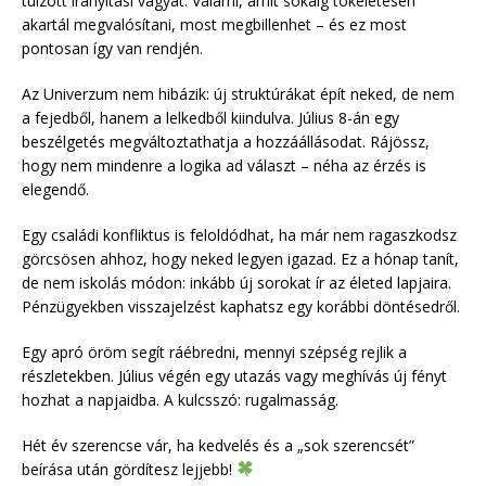
túlzott irányítási vágyat. Valami, amit sokáig tökéletesen
akartál megvalósítani, most megbillenhet – és ez most
pontosan így van rendjén.
Az Univerzum nem hibázik: új struktúrákat épít neked, de nem
a fejedből, hanem a lelkedből kiindulva. Július 8-án egy
beszélgetés megváltoztathatja a hozzáállásodat. Rájössz,
hogy nem mindenre a logika ad választ – néha az érzés is
elegendő.
Egy családi konfliktus is feloldódhat, ha már nem ragaszkodsz
görcsösen ahhoz, hogy neked legyen igazad. Ez a hónap tanít,
de nem iskolás módon: inkább új sorokat ír az életed lapjaira.
Pénzügyekben visszajelzést kaphatsz egy korábbi döntésedről.
Egy apró öröm segít ráébredni, mennyi szépség rejlik a
részletekben. Július végén egy utazás vagy meghívás új fényt
hozhat a napjaidba. A kulcsszó: rugalmasság.
Hét év szerencse vár, ha kedvelés és a „sok szerencsét”
beírása után gördítesz lejjebb!