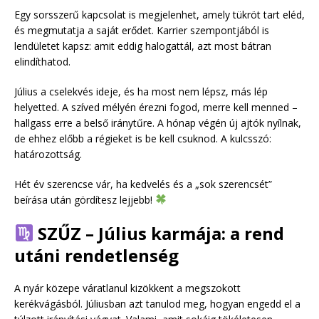
Egy sorsszerű kapcsolat is megjelenhet, amely tükröt tart eléd,
és megmutatja a saját erődet. Karrier szempontjából is
lendületet kapsz: amit eddig halogattál, azt most bátran
elindíthatod.
Július a cselekvés ideje, és ha most nem lépsz, más lép
helyetted. A szíved mélyén érezni fogod, merre kell menned –
hallgass erre a belső iránytűre. A hónap végén új ajtók nyílnak,
de ehhez előbb a régieket is be kell csuknod. A kulcsszó:
határozottság.
Hét év szerencse vár, ha kedvelés és a „sok szerencsét”
beírása után gördítesz lejjebb!
SZŰZ – Július karmája: a rend
utáni rendetlenség
A nyár közepe váratlanul kizökkent a megszokott
kerékvágásból. Júliusban azt tanulod meg, hogyan engedd el a