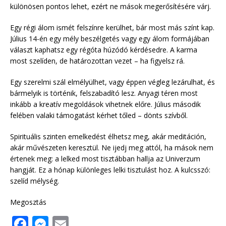
különösen pontos lehet, ezért ne mások megerősítésére várj.
Egy régi álom ismét felszínre kerülhet, bár most más színt kap.
Július 14-én egy mély beszélgetés vagy egy álom formájában
választ kaphatsz egy régóta húzódó kérdésedre. A karma
most szelíden, de határozottan vezet – ha figyelsz rá.
Egy szerelmi szál elmélyülhet, vagy éppen végleg lezárulhat, és
bármelyik is történik, felszabadító lesz. Anyagi téren most
inkább a kreatív megoldások vihetnek előre. Július második
felében valaki támogatást kérhet tőled – dönts szívből.
Spirituális szinten emelkedést élhetsz meg, akár meditáción,
akár művészeten keresztül. Ne ijedj meg attól, ha mások nem
értenek meg: a lelked most tisztábban hallja az Univerzum
hangját. Ez a hónap különleges lelki tisztulást hoz. A kulcsszó:
szelíd mélység.
Megosztás
F
M
E