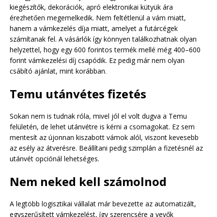
kiegészítők, dekorációk, apró elektronikai kütyük ára
érezhetően megemelkedik. Nem feltétlenül a vám miatt,
hanem a vámkezelés díja miatt, amelyet a futárcégek
számítanak fel. A vásárlók így könnyen találkozhatnak olyan
helyzettel, hogy egy 600 forintos termék mellé még 400–600
forint vámkezelési díj csapódik. Ez pedig már nem olyan
csábító ajánlat, mint korábban.
Temu utánvétes fizetés
Sokan nem is tudnak róla, mivel jól el volt dugva a Temu
felületén, de lehet utánvétre is kérni a csomagokat. Ez sem
mentesít az újonnan kiszabott vámok alól, viszont kevesebb
az esély az átverésre. Beállítani pedig szimplán a fizetésnél az
utánvét opciónál lehetséges.
Nem neked kell számolnod
A legtöbb logisztikai vállalat már bevezette az automatizált,
egyszerűsített vámkezelést, így szerencsére a vevők