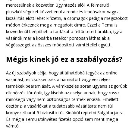
mentesülnek a közvetlen ügyintézés alól. A felmerülő
pluszköltségeket közvetlenül a rendelés leadásakor vagy a
kiszállítás előtt lehet kifizetni, a csomagok pedig a megszokott
módon érkeznek meg a megadott címre. Ezzel a Temu is
közvetlenül beépítheti a tarifákat a feltüntetett árakba, így a
vásárlók már a kosárba tételkor pontosan láthatják a
végösszeget az összes módosított vámtétellel együtt.
Mégis kinek jó ez a szabályozás?
Az új szabályok célja, hogy átláthatóbbá tegyék az online
vásárlást, és csökkentsék a hamisított vagy veszélyes
termékek beáramlását. A vámkezelés során ugyanis szigorúbb
ellenőrzés történik, így kisebb az esélye annak, hogy rossz
minőségű vagy nem biztonságos termék érkezik. Emellett
ösztönzi a vásárlókat a tudatosabb vásárlásra: nem túl
környezetbarát 5 biztosító tűt Kínából reptetni Salgótarjánra.
És még a Temu utánvétes fizetés opció sem ment meg a
vámtól.