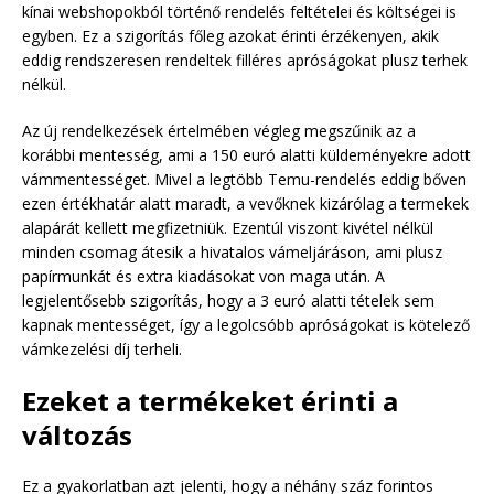
kínai webshopokból történő rendelés feltételei és költségei is
egyben. Ez a szigorítás főleg azokat érinti érzékenyen, akik
eddig rendszeresen rendeltek filléres apróságokat plusz terhek
nélkül.
Az új rendelkezések értelmében végleg megszűnik az a
korábbi mentesség, ami a 150 euró alatti küldeményekre adott
vámmentességet. Mivel a legtöbb Temu-rendelés eddig bőven
ezen értékhatár alatt maradt, a vevőknek kizárólag a termekek
alapárát kellett megfizetniük. Ezentúl viszont kivétel nélkül
minden csomag átesik a hivatalos vámeljáráson, ami plusz
papírmunkát és extra kiadásokat von maga után. A
legjelentősebb szigorítás, hogy a 3 euró alatti tételek sem
kapnak mentességet, így a legolcsóbb apróságokat is kötelező
vámkezelési díj terheli.
Ezeket a termékeket érinti a
változás
Ez a gyakorlatban azt jelenti, hogy a néhány száz forintos