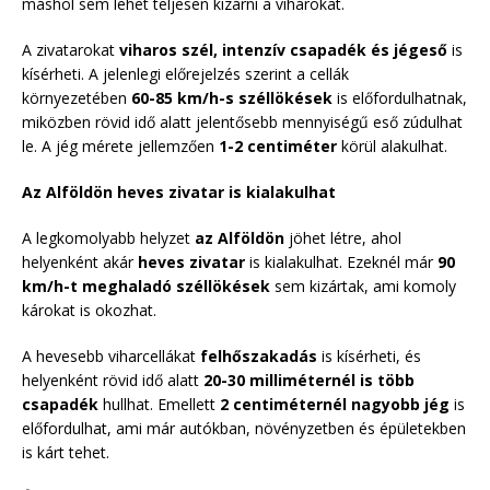
máshol sem lehet teljesen kizárni a viharokat.
A zivatarokat
viharos szél, intenzív csapadék és jégeső
is
kísérheti. A jelenlegi előrejelzés szerint a cellák
környezetében
60-85 km/h-s széllökések
is előfordulhatnak,
miközben rövid idő alatt jelentősebb mennyiségű eső zúdulhat
le. A jég mérete jellemzően
1-2 centiméter
körül alakulhat.
Az Alföldön heves zivatar is kialakulhat
A legkomolyabb helyzet
az Alföldön
jöhet létre, ahol
helyenként akár
heves zivatar
is kialakulhat. Ezeknél már
90
km/h-t meghaladó széllökések
sem kizártak, ami komoly
károkat is okozhat.
A hevesebb viharcellákat
felhőszakadás
is kísérheti, és
helyenként rövid idő alatt
20-30 milliméternél is több
csapadék
hullhat. Emellett
2 centiméternél nagyobb jég
is
előfordulhat, ami már autókban, növényzetben és épületekben
is kárt tehet.