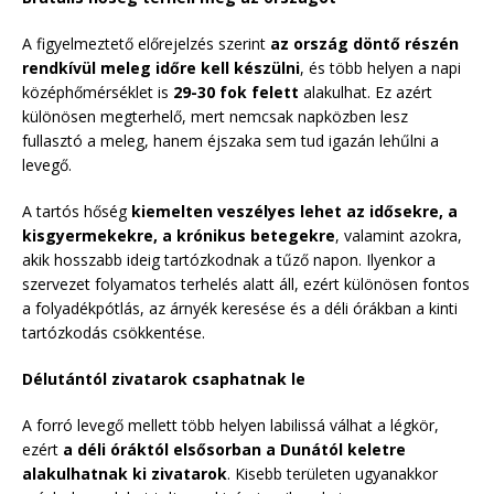
A figyelmeztető előrejelzés szerint
az ország döntő részén
rendkívül meleg időre kell készülni
, és több helyen a napi
középhőmérséklet is
29-30 fok felett
alakulhat. Ez azért
különösen megterhelő, mert nemcsak napközben lesz
fullasztó a meleg, hanem éjszaka sem tud igazán lehűlni a
levegő.
A tartós hőség
kiemelten veszélyes lehet az idősekre, a
kisgyermekekre, a krónikus betegekre
, valamint azokra,
akik hosszabb ideig tartózkodnak a tűző napon. Ilyenkor a
szervezet folyamatos terhelés alatt áll, ezért különösen fontos
a folyadékpótlás, az árnyék keresése és a déli órákban a kinti
tartózkodás csökkentése.
Délutántól zivatarok csaphatnak le
A forró levegő mellett több helyen labilissá válhat a légkör,
ezért
a déli óráktól elsősorban a Dunától keletre
alakulhatnak ki zivatarok
. Kisebb területen ugyanakkor