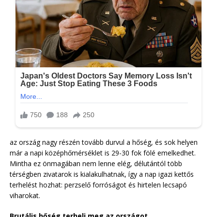
az ország nagy részén tovább durvul a hőség, és sok helyen
már a napi középhőmérséklet is 29-30 fok fölé emelkedhet.
Mintha ez önmagában nem lenne elég, délutántól több
térségben zivatarok is kialakulhatnak, így a nap igazi kettős
terhelést hozhat: perzselő forróságot és hirtelen lecsapó
viharokat.
Brutális hőség terheli meg az országot