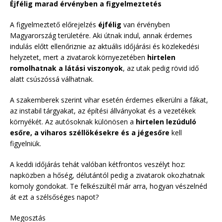
Éjfélig marad érvényben a figyelmeztetés
A figyelmeztető előrejelzés
éjfélig
van érvényben
Magyarország területére. Aki útnak indul, annak érdemes
indulás előtt ellenőriznie az aktuális időjárási és közlekedési
helyzetet, mert a zivatarok környezetében
hirtelen
romolhatnak a látási viszonyok
, az utak pedig rövid idő
alatt csúszóssá válhatnak.
A szakemberek szerint vihar esetén érdemes elkerülni a fákat,
az instabil tárgyakat, az építési állványokat és a vezetékek
környékét. Az autósoknak különösen a
hirtelen lezúduló
esőre, a viharos széllökésekre és a jégesőre
kell
figyelniük.
A keddi időjárás tehát valóban kétfrontos veszélyt hoz:
napközben a hőség, délutántól pedig a zivatarok okozhatnak
komoly gondokat. Te felkészültél már arra, hogyan vészelnéd
át ezt a szélsőséges napot?
Megosztás