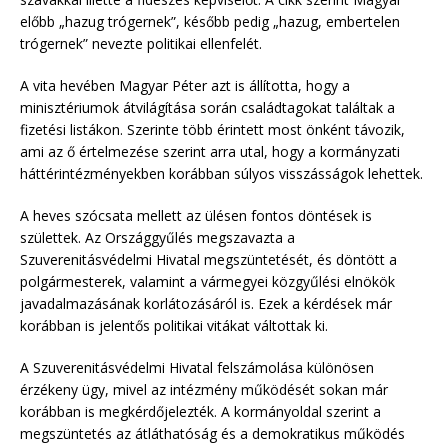
előbb „hazug trógernek”, később pedig „hazug, embertelen
trógernek” nevezte politikai ellenfelét.
A vita hevében Magyar Péter azt is állította, hogy a
minisztériumok átvilágítása során családtagokat találtak a
fizetési listákon. Szerinte több érintett most önként távozik,
ami az ő értelmezése szerint arra utal, hogy a kormányzati
háttérintézményekben korábban súlyos visszásságok lehettek.
A heves szócsata mellett az ülésen fontos döntések is
születtek. Az Országgyűlés megszavazta a
Szuverenitásvédelmi Hivatal megszüntetését, és döntött a
polgármesterek, valamint a vármegyei közgyűlési elnökök
javadalmazásának korlátozásáról is. Ezek a kérdések már
korábban is jelentős politikai vitákat váltottak ki.
A Szuverenitásvédelmi Hivatal felszámolása különösen
érzékeny ügy, mivel az intézmény működését sokan már
korábban is megkérdőjelezték. A kormányoldal szerint a
megszüntetés az átláthatóság és a demokratikus működés